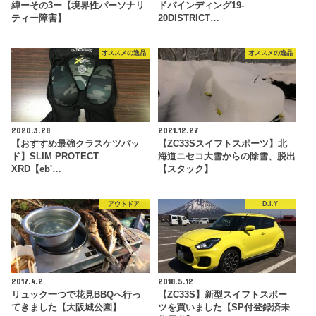
緯ーその3ー【境界性パーソナリ
ドバインディング19-
ティー障害】
20DISTRICT…
オススメの逸品
オススメの逸品
2020.3.28
2021.12.27
【おすすめ最強クラスケツパッ
【ZC33Sスイフトスポーツ】北
ド】SLIM PROTECT
海道ニセコ大雪からの除雪、脱出
XRD【eb'…
【スタック】
アウトドア
D.I.Y
2017.4.2
2018.5.12
リュック一つで花見BBQへ行っ
【ZC33S】新型スイフトスポー
てきました【大阪城公園】
ツを買いました【SP付登録済未