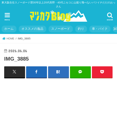
東大阪在住スノーボード歴30年以上20代長野・40代ニセコに山籠り飛べないバツイチだだのおっ
さん
menu
search
ホーム
オススメの逸品
スノーボード
釣り
車・バイク
HOME
IMG_3885
2026.06.06
IMG_3885