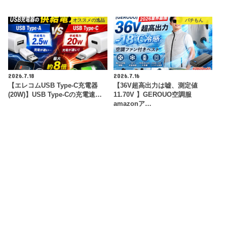
オススメの逸品
パチもん
2026.7.18
2026.7.16
【エレコムUSB Type-C充電器
【36V超高出力は嘘、測定値
(20W)】USB Type-Cの充電速…
11.70V 】GEROUO空調服
amazonア…