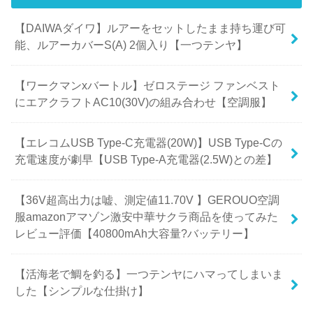
【DAIWAダイワ】ルアーをセットしたまま持ち運び可
能、ルアーカバーS(A) 2個入り【一つテンヤ】
【ワークマンxバートル】ゼロステージ ファンベスト
にエアクラフトAC10(30V)の組み合わせ【空調服】
【エレコムUSB Type-C充電器(20W)】USB Type-Cの
充電速度が劇早【USB Type-A充電器(2.5W)との差】
【36V超高出力は嘘、測定値11.70V 】GEROUO空調
服amazonアマゾン激安中華サクラ商品を使ってみた
レビュー評価【40800mAh大容量?バッテリー】
【活海老で鯛を釣る】一つテンヤにハマってしまいま
した【シンプルな仕掛け】