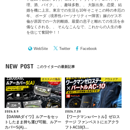
理、酒、バイク、、、趣味多数、、 大阪出身。恋愛、結
婚を機に上京。東京での生活も10年そこそこの時の本厄の
年、 ボーダ（境界性パーソナリティー障害）嫁のゲス不
倫が原因での一方的離婚。最愛の息子と離れての生活を余
儀なくされる、、 そんなこんなで、これからの人生の春
を信じて奮闘中！！
WebSite
Twitter
Facebook
NEW POST
このライターの最新記事
オススメの逸品
アウトドア
2026.8.9
2026.7.28
【DAIWAダイワ】ルアーをセッ
【ワークマンxバートル】ゼロス
トしたまま持ち運び可能、ルアー
テージ ファンベストにエアクラ
カバーS(A)…
フトAC10(3…