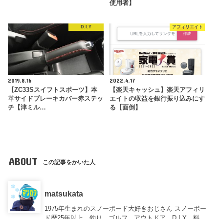
使用者】
D.I.Y
アフィリエイト
2019.8.16
2022.4.17
【ZC33Sスイフトスポーツ】本
【楽天キャッシュ】楽天アフィリ
革サイドブレーキカバー赤ステッ
エイトの収益を銀行振り込みにす
チ【津ミル…
る【面倒】
ABOUT
この記事をかいた人
matsukata
1975年生まれのスノーボード大好きおじさん スノーボー
ド歴25年以上、釣り、ゴルフ、アウトドア、D.I.Y、料