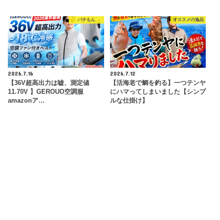
パチもん
オススメの逸品
2026.7.16
2026.7.12
【36V超高出力は嘘、測定値
【活海老で鯛を釣る】一つテンヤ
11.70V 】GEROUO空調服
にハマってしまいました【シンプ
amazonア…
ルな仕掛け】