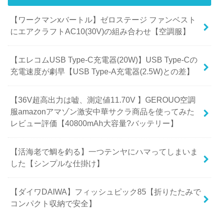
【ワークマンxバートル】ゼロステージ ファンベスト
にエアクラフトAC10(30V)の組み合わせ【空調服】
【エレコムUSB Type-C充電器(20W)】USB Type-Cの
充電速度が劇早【USB Type-A充電器(2.5W)との差】
【36V超高出力は嘘、測定値11.70V 】GEROUO空調
服amazonアマゾン激安中華サクラ商品を使ってみた
レビュー評価【40800mAh大容量?バッテリー】
【活海老で鯛を釣る】一つテンヤにハマってしまいま
した【シンプルな仕掛け】
【ダイワDAIWA】フィッシュピック85【折りたたみで
コンパクト収納で安全】