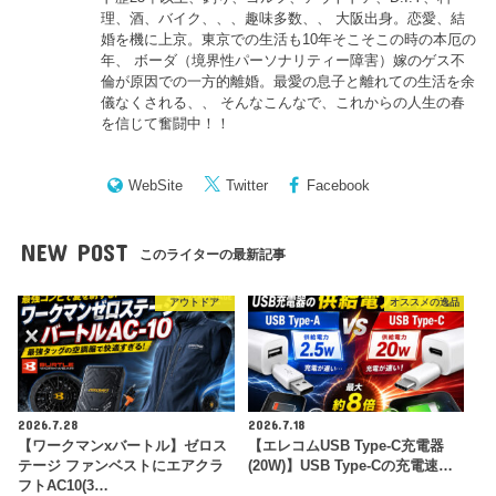
理、酒、バイク、、、趣味多数、、 大阪出身。恋愛、結
婚を機に上京。東京での生活も10年そこそこの時の本厄の
年、 ボーダ（境界性パーソナリティー障害）嫁のゲス不
倫が原因での一方的離婚。最愛の息子と離れての生活を余
儀なくされる、、 そんなこんなで、これからの人生の春
を信じて奮闘中！！
WebSite
Twitter
Facebook
NEW POST
このライターの最新記事
アウトドア
オススメの逸品
2026.7.28
2026.7.18
【ワークマンxバートル】ゼロス
【エレコムUSB Type-C充電器
テージ ファンベストにエアクラ
(20W)】USB Type-Cの充電速…
フトAC10(3…