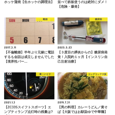
ホッケ蒲焼【生ホッケの調理法】
並べて鉄板使うのは絶対にダメ！
【危険・爆発】
離婚
糖尿病
2017.3.11
2025.5.23
【不倫離婚】半年ぶり元嫁に電話
【３度目の膵炎からの】糖尿病発
するも会話は成立しませんでした
覚！入院約１ヶ月【インスリン自
【境界性パー…
己注射治療】
車・バイク
コッテコッテ大阪
2021.1.3
2019.7.31
【ZC33Sスイフトスポーツ】エ
【男の料理】カレーうどん／黄そ
ンプティランプ点灯時の残量は?
ば【大阪ではお馴染ゆで中華麺】