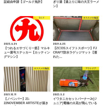
証経由申請【ゴールド免許】
ぎり湯【湯上りに味の大王ラーメ
ン】
D.I.Y
オススメの逸品
2025.6.24
2021.6.25
【つれるエサづくり一筋】マルキ
【ZC33Sスイフトスポーツ】FJ
ュー屋号ステッカー【カッティン
CRAFT防水ラゲッジマット【濡
グマシン】
れた…
オススメの逸品
アウトドア
2021.12.11
2023.5.2
【ノベンバー】21-
イワタニカセットバーナーJr(ジ
22NOVEMBER ARTISTEが届き
ュニア)電極の火花が飛んでいる