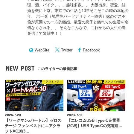
理、酒、バイク、、、趣味多数、、 大阪出身。恋愛、結
婚を機に上京。東京での生活も10年そこそこの時の本厄の
年、 ボーダ（境界性パーソナリティー障害）嫁のゲス不
倫が原因での一方的離婚。最愛の息子と離れての生活を余
儀なくされる、、 そんなこんなで、これからの人生の春
を信じて奮闘中！！
WebSite
Twitter
Facebook
NEW POST
このライターの最新記事
アウトドア
オススメの逸品
2026.7.28
2026.7.18
【ワークマンxバートル】ゼロス
【エレコムUSB Type-C充電器
テージ ファンベストにエアクラ
(20W)】USB Type-Cの充電速…
フトAC10(3…