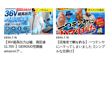
パチもん
オススメの逸品
2026.7.16
2026.7.12
【36V超高出力は嘘、測定値
【活海老で鯛を釣る】一つテンヤ
11.70V 】GEROUO空調服
にハマってしまいました【シンプ
amazonア…
ルな仕掛け】