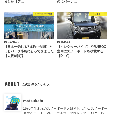
ました【ア…
のにバーナ…
コッテコッテ大阪
D.I.Y
2025.10.30
2017.2.23
【日本一釣れる?海釣り公園】と
【イレクターパイプ】初代NBOX
っとパーク小島に行ってきました
室内にスノーボードを積載する
【大阪/岬町】
【D.I.Y】
ABOUT
この記事をかいた人
matsukata
1975年生まれのスノーボード大好きおじさん スノーボー
ド歴25年以上、釣り、ゴルフ、アウトドア、D.I.Y、料