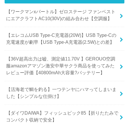
【ワークマンxバートル】ゼロステージ ファンベスト
にエアクラフトAC10(30V)の組み合わせ【空調服】
【エレコムUSB Type-C充電器(20W)】USB Type-Cの
充電速度が劇早【USB Type-A充電器(2.5W)との差】
【36V超高出力は嘘、測定値11.70V 】GEROUO空調
服amazonアマゾン激安中華サクラ商品を使ってみた
レビュー評価【40800mAh大容量?バッテリー】
【活海老で鯛を釣る】一つテンヤにハマってしまいま
した【シンプルな仕掛け】
【ダイワDAIWA】フィッシュピック85【折りたたみで
コンパクト収納で安全】