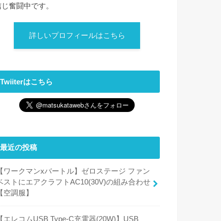
信じ奮闘中です。
詳しいプロフィールはこちら
Twiiterはこちら
最近の投稿
【ワークマンxバートル】ゼロステージ ファン
ベストにエアクラフトAC10(30V)の組み合わせ
【空調服】
【エレコムUSB Type-C充電器(20W)】USB