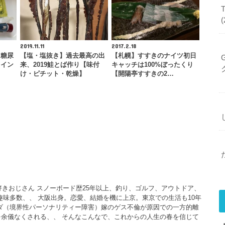
2019.11.11
2017.2.18
】糖尿
【塩・塩抜き】過去最高の出
【札幌】すすきのナイツ初日
【イン
来、2019鮭とば作り【味付
キャッチは100%ぼったくり
け・ピチット・乾燥】
【開陽亭すすきの2…
大好きおじさん スノーボード歴25年以上、釣り、ゴルフ、アウトドア、
、趣味多数、、 大阪出身。恋愛、結婚を機に上京。東京での生活も10年
ダ（境界性パーソナリティー障害）嫁のゲス不倫が原因での一方的離
余儀なくされる、、 そんなこんなで、これからの人生の春を信じて