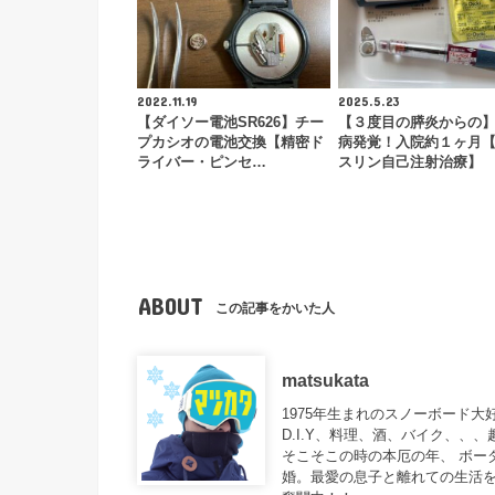
2022.11.19
2025.5.23
【ダイソー電池SR626】チー
【３度目の膵炎からの
プカシオの電池交換【精密ド
病発覚！入院約１ヶ月
ライバー・ピンセ…
スリン自己注射治療】
ABOUT
この記事をかいた人
matsukata
1975年生まれのスノーボード
D.I.Y、料理、酒、バイク、、
そこそこの時の本厄の年、 ボー
婚。最愛の息子と離れての生活を