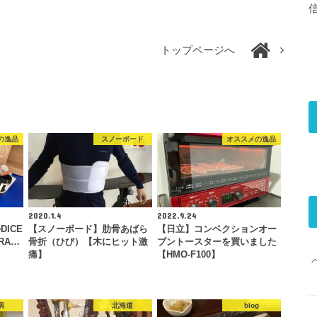
トップページへ
の逸品
スノーボード
オススメの逸品
2020.1.4
2022.9.24
ICE
【スノーボード】肋骨あばら
【日立】コンベクションオー
GRA…
骨折（ひび）【木にヒット激
ブントースターを買いました
痛】
【HMO-F100】
病
北海道
blog