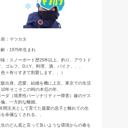
名前：マツカタ
年齢：1975年生まれ
趣味：スノーボード歴25年以上、釣り、アウトド
ア、ゴルフ、D.I.Y、料理、酒、バイク、、、
（色々有りすぎて割愛します、、）
大阪出身。恋愛、結婚を機に上京。東京での生活
も10年そこそこの時の本厄の年、
ボーダ（境界性パーソナリティー障害）嫁のゲス
不倫。一方的な離婚。
9年間主夫として育てた最愛の息子と離れての生
活を余儀なくされる、、
人生のどん底と言って良いような環境からの春を