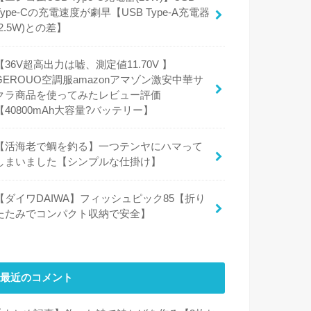
Type-Cの充電速度が劇早【USB Type-A充電器
(2.5W)との差】
【36V超高出力は嘘、測定値11.70V 】
GEROUO空調服amazonアマゾン激安中華サ
クラ商品を使ってみたレビュー評価
【40800mAh大容量?バッテリー】
【活海老で鯛を釣る】一つテンヤにハマって
しまいました【シンプルな仕掛け】
【ダイワDAIWA】フィッシュピック85【折り
たたみでコンパクト収納で安全】
最近のコメント