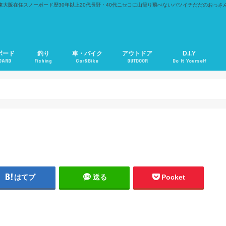
東大阪在住スノーボード歴30年以上20代長野・40代ニセコに山籠り飛べないバツイチだだのおっさ
ボード
釣り
車・バイク
アウトドア
D.I.Y
OARD
Fishing
Car&Bike
OUTDOOR
Do It Yourself
はてブ
送る
Pocket