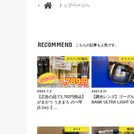
トップページへ
RECOMMEND
こちらの記事も人気です。
オススメの逸品
オススメ
2025.7.2
2021.8.31
【広告の品で1,782円税込】
【調光レンズ】ゴーグルD
がまかつ うきまろ のべ竿
BANK ULTRA LIGHT 
(2.1m)【 …
D.I.Y
糖尿