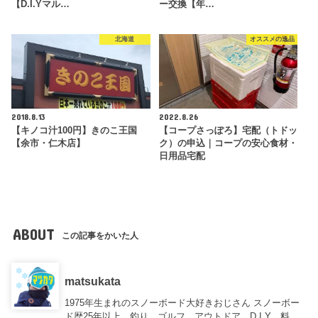
【D.I.Yマル…
ー交換【年…
北海道
オススメの逸品
2018.8.13
2022.8.26
【キノコ汁100円】きのこ王国
【コープさっぽろ】宅配（トドッ
【余市・仁木店】
ク）の申込｜コープの安心食材・
日用品宅配
ABOUT
この記事をかいた人
matsukata
1975年生まれのスノーボード大好きおじさん スノーボー
ド歴25年以上、釣り、ゴルフ、アウトドア、D.I.Y、料