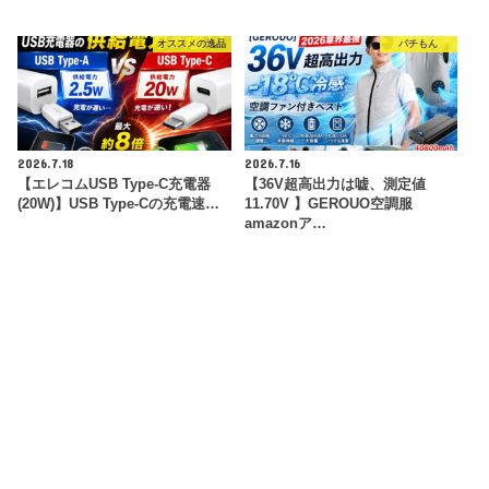
オススメの逸品
パチもん
2026.7.18
2026.7.16
【エレコムUSB Type-C充電器
【36V超高出力は嘘、測定値
(20W)】USB Type-Cの充電速…
11.70V 】GEROUO空調服
amazonア…