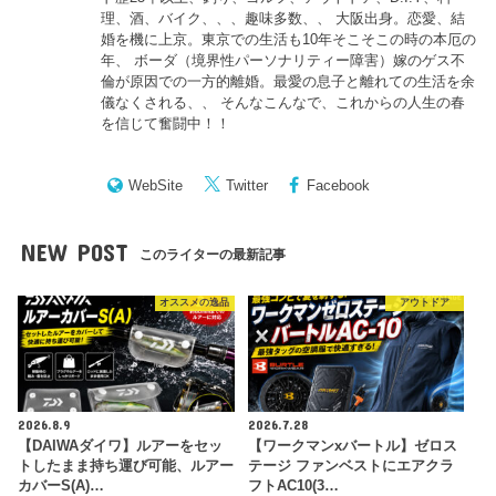
理、酒、バイク、、、趣味多数、、 大阪出身。恋愛、結
婚を機に上京。東京での生活も10年そこそこの時の本厄の
年、 ボーダ（境界性パーソナリティー障害）嫁のゲス不
倫が原因での一方的離婚。最愛の息子と離れての生活を余
儀なくされる、、 そんなこんなで、これからの人生の春
を信じて奮闘中！！
WebSite
Twitter
Facebook
NEW POST
このライターの最新記事
オススメの逸品
アウトドア
2026.8.9
2026.7.28
【DAIWAダイワ】ルアーをセッ
【ワークマンxバートル】ゼロス
トしたまま持ち運び可能、ルアー
テージ ファンベストにエアクラ
カバーS(A)…
フトAC10(3…