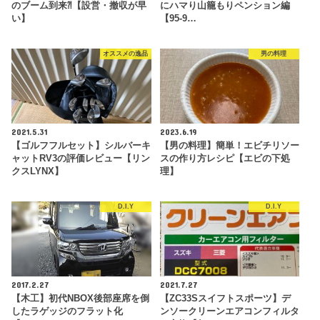
のブーム到来⁈【設営・撤収が早
にハマり山籠もりペンション編
い】
【95-9…
オススメの逸品
男の料理
2021.5.31
2023.6.19
【ゴルフフルセット】シルバーキ
【男の料理】簡単！エビチリソー
ャットRV3の評価レビュー【リン
スの作り方レシピ【エビの下処
クスLYNX】
理】
D.I.Y
D.I.Y
2017.2.27
2021.7.27
【木工】初代NBOX後部座席を倒
【ZC33Sスイフトスポーツ】デ
したラゲッジのフラット化
ンソークリーンエアコンフィルタ