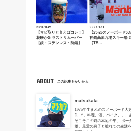
2017.11.21
2026.1.31
【サビ取りと言えばコレ！】
【25-26スノーボード5D
花咲かG ラストリムーバー
神鍋高原万場スキー場-2
【鉄・ステンレス・防錆】
【TE…
ABOUT
この記事をかいた人
matsukata
1975年生まれのスノーボード
D.I.Y、料理、酒、バイク、、
そこそこの時の本厄の年、 ボー
婚。最愛の息子と離れての生活を