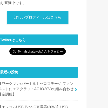
信じ奮闘中です。
詳しいプロフィールはこちら
Twiiterはこちら
最近の投稿
【ワークマンxバートル】ゼロステージ ファン
ベストにエアクラフトAC10(30V)の組み合わせ
【空調服】
【エレコムUSB Type-C充電器(20W)】USB