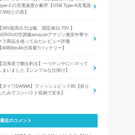
Type-Cの充電速度が劇早【USB Type-A充電器
(2.5W)との差】
【36V超高出力は嘘、測定値11.70V 】
GEROUO空調服amazonアマゾン激安中華サ
クラ商品を使ってみたレビュー評価
【40800mAh大容量?バッテリー】
【活海老で鯛を釣る】一つテンヤにハマって
しまいました【シンプルな仕掛け】
【ダイワDAIWA】フィッシュピック85【折り
たたみでコンパクト収納で安全】
最近のコメント