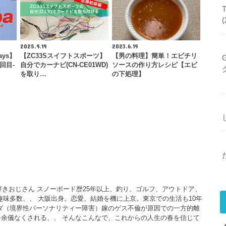
2025.9.19
2023.6.19
ays】
【ZC33Sスイフトスポーツ】
【男の料理】簡単！エビチリ
回目-
自分でカーナビ(CN-CE01WD)
ソースの作り方レシピ【エビ
を取り…
の下処理】
大好きおじさん スノーボード歴25年以上、釣り、ゴルフ、アウトドア、
、趣味多数、、 大阪出身。恋愛、結婚を機に上京。東京での生活も10年
ダ（境界性パーソナリティー障害）嫁のゲス不倫が原因での一方的離
余儀なくされる、、 そんなこんなで、これからの人生の春を信じて