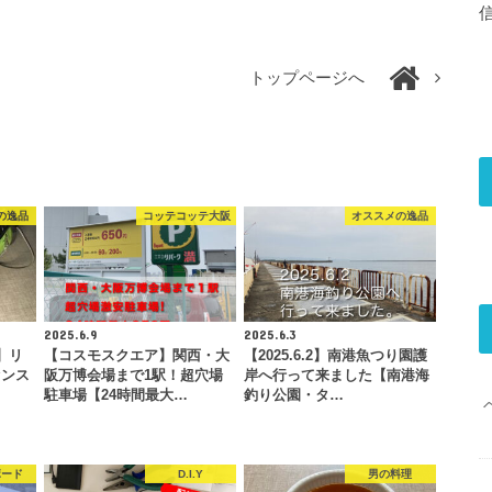
トップページへ
の逸品
コッテコッテ大阪
オススメの逸品
2025.6.9
2025.6.3
】リ
【コスモスクエア】関西・大
【2025.6.2】南港魚つり園護
センス
阪万博会場まで1駅！超穴場
岸へ行って来ました【南港海
駐車場【24時間最大…
釣り公園・タ…
ボード
D.I.Y
男の料理