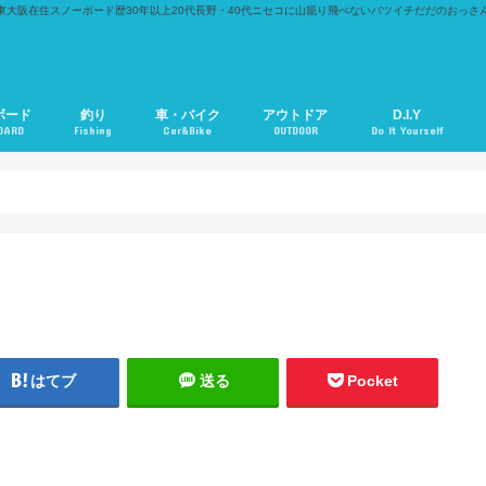
東大阪在住スノーボード歴30年以上20代長野・40代ニセコに山籠り飛べないバツイチだだのおっさ
ボード
釣り
車・バイク
アウトドア
D.I.Y
OARD
Fishing
Car&Bike
OUTDOOR
Do It Yourself
はてブ
送る
Pocket