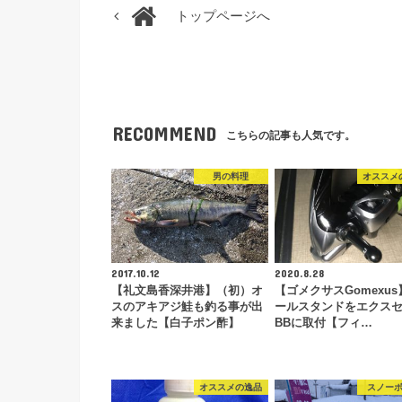
トップページへ
RECOMMEND
こちらの記事も人気です。
男の料理
オススメ
2017.10.12
2020.8.28
【礼文島香深井港】（初）オ
【ゴメクサスGomexus
スのアキアジ鮭も釣る事が出
ールスタンドをエクス
来ました【白子ポン酢】
BBに取付【フィ…
オススメの逸品
スノー