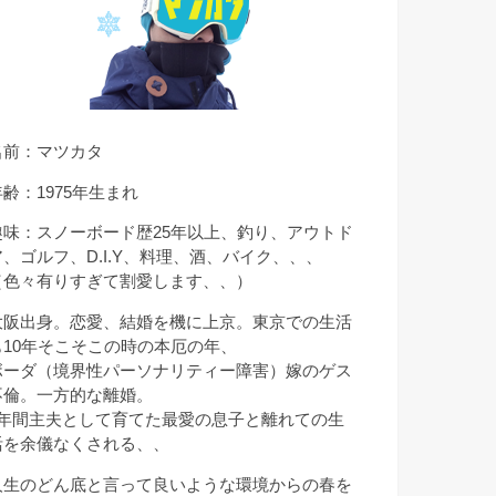
名前：マツカタ
年齢：1975年生まれ
趣味：スノーボード歴25年以上、釣り、アウトド
ア、ゴルフ、D.I.Y、料理、酒、バイク、、、
（色々有りすぎて割愛します、、）
大阪出身。恋愛、結婚を機に上京。東京での生活
も10年そこそこの時の本厄の年、
ボーダ（境界性パーソナリティー障害）嫁のゲス
不倫。一方的な離婚。
9年間主夫として育てた最愛の息子と離れての生
活を余儀なくされる、、
人生のどん底と言って良いような環境からの春を