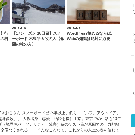
2017.3.17
2017.3.7
ギ】行
【17シーズン 16日目】スノ
WordPress始めるならば、
男の料
ーボード 木島平＆牧の入【念
Webの知識は絶対に必要
願の牧の入】
大好きおじさん スノーボード歴25年以上、釣り、ゴルフ、アウトドア、
、趣味多数、、 大阪出身。恋愛、結婚を機に上京。東京での生活も10年
ダ（境界性パーソナリティー障害）嫁のゲス不倫が原因での一方的離
余儀なくされる、、 そんなこんなで、これからの人生の春を信じて