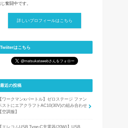
信じ奮闘中です。
詳しいプロフィールはこちら
Twiiterはこちら
最近の投稿
【ワークマンxバートル】ゼロステージ ファン
ベストにエアクラフトAC10(30V)の組み合わせ
【空調服】
【エレコムUSB Type-C充電器(20W)】USB