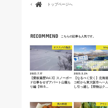
トップページへ
RECOMMEND
こちらの記事も人気です。
オススメの逸品
blo
2023.7.17
2025.5.24
【愛板遍歴Vol.3】スノーボー
【なるべく安く】北海
ド仕事をせずアパート山籠も
コ町から東大阪市へ一
り編【98-9…
し引っ越し【荷物はク
男の料理
アウト