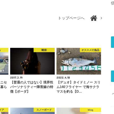
トップページへ
g
離婚
オススメの逸品
2017.3.19
2022.4.18
道ニセ
【普通の人ではない】境界性
【デュオ】タイドミノー スリ
人暮ら
パーソナリティー障害嫁の特
ム140フライヤー で海サクラ
…
徴【ボーダ】
マスを釣る【D…
ドア
スノーボード
blog