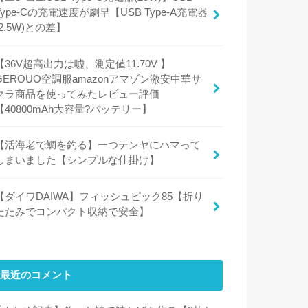
Type-Cの充電速度が劇早【USB Type-A充電器
(2.5W)との差】
【36V超高出力は嘘、測定値11.70V 】
GEROUO空調服amazonアマゾン激安中華サ
クラ商品を使ってみたレビュー評価
【40800mAh大容量?バッテリー】
【活海老で鯛を釣る】一つテンヤにハマって
しまいました【シンプルな仕掛け】
【ダイワDAIWA】フィッシュピック85【折り
たたみでコンパクト収納で安全】
最近のコメント