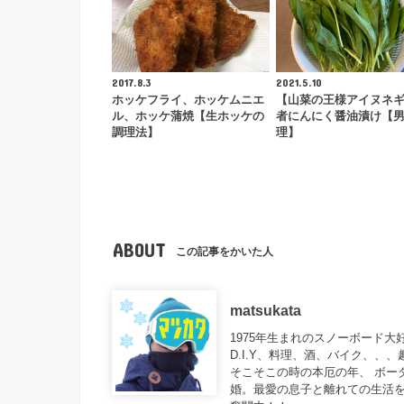
2017.8.3
2021.5.10
ホッケフライ、ホッケムニエ
【山菜の王様アイヌネ
ル、ホッケ蒲焼【生ホッケの
者にんにく醤油漬け【
調理法】
理】
ABOUT
この記事をかいた人
matsukata
1975年生まれのスノーボード
D.I.Y、料理、酒、バイク、、
そこそこの時の本厄の年、 ボー
婚。最愛の息子と離れての生活を