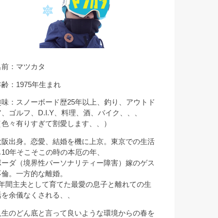
名前：マツカタ
年齢：1975年生まれ
趣味：スノーボード歴25年以上、釣り、アウトド
ア、ゴルフ、D.I.Y、料理、酒、バイク、、、
（色々有りすぎて割愛します、、）
大阪出身。恋愛、結婚を機に上京。東京での生活
も10年そこそこの時の本厄の年、
ボーダ（境界性パーソナリティー障害）嫁のゲス
不倫。一方的な離婚。
9年間主夫として育てた最愛の息子と離れての生
活を余儀なくされる、、
人生のどん底と言って良いような環境からの春を