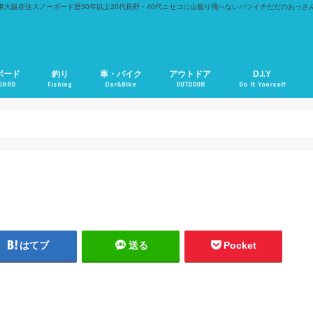
東大阪在住スノーボード歴30年以上20代長野・40代ニセコに山籠り飛べないバツイチだだのおっさ
ボード
釣り
車・バイク
アウトドア
D.I.Y
OARD
Fishing
Car&Bike
OUTDOOR
Do It Yourself
はてブ
送る
Pocket