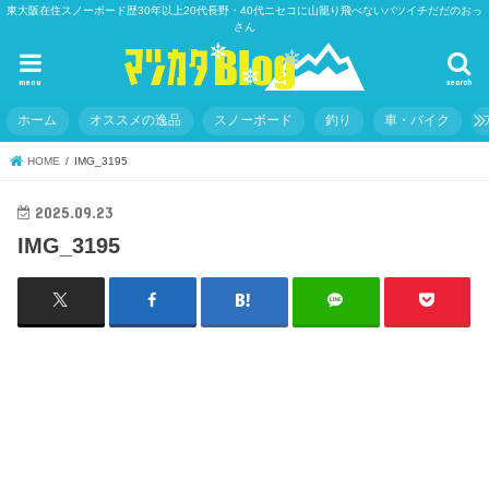
東大阪在住スノーボード歴30年以上20代長野・40代ニセコに山籠り飛べないバツイチだだのおっ
さん
menu
search
ホーム
オススメの逸品
スノーボード
釣り
車・バイク
HOME
IMG_3195
2025.09.23
IMG_3195