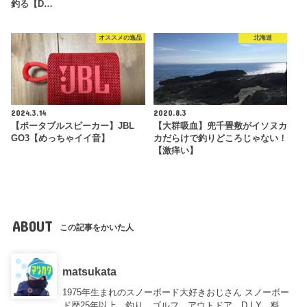
釣る【D…
オススメの逸品
北海道
2024.3.14
2020.8.3
【ポータブルスピーカー】JBL
【大群吸血】兜千畳敷がイソヌカ
GO3【めっちゃイイ音】
カだらけで釣りどころじゃない！
【激痒い】
ABOUT
この記事をかいた人
matsukata
1975年生まれのスノーボード大好きおじさん スノーボー
ド歴25年以上、釣り、ゴルフ、アウトドア、D.I.Y、料