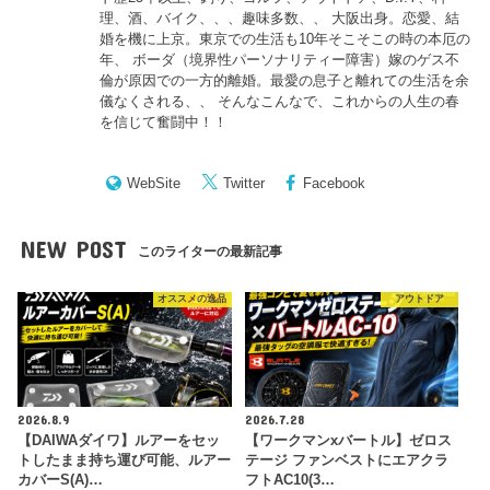
理、酒、バイク、、、趣味多数、、 大阪出身。恋愛、結
婚を機に上京。東京での生活も10年そこそこの時の本厄の
年、 ボーダ（境界性パーソナリティー障害）嫁のゲス不
倫が原因での一方的離婚。最愛の息子と離れての生活を余
儀なくされる、、 そんなこんなで、これからの人生の春
を信じて奮闘中！！
WebSite
Twitter
Facebook
NEW POST
このライターの最新記事
オススメの逸品
アウトドア
2026.8.9
2026.7.28
【DAIWAダイワ】ルアーをセッ
【ワークマンxバートル】ゼロス
トしたまま持ち運び可能、ルアー
テージ ファンベストにエアクラ
カバーS(A)…
フトAC10(3…