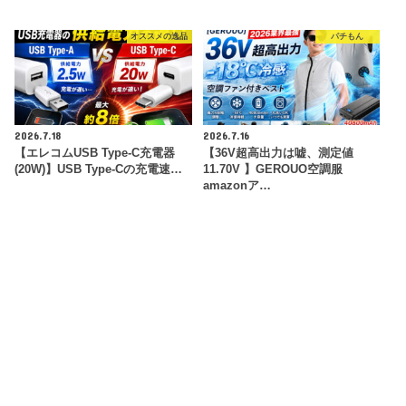
オススメの逸品
パチもん
2026.7.18
2026.7.16
【エレコムUSB Type-C充電器
【36V超高出力は嘘、測定値
(20W)】USB Type-Cの充電速…
11.70V 】GEROUO空調服
amazonア…