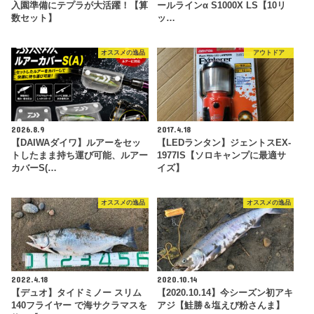
入園準備にテプラが大活躍！【算
ールラインα S1000X LS【10リ
数セット】
ッ…
オススメの逸品
アウトドア
2026.8.9
2017.4.18
【DAIWAダイワ】ルアーをセッ
【LEDランタン】ジェントスEX-
トしたまま持ち運び可能、ルアー
1977IS【ソロキャンプに最適サ
カバーS(…
イズ】
オススメの逸品
オススメの逸品
2022.4.18
2020.10.14
【デュオ】タイドミノー スリム
【2020.10.14】今シーズン初アキ
140フライヤー で海サクラマスを
アジ【鮭勝＆塩えび粉さんま】