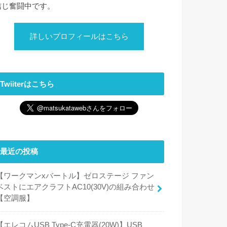
信じ奮闘中です。
詳しいプロフィールはこちら
Twiiterはこちら
最近の投稿
【ワークマンxバートル】ゼロステージ ファン
ベストにエアクラフトAC10(30V)の組み合わせ
【空調服】
【エレコムUSB Type-C充電器(20W)】USB