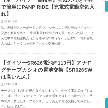
で簡単にPANP RIDE【充電式電動空気入
れ】
2025.12.16
私、趣味がスノーボードの訳で、 シーズンの切り替わりでタイヤ
交換が必要な訳で、 中華製電動空気入れを買っちゃった訳で、 そ
んな中華電動空気入れから煙が出て壊れちゃった訳で、 電動空気
入れはめちゃくちゃ便利でタイヤ交換の際…
【ダイソーSR626電池@110円】アナロ
グチープカシオの電池交換【SR626SW
は高いねん】
2025.12.12
チープカシオの針が動かなくなりました。 恐らく電池切れでしょ
う。 前に使っていたチープカシオは電池交換しても動かなくて故
障で買い替えたチープカシオ。 とりあえず電池交換してみましょ
う。Let’s D.I.Y …