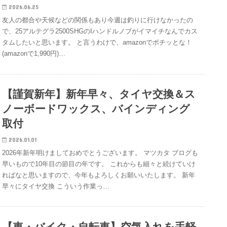
2026.06.25
友人の都合や天候などの関係もあり今週は釣りに行けなかったの
で、25アルテグラ2500SHGのIハンドルノブがイマイチなんでカス
タムしたいと思います。 と言うわけで、amazonでポチッとな！
(amazonで1,990円)…
【謹賀新年】新年早々、タイヤ交換＆ス
ノーボードワックス、バインディング
取付
2026.01.01
2026年新年明けましておめでとうございます。 マツカタ ブログも
早いもので10年目の節目の年です。 これからも細々と続けていけ
ればなと思いますので、今年もよろしくお願いいたします。 新年
早々にタイヤ交換 こういう作業っ…
【車・バイク・自転車】空気入れを手軽