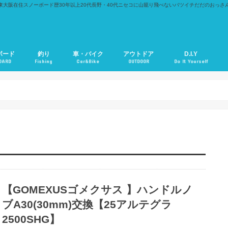
東大阪在住スノーボード歴30年以上20代長野・40代ニセコに山籠り飛べないバツイチだだのおっさ
ボード
釣り
車・バイク
アウトドア
D.I.Y
OARD
Fishing
Car&Bike
OUTDOOR
Do It Yourself
【GOMEXUSゴメクサス 】ハンドルノ
ブA30(30mm)交換【25アルテグラ
2500SHG】