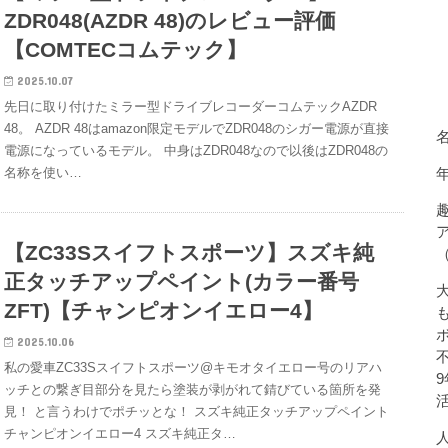
ZDR048(AZDR 48)のレビュー評価
【COMTECコムテック】
2025.10.07
先日に取り付けたミラー型ドライブレコーダーコムテックAZDR
48。 AZDR 48はamazon限定モデルでZDR048のシガー電源が直接
電源になっているモデル。 中身はZDR048なので以後はZDR048の
名称を使い…
【ZC33Sスイフトスポーツ】スズキ純
正タッチアップペイント(カラー番号
ZFT)【チャンピオンイエロー4】
2025.10.06
私の愛車ZC33Sスイフトスポーツ@キモオタイエロー号のリアハ
ッチとの繋ぎ目部分を見たら塗装が剥がれて錆びている箇所を発
見！ と言うわけでポチッとな！ スズキ純正タッチアップペイント
チャンピオンイエロー4 スズキ純正タ…