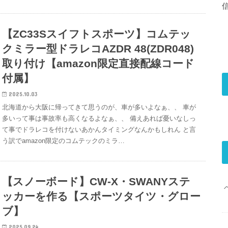
【ZC33Sスイフトスポーツ】コムテッ
クミラー型ドラレコAZDR 48(ZDR048)
取り付け【amazon限定直接配線コード
付属】
2025.10.03
北海道から大阪に帰ってきて思うのが、車が多いよなぁ、、 車が
多いって事は事故率も高くなるよなぁ、、 備えあれば憂いなしっ
て事でドラレコを付けないあかんタイミングなんかもしれん と言
う訳でamazon限定のコムテックのミラ…
【スノーボード】CW-X・SWANYステ
ッカーを作る【スポーツタイツ・グロー
ブ】
2025.09.24