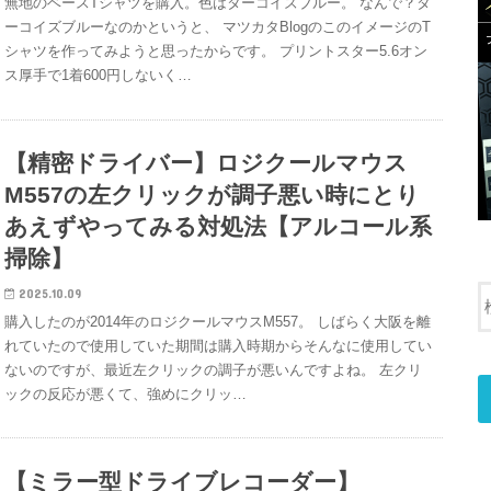
無地のベースTシャツを購入。色はターコイズブルー。 なんで？タ
ーコイズブルーなのかというと、 マツカタBlogのこのイメージのT
シャツを作ってみようと思ったからです。 プリントスター5.6オン
ス厚手で1着600円しないく…
【精密ドライバー】ロジクールマウス
M557の左クリックが調子悪い時にとり
あえずやってみる対処法【アルコール系
掃除】
2025.10.09
購入したのが2014年のロジクールマウスM557。 しばらく大阪を離
れていたので使用していた期間は購入時期からそんなに使用してい
ないのですが、最近左クリックの調子が悪いんですよね。 左クリ
ックの反応が悪くて、強めにクリッ…
【ミラー型ドライブレコーダー】