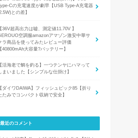
Type-Cの充電速度が劇早【USB Type-A充電器
(2.5W)との差】
【36V超高出力は嘘、測定値11.70V 】
GEROUO空調服amazonアマゾン激安中華サ
クラ商品を使ってみたレビュー評価
【40800mAh大容量?バッテリー】
【活海老で鯛を釣る】一つテンヤにハマって
しまいました【シンプルな仕掛け】
【ダイワDAIWA】フィッシュピック85【折り
たたみでコンパクト収納で安全】
最近のコメント