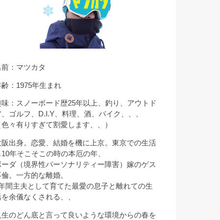
名前：マツカタ
年齢：1975年生まれ
趣味：スノーボード歴25年以上、釣り、アウトド
ア、ゴルフ、D.I.Y、料理、酒、バイク、、、
（色々有りすぎて割愛します、、）
大阪出身。恋愛、結婚を機に上京。東京での生活
も10年そこそこの時の本厄の年、
ボーダ（境界性パーソナリティー障害）嫁のゲス
不倫。一方的な離婚。
9年間主夫として育てた最愛の息子と離れての生
活を余儀なくされる、、
人生のどん底と言って良いような環境からの春を