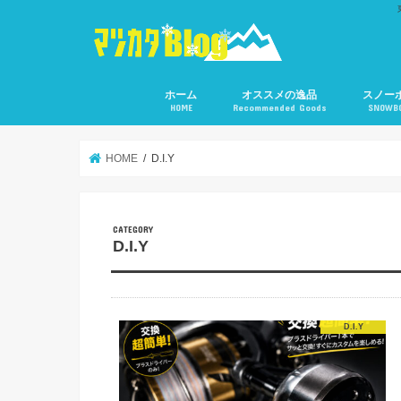
ホーム
オススメの逸品
スノー
HOME
Recommended Goods
SNOWB
HOME
D.I.Y
D.I.Y
D.I.Y