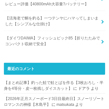
レビュー評価【40800mAh大容量?バッテリー】
【活海老で鯛を釣る】一つテンヤにハマってしまいま
した【シンプルな仕掛け】
【ダイワDAIWA】フィッシュピック85【折りたたみで
コンパクト収納で安全】
最近のコメント
【まとめ記事】釣った鮭で鮭とばを作る【3枚おろし・半
身を4等分・皮一枚残しダイスカット】
に
ドアラ
より
【2026年正月スノーボード3日目最終日】スノーリゾート
ロマンスの神様【木島平】
に
matsukata
より