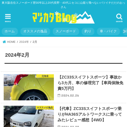
東大阪在住スノーボード歴30年以上20代長野・40代ニセコに山籠り飛べないバツイチだだのおっ
さん
menu
search
ホーム
オススメの逸品
スノーボード
釣り
車・バイク
HOME
2024年
2月
2024年2月
北海道
【ZC33Sスイフトスポーツ】事故か
ら3カ月、車の修理完了【車両保険免
責5万円】
2024.02.26
オススメの逸品
【代車】ZC33Sスイフトスポーツ乗
りがHA36Sアルトワークスに乗って
みたレビュー感想【4WD】
2024.02.08