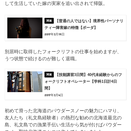
して生活していた嫁の実家を追い出されて帰阪。
【普通の人ではない】境界性パーソナリ
ティー障害嫁の特徴【ボーダ】
2017年3月19日
別居時に取得したフォークリフトの仕事を始めますが、
うつ状態で続けるのが難しく退職。
【技能講習3日間】40代未経験からのフ
ォークリフトオペレーター【学科1日計4日
間】
2017年3月4日
初めて滑った北海道のパウダースノーの魅力にハマり、
友人たち（礼文島経験者）の熱烈な勧めの北海道最北の
島、礼文島での漁業手伝い生活から気が付けばパウダー