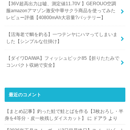
【36V超高出力は嘘、測定値11.70V 】GEROUO空調
服amazonアマゾン激安中華サクラ商品を使ってみた
レビュー評価【40800mAh大容量?バッテリー】
【活海老で鯛を釣る】一つテンヤにハマってしまいま
した【シンプルな仕掛け】
【ダイワDAIWA】フィッシュピック85【折りたたみで
コンパクト収納で安全】
最近のコメント
【まとめ記事】釣った鮭で鮭とばを作る【3枚おろし・半
身を4等分・皮一枚残しダイスカット】
に
ドアラ
より