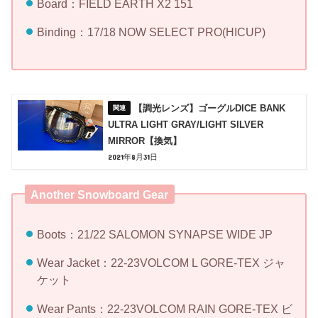
Board：FIELD EARTH X2 151
Binding：17/18 NOW SELECT PRO(HICUP)
【調光レンズ】ゴーグルDICE BANK
ULTRA LIGHT GRAY/LIGHT SILVER
MIRROR【換気】
2021年8月31日
Another Snowboard Gear
Boots：21/22 SALOMON SYNAPSE WIDE JP
Wear Jacket：22-23VOLCOM L GORE-TEX ジャ
ケット
Wear Pants：22-23VOLCOM RAIN GORE-TEX ビ