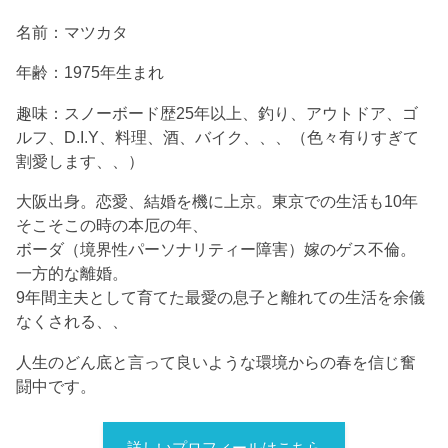
名前：マツカタ
年齢：1975年生まれ
趣味：スノーボード歴25年以上、釣り、アウトドア、ゴ
ルフ、D.I.Y、料理、酒、バイク、、、（色々有りすぎて
割愛します、、）
大阪出身。恋愛、結婚を機に上京。東京での生活も10年
そこそこの時の本厄の年、
ボーダ（境界性パーソナリティー障害）嫁のゲス不倫。
一方的な離婚。
9年間主夫として育てた最愛の息子と離れての生活を余儀
なくされる、、
人生のどん底と言って良いような環境からの春を信じ奮
闘中です。
詳しいプロフィールはこちら