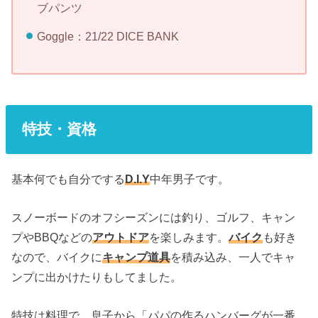
ブパンツ
Goggle：21/22 DICE BANK
特技・資格
基本何でも自分でする
D.I.Y
中年男子です。
スノーボードのオフシーズンには釣り、ゴルフ、キャン
プやBBQなどの
アウトドア
を楽しみます。
バイク
も好き
なので、バイクに
キャンプ道具
を積み込み、一人でキャ
ンプに出かけたりもしてました。
特技は料理で、息子から「パパの作るハンバーグが一番