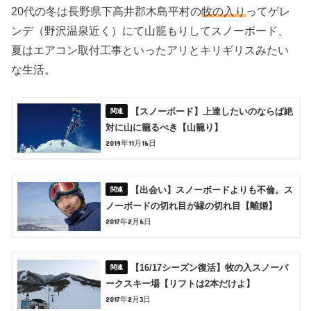
20代の冬は長野県下高井郡木島平村の
牧の入り
ってゲレ
ンデ（野沢温泉近く）にて山籠もりしてスノーボード、
夏はエアコン取付工事といったアリとキリギリスみたい
な生活。
【スノーボード】上達したいのならば絶
対に山に籠るべき【山籠り】
2019年11月16日
【出会い】スノーボードよりも不倫。ス
ノーボードの切れ目が縁の切れ目【離婚】
2017年2月6日
【16/17シーズン復活】牧の入スノーパ
ークスキー場【リフトは2本だけよ】
2017年2月3日