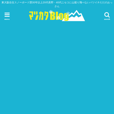
東大阪在住スノーボード歴30年以上20代長野・40代ニセコに山籠り飛べないバツイチだだのおっ
さん
menu
search