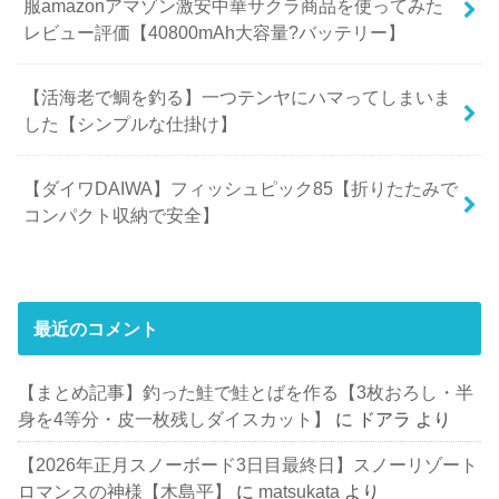
服amazonアマゾン激安中華サクラ商品を使ってみた
レビュー評価【40800mAh大容量?バッテリー】
【活海老で鯛を釣る】一つテンヤにハマってしまいま
した【シンプルな仕掛け】
【ダイワDAIWA】フィッシュピック85【折りたたみで
コンパクト収納で安全】
最近のコメント
【まとめ記事】釣った鮭で鮭とばを作る【3枚おろし・半
身を4等分・皮一枚残しダイスカット】
に
ドアラ
より
【2026年正月スノーボード3日目最終日】スノーリゾート
ロマンスの神様【木島平】
に
matsukata
より