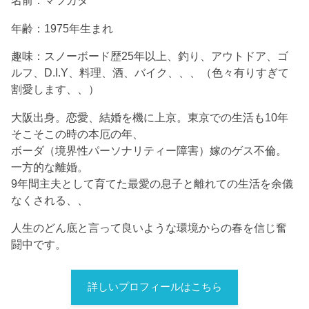
名前：マツカタ
年齢：1975年生まれ
趣味：スノーボード歴25年以上、釣り、アウトドア、ゴ
ルフ、D.I.Y、料理、酒、バイク、、、（色々有りすぎて
割愛します、、）
大阪出身。恋愛、結婚を機に上京。東京での生活も10年
そこそこの時の本厄の年、
ボーダ（境界性パーソナリティー障害）嫁のゲス不倫。
一方的な離婚。
9年間主夫として育てた最愛の息子と離れての生活を余儀
なくされる、、
人生のどん底と言って良いような環境からの春を信じ奮
闘中です。
詳しいプロフィールはこちら