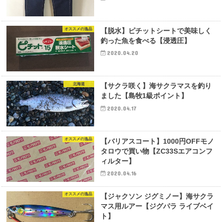
オススメの逸品
【脱水】ピチットシートで美味しく
釣った魚を食べる【浸透圧】
2020.04.20
北海道
【サクラ咲く】海サクラマスを釣り
ました【島牧1級ポイント】
2020.04.17
オススメの逸品
【バリアスコート】1000円OFFモノ
タロウで買い物【ZC33Sエアコンフ
ィルター】
2020.04.16
オススメの逸品
【ジャクソン ジグミノー】海サクラ
マス用ルアー【ジグパラ ライブベイ
ト】