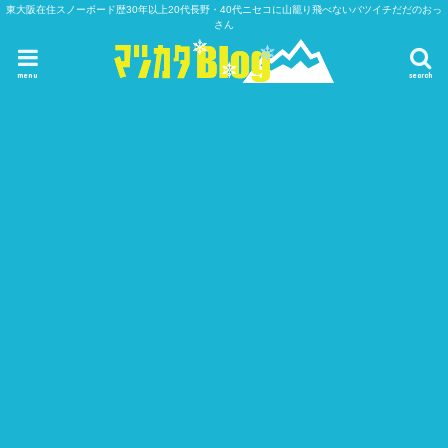
東大阪在住スノーボード歴30年以上20代長野・40代ニセコに山籠り飛べないバツイチだだのおっ
さん
menu
search