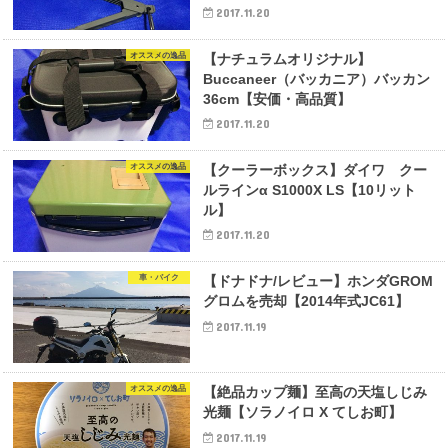
2017.11.20
オススメの逸品
【ナチュラムオリジナル】
Buccaneer（バッカニア）バッカン
36cm【安価・高品質】
2017.11.20
オススメの逸品
【クーラーボックス】ダイワ クー
ルラインα S1000X LS【10リット
ル】
2017.11.20
車・バイク
【ドナドナ/レビュー】ホンダGROM
グロムを売却【2014年式JC61】
2017.11.19
オススメの逸品
【絶品カップ麺】至高の天塩しじみ
光麺【ソラノイロ X てしお町】
2017.11.19