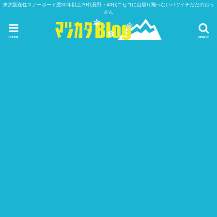
東大阪在住スノーボード歴30年以上20代長野・40代ニセコに山籠り飛べないバツイチだだのおっ
さん
menu
search