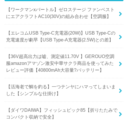
【ワークマンxバートル】ゼロステージ ファンベスト
にエアクラフトAC10(30V)の組み合わせ【空調服】
【エレコムUSB Type-C充電器(20W)】USB Type-Cの
充電速度が劇早【USB Type-A充電器(2.5W)との差】
【36V超高出力は嘘、測定値11.70V 】GEROUO空調
服amazonアマゾン激安中華サクラ商品を使ってみた
レビュー評価【40800mAh大容量?バッテリー】
【活海老で鯛を釣る】一つテンヤにハマってしまいま
した【シンプルな仕掛け】
【ダイワDAIWA】フィッシュピック85【折りたたみで
コンパクト収納で安全】