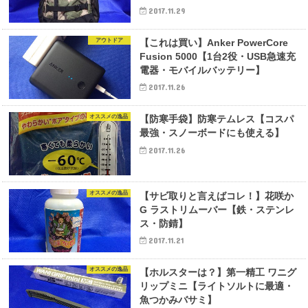
2017.11.29
アウトドア
【これは買い】Anker PowerCore
Fusion 5000【1台2役・USB急速充
電器・モバイルバッテリー】
2017.11.26
オススメの逸品
【防寒手袋】防寒テムレス【コスパ
最強・スノーボードにも使える】
2017.11.26
オススメの逸品
【サビ取りと言えばコレ！】花咲か
G ラストリムーバー【鉄・ステンレ
ス・防錆】
2017.11.21
オススメの逸品
【ホルスターは？】第一精工 ワニグ
リップミニ【ライトソルトに最適・
魚つかみバサミ】