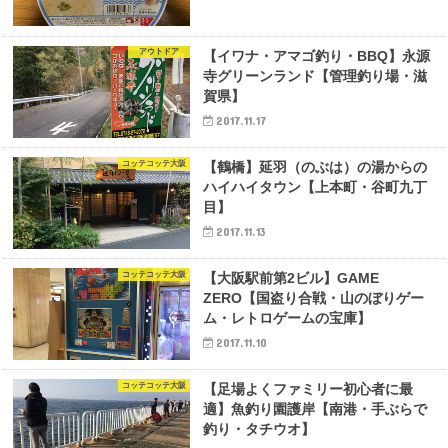
アウトドア
【イワナ・アマゴ釣り・BBQ】永源
寺グリーンランド【管理釣り場・滋
賀県】
2017.11.17
コッテコッテ大阪
【鶴橋】延羽（のぶは）の湯からの
ハイハイタウン【上本町・谷町九丁
目】
2017.11.13
コッテコッテ大阪
【大阪駅前第2ビル】GAME
ZERO【国盗り合戦・山のぼりゲー
ム・レトロゲームの宝庫】
2017.11.10
コッテコッテ大阪
【足場よくファミリー初心者に最
適】魚釣り園護岸【南港・手ぶらで
釣り・タチウオ】