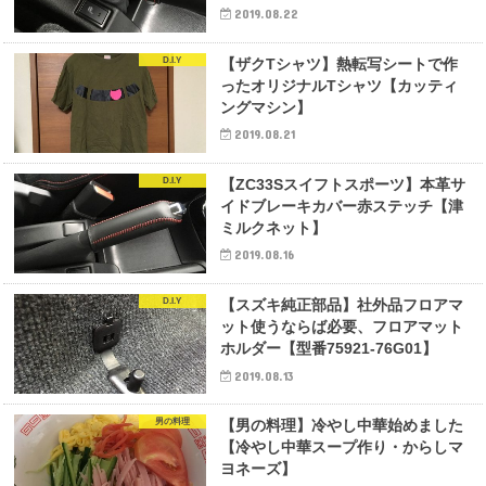
2019.08.22
D.I.Y
【ザクTシャツ】熱転写シートで作
ったオリジナルTシャツ【カッティ
ングマシン】
2019.08.21
D.I.Y
【ZC33Sスイフトスポーツ】本革サ
イドブレーキカバー赤ステッチ【津
ミルクネット】
2019.08.16
D.I.Y
【スズキ純正部品】社外品フロアマ
ット使うならば必要、フロアマット
ホルダー【型番75921-76G01】
2019.08.13
男の料理
【男の料理】冷やし中華始めました
【冷やし中華スープ作り・からしマ
ヨネーズ】