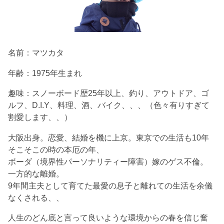
名前：マツカタ
年齢：1975年生まれ
趣味：スノーボード歴25年以上、釣り、アウトドア、ゴ
ルフ、D.I.Y、料理、酒、バイク、、、（色々有りすぎて
割愛します、、）
大阪出身。恋愛、結婚を機に上京。東京での生活も10年
そこそこの時の本厄の年、
ボーダ（境界性パーソナリティー障害）嫁のゲス不倫。
一方的な離婚。
9年間主夫として育てた最愛の息子と離れての生活を余儀
なくされる、、
人生のどん底と言って良いような環境からの春を信じ奮