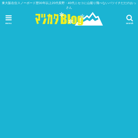
東大阪在住スノーボード歴30年以上20代長野・40代ニセコに山籠り飛べないバツイチだだのおっ
さん
menu
search