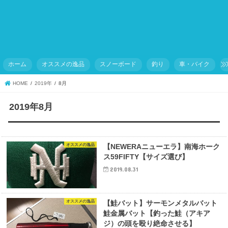
ホーム
オススメの逸品
スノーボード
釣り
車・バイク
HOME
2019年
8月
2019年8月
オススメの逸品
【NEWERAニューエラ】南海ホーク
ス59FIFTY【サイズ選び】
2019.08.31
オススメの逸品
【鮭バット】サーモンメタルバット
鮭金属バット【釣った鮭（アキア
ジ）の頭を殴り絶命させる】