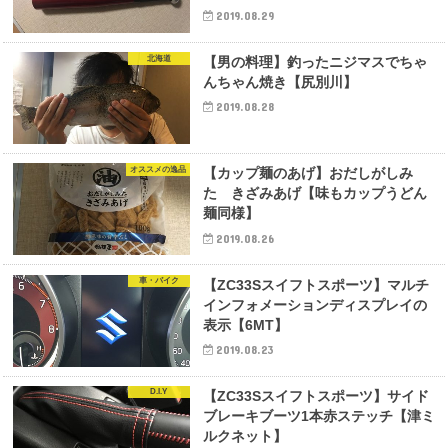
2019.08.29
北海道
【男の料理】釣ったニジマスでちゃ
んちゃん焼き【尻別川】
2019.08.28
オススメの逸品
【カップ麺のあげ】おだしがしみ
た きざみあげ【味もカップうどん
麺同様】
2019.08.26
車・バイク
【ZC33Sスイフトスポーツ】マルチ
インフォメーションディスプレイの
表示【6MT】
2019.08.23
D.I.Y
【ZC33Sスイフトスポーツ】サイド
ブレーキブーツ1本赤ステッチ【津ミ
ルクネット】