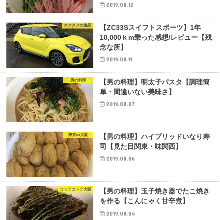
2019.08.12
オススメの逸品
【ZC33Sスイフトスポーツ】1年
10,000ｋm乗った感想/レビュー【残
念な所】
2019.08.11
男の料理
【男の料理】明太子パスタ【調理簡
単・間違いない美味さ】
2019.08.07
東京vs大阪
【男の料理】ハイブリッドいなり寿
司【見た目関東・味関西】
2019.08.06
コッテコッテ大阪
【男の料理】玉子焼き器でたこ焼き
を作る【こんにゃく甘辛煮】
2019.08.04