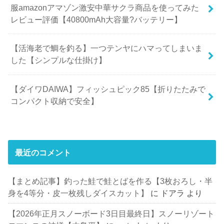
服amazonアマゾン激安中華サクラ商品を使ってみた
レビュー評価【40800mAh大容量?バッテリー】
【活海老で鯛を釣る】一つテンヤにハマってしまいま
した【シンプルな仕掛け】
【ダイワDAIWA】フィッシュピック85【折りたたみで
コンパクト収納で安全】
最近のコメント
【まとめ記事】釣った鮭で鮭とばを作る【3枚おろし・半
身を4等分・皮一枚残しダイスカット】
に
ドアラ
より
【2026年正月スノーボード3日目最終日】スノーリゾート