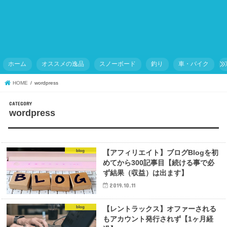
ホーム
オススメの逸品
スノーボード
釣り
車・バイク
HOME
wordpress
wordpress
blog
【アフィリエイト】ブログBlogを初
めてから300記事目【続ける事で必
ず結果（収益）は出ます】
2019.10.11
blog
【レントラックス】オファーされる
もアカウント発行されず【1ヶ月経