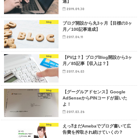
過】
2019.09.30
blog
ブログ開設から丸3ヶ月【目標の3ヶ
月／100記事達成】
2017.04.11
blog
【PVは？】ブログBlog開設から3ヶ
月／85記事【収入は？】
2017.04.03
blog
【グーグルアドセンス】Google
AdSenseからPINコードが届いた
よ！
2017.03.26
blog
えっ⁈まだAmebaでブログ書いて広
告費を搾取され続けていくの？