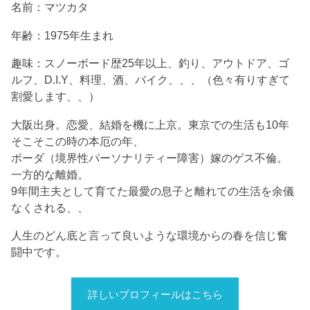
名前：マツカタ
年齢：1975年生まれ
趣味：スノーボード歴25年以上、釣り、アウトドア、ゴ
ルフ、D.I.Y、料理、酒、バイク、、、（色々有りすぎて
割愛します、、）
大阪出身。恋愛、結婚を機に上京。東京での生活も10年
そこそこの時の本厄の年、
ボーダ（境界性パーソナリティー障害）嫁のゲス不倫。
一方的な離婚。
9年間主夫として育てた最愛の息子と離れての生活を余儀
なくされる、、
人生のどん底と言って良いような環境からの春を信じ奮
闘中です。
詳しいプロフィールはこちら