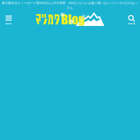
東大阪在住スノーボード歴30年以上20代長野・40代ニセコに山籠り飛べないバツイチだだのおっ
さん
menu
search