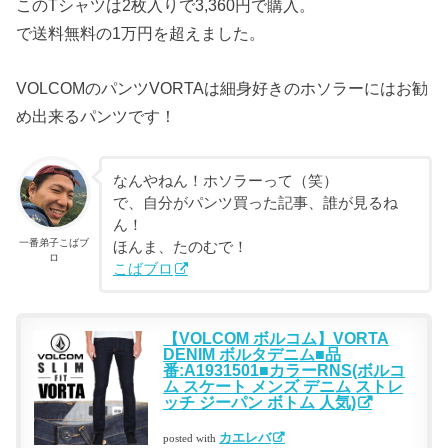
このTシャツは2枚入りで3,360円で購入。
で送料無料の1万円を超えました。
VOLCOMのパンツVORTAは細身好きのホソラーにはお勧
め出来るパンツです！
なんやねん！ホソラーって（笑）
で、自分がパンツ買った記事、誰が見るね
ん！
一番弟子こばブ
ほんま、たのむで！
ロ
こばブロ
【VOLCOM ボルコム】VORTA
DENIM ボルタデニム■品
番:A1931501■カラーRNS(ボルコ
ム スケート メンズ デニム ストレ
ッチ ジーパン ボトム 人気)
カエレバ
posted with