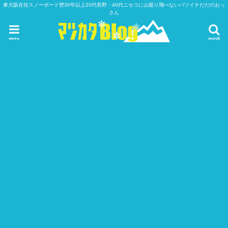
東大阪在住スノーボード歴30年以上20代長野・40代ニセコに山籠り飛べないバツイチだだのおっ
さん
menu
search