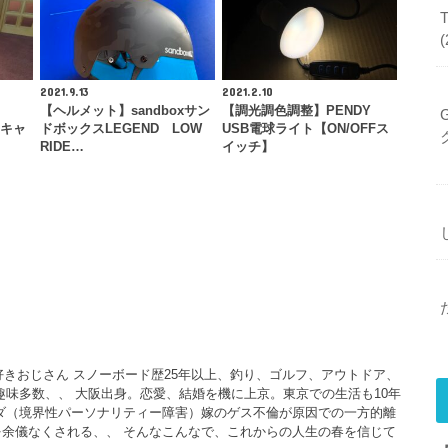
2021.9.13
2021.2.10
】
【ヘルメット】sandboxサン
【調光調色調整】PENDY
ーキャ
ドボックスLEGEND LOW
USB電球ライト【ON/OFFス
RIDE…
イッチ】
大好きおじさん スノーボード歴25年以上、釣り、ゴルフ、アウトドア、
、趣味多数、、 大阪出身。恋愛、結婚を機に上京。東京での生活も10年
ダ（境界性パーソナリティー障害）嫁のゲス不倫が原因での一方的離
余儀なくされる、、 そんなこんなで、これからの人生の春を信じて