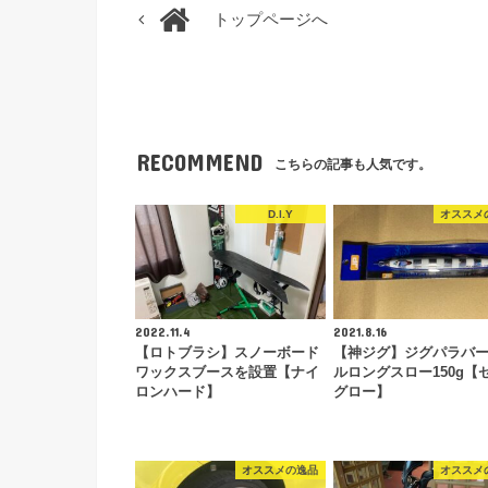
トップページへ
RECOMMEND
こちらの記事も人気です。
D.I.Y
オススメ
2022.11.4
2021.8.16
【ロトブラシ】スノーボード
【神ジグ】ジグパラバ
ワックスブースを設置【ナイ
ルロングスロー150g【
ロンハード】
グロー】
オススメの逸品
オススメ