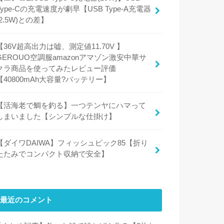
Type-Cの充電速度が劇早【USB Type-A充電器
(2.5W)との差】
【36V超高出力は嘘、測定値11.70V 】
GEROUO空調服amazonアマゾン激安中華サ
クラ商品を使ってみたレビュー評価
【40800mAh大容量?バッテリー】
【活海老で鯛を釣る】一つテンヤにハマって
しまいました【シンプルな仕掛け】
【ダイワDAIWA】フィッシュピック85【折り
たたみでコンパクト収納で安全】
最近のコメント