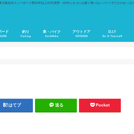
東大阪在住スノーボード歴30年以上20代長野・40代ニセコに山籠り飛べないバツイチだだのおっさ
ボード
釣り
車・バイク
アウトドア
D.I.Y
OARD
Fishing
Car&Bike
OUTDOOR
Do It Yourself
はてブ
送る
Pocket