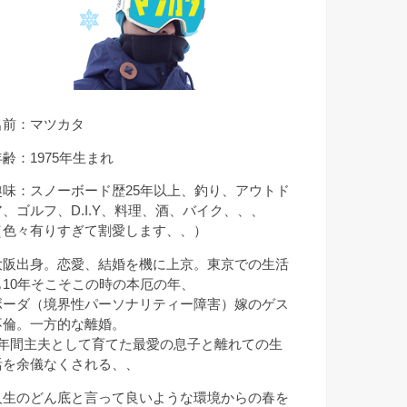
名前：マツカタ
年齢：1975年生まれ
趣味：スノーボード歴25年以上、釣り、アウトド
ア、ゴルフ、D.I.Y、料理、酒、バイク、、、
（色々有りすぎて割愛します、、）
大阪出身。恋愛、結婚を機に上京。東京での生活
も10年そこそこの時の本厄の年、
ボーダ（境界性パーソナリティー障害）嫁のゲス
不倫。一方的な離婚。
9年間主夫として育てた最愛の息子と離れての生
活を余儀なくされる、、
人生のどん底と言って良いような環境からの春を