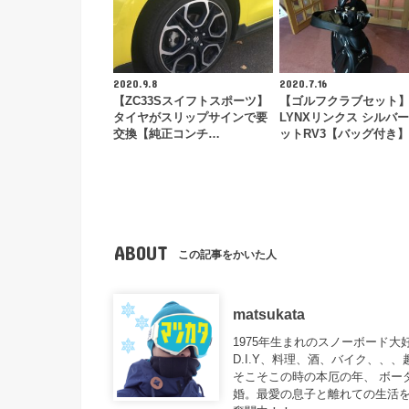
2020.9.8
2020.7.16
【ZC33Sスイフトスポーツ】
【ゴルフクラブセット
タイヤがスリップサインで要
LYNXリンクス シルバ
交換【純正コンチ…
ットRV3【バッグ付き】
ABOUT
この記事をかいた人
matsukata
1975年生まれのスノーボード
D.I.Y、料理、酒、バイク、、
そこそこの時の本厄の年、 ボー
婚。最愛の息子と離れての生活を