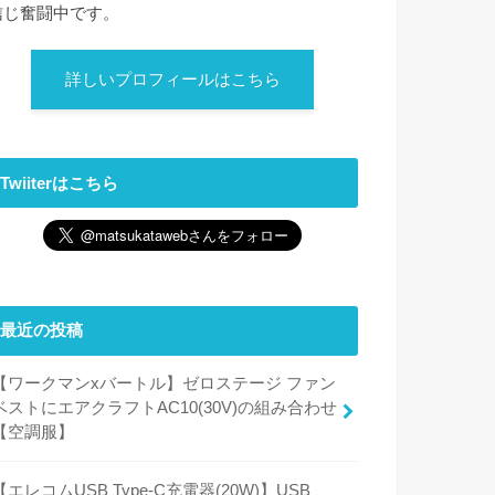
信じ奮闘中です。
詳しいプロフィールはこちら
Twiiterはこちら
最近の投稿
【ワークマンxバートル】ゼロステージ ファン
ベストにエアクラフトAC10(30V)の組み合わせ
【空調服】
【エレコムUSB Type-C充電器(20W)】USB