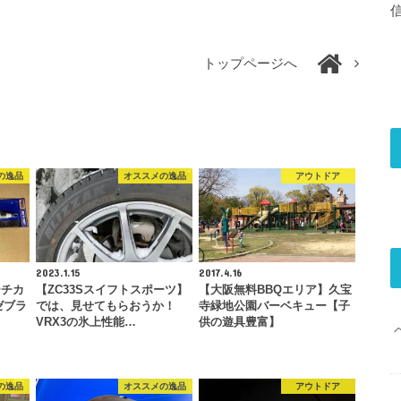
トップページへ
の逸品
オススメの逸品
アウトドア
2023.1.15
2017.4.16
ーチカ
【ZC33Sスイフトスポーツ】
【大阪無料BBQエリア】久宝
ゼブラ
では、見せてもらおうか！
寺緑地公園バーベキュー【子
VRX3の氷上性能…
供の遊具豊富】
の逸品
オススメの逸品
アウトドア