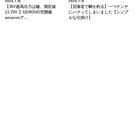
2026.7.16
2026.7.12
【36V超高出力は嘘、測定値
【活海老で鯛を釣る】一つテンヤ
11.70V 】GEROUO空調服
にハマってしまいました【シンプ
amazonア…
ルな仕掛け】