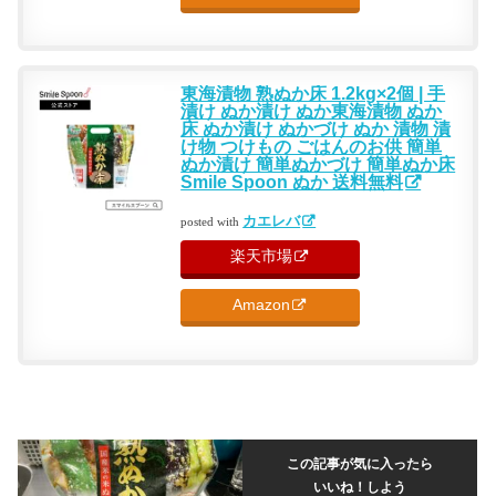
東海漬物 熟ぬか床 1.2kg×2個 | 手
漬け ぬか漬け ぬか東海漬物 ぬか
床 ぬか漬け ぬかづけ ぬか 漬物 漬
け物 つけもの ごはんのお供 簡単
ぬか漬け 簡単ぬかづけ 簡単ぬか床
Smile Spoon ぬか 送料無料
カエレバ
posted with
楽天市場
Amazon
この記事が気に入ったら
いいね！しよう