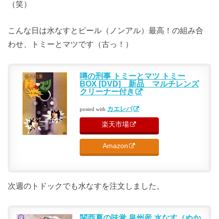
（笑）
こんな日は水なすとビール（ノンアル）最高！の組み合
わせ、トミーとマツです（古っ！）
噂の刑事 トミーとマツ トミー
BOX [DVD] 新品 マルチレンズ
クリーナー付き
カエレバ
posted with
楽天市場
Amazon
次週のトドックでも水なすを注文しました。
関西夏の味覚 泉州産 水なす（ぬか