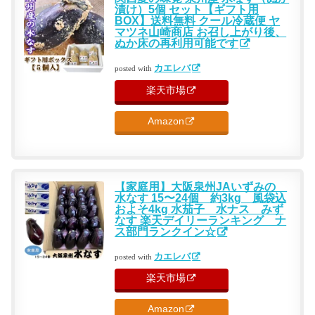
漬け）5個 セット【ギフト用
BOX】送料無料 クール冷蔵便 ヤ
マツネ山崎商店 お召し上がり後、
ぬか床の再利用可能です
カエレバ
posted with
楽天市場
Amazon
【家庭用】大阪泉州JAいずみの
水なす 15〜24個 約3kg 風袋込
およそ4kg 水茄子 水ナス みず
なす 楽天デイリーランキング ナ
ス部門ランクイン☆
カエレバ
posted with
楽天市場
Amazon