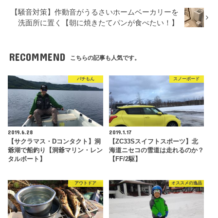
【騒音対策】作動音がうるさいホームベーカリーを
洗面所に置く【朝に焼きたてパンが食べたい！】
RECOMMEND
こちらの記事も人気です。
パチもん
スノーボード
2019.6.28
2019.1.17
【サクラマス・Dコンタクト】洞
【ZC33Sスイフトスポーツ】北
爺湖で船釣り【洞爺マリン・レン
海道ニセコの雪道は走れるのか？
タルボート】
【FF/2駆】
アウトドア
オススメの逸品