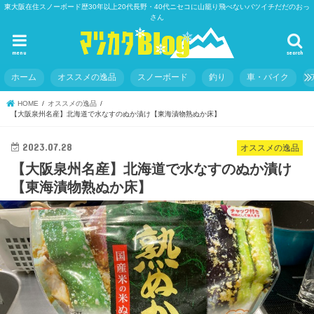
東大阪在住スノーボード歴30年以上20代長野・40代ニセコに山籠り飛べないバツイチだだのおっ
さん
menu
search
ホーム
オススメの逸品
スノーボード
釣り
車・バイク
HOME
オススメの逸品
【大阪泉州名産】北海道で水なすのぬか漬け【東海漬物熟ぬか床】
2023.07.28
オススメの逸品
【大阪泉州名産】北海道で水なすのぬか漬け
【東海漬物熟ぬか床】