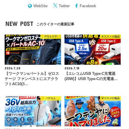
WebSite
Twitter
Facebook
NEW POST
このライターの最新記事
アウトドア
オススメの逸品
2026.7.28
2026.7.18
【ワークマンxバートル】ゼロス
【エレコムUSB Type-C充電器
テージ ファンベストにエアクラ
(20W)】USB Type-Cの充電速…
フトAC10(3…
パチもん
オススメの逸品