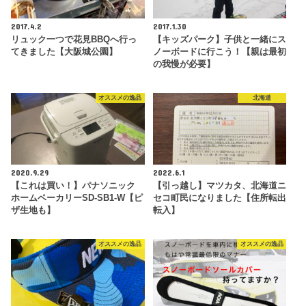
2017.4.2
2017.1.30
リュック一つで花見BBQへ行っ
【キッズパーク】子供と一緒にス
てきました【大阪城公園】
ノーボードに行こう！【親は最初
の我慢が必要】
オススメの逸品
北海道
2020.9.29
2022.6.1
【これは買い！】パナソニック
【引っ越し】マツカタ、北海道ニ
ホームベーカリーSD-SB1-W【ピ
セコ町民になりました【住所転出
ザ生地も】
転入】
オススメの逸品
オススメの逸品