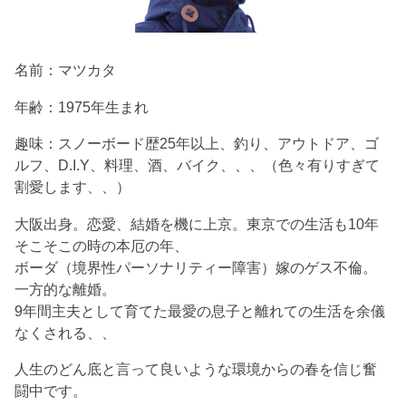
名前：マツカタ
年齢：1975年生まれ
趣味：スノーボード歴25年以上、釣り、アウトドア、ゴ
ルフ、D.I.Y、料理、酒、バイク、、、（色々有りすぎて
割愛します、、）
大阪出身。恋愛、結婚を機に上京。東京での生活も10年
そこそこの時の本厄の年、
ボーダ（境界性パーソナリティー障害）嫁のゲス不倫。
一方的な離婚。
9年間主夫として育てた最愛の息子と離れての生活を余儀
なくされる、、
人生のどん底と言って良いような環境からの春を信じ奮
闘中です。