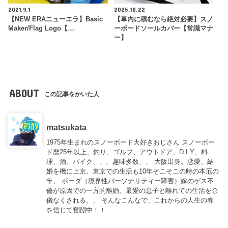
2021.9.1
2025.10.22
【NEW ERAニューエラ】Basic
【車内に積むなら絶対必要】スノ
Maker/Flag Logo【…
ーボードソールカバー【常識マナ
ー】
ABOUT
この記事をかいた人
matsukata
1975年生まれのスノーボード大好きおじさん スノーボー
ド歴25年以上、釣り、ゴルフ、アウトドア、D.I.Y、料
理、酒、バイク、、、趣味多数、、 大阪出身。恋愛、結
婚を機に上京。東京での生活も10年そこそこの時の本厄の
年、 ボーダ（境界性パーソナリティー障害）嫁のゲス不
倫が原因での一方的離婚。最愛の息子と離れての生活を余
儀なくされる、、 そんなこんなで、これからの人生の春
を信じて奮闘中！！