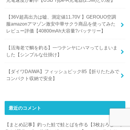
【36V超高出力は嘘、測定値11.70V 】GEROUO空調
服amazonアマゾン激安中華サクラ商品を使ってみた
レビュー評価【40800mAh大容量?バッテリー】
【活海老で鯛を釣る】一つテンヤにハマってしまいま
した【シンプルな仕掛け】
【ダイワDAIWA】フィッシュピック85【折りたたみで
コンパクト収納で安全】
最近のコメント
【まとめ記事】釣った鮭で鮭とばを作る【3枚おろし・半