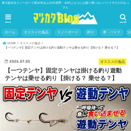
東大阪在住スノーボード歴30年以上20代長野・40代ニセコに山籠り飛べないバツイチだだのおっ
さん
menu
search
ホーム
オススメの逸品
スノーボード
釣り
車・バイク
HOME
オススメの逸品
【一つテンヤ】固定テンヤは掛ける釣り遊動テンヤは乗せる釣り【掛ける？ 乗せる？】
2026.07.05
オススメの逸品
【一つテンヤ】固定テンヤは掛ける釣り遊動
テンヤは乗せる釣り【掛ける？ 乗せる？】