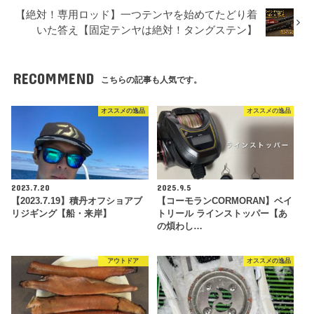
【絶対！専用ロッド】一つテンヤを始めてたどり着
いた答え【固定テンヤは絶対！タングステン】
RECOMMEND
こちらの記事も人気です。
オススメの逸品
オススメの逸品
2023.7.20
2025.9.5
【2023.7.19】積丹オフショアブ
【コーモランCORMORAN】ベイ
リジギング【船・来岸】
トリール ラインストッパー【あ
の煩わし…
アウトドア
オススメの逸品