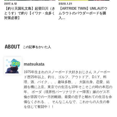
2017.6.12
2020.1.21
【釣り天国礼文島】起登臼川（き
【ARTRIDE TWIN】UMLAUTウ
とうす）で釣り【イワナ・虫多く
ムラウトのパウダーボードを購
対策必要】
入…
ABOUT
この記事をかいた人
matsukata
1975年生まれのスノーボード大好きおじさん スノーボー
ド歴25年以上、釣り、ゴルフ、アウトドア、D.I.Y、料
理、酒、バイク、、、趣味多数、、 大阪出身。恋愛、結
婚を機に上京。東京での生活も10年そこそこの時の本厄の
年、 ボーダ（境界性パーソナリティー障害）嫁のゲス不
倫が原因での一方的離婚。最愛の息子と離れての生活を余
儀なくされる、、 そんなこんなで、これからの人生の春
を信じて奮闘中！！