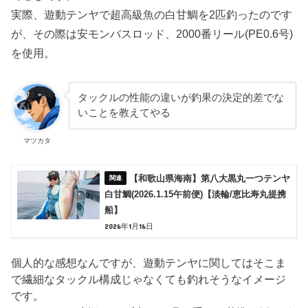
実際、遊動テンヤで超高級魚の白甘鯛を2匹釣ったのです
が、その際は安モンバスロッド、2000番リール(PE0.6号)
を使用。
タックルの性能の違いが釣果の決定的差でな
いことを教えてやる
マツカタ
【和歌山県海南】第八大黒丸一つテンヤ
白甘鯛(2026.1.15午前便)【淡輪/恵比寿丸提携
船】
2026年1月16日
個人的な感想なんですが、遊動テンヤに関してはそこま
で繊細なタックル構成じゃなくても釣れそうなイメージ
です。