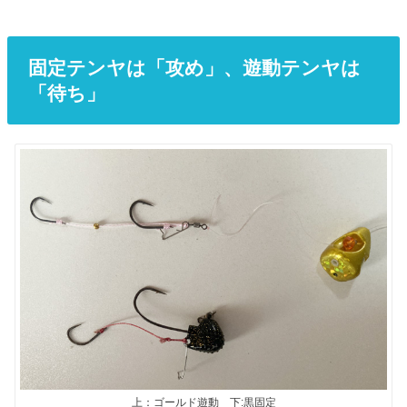
固定テンヤは「攻め」、遊動テンヤは
「待ち」
上：ゴールド遊動 下:黒固定