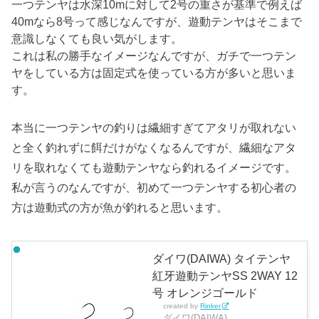
一つテンヤは水深10mに対して2号の重さが基準で例えば
40mなら8号って感じなんですが、遊動テンヤはそこまで
意識しなくても良い気がします。
これは私の勝手なイメージなんですが、ガチで一つテン
ヤをしている方は固定式を使っている方が多いと思いま
す。
本当に一つテンヤの釣りは繊細すぎてアタリが取れない
と全く釣れずに餌だけがなくなるんですが、繊細なアタ
リを取れなくても遊動テンヤなら釣れるイメージです。
私が言うのなんですが、初めて一つテンヤする初心者の
方は遊動式の方が魚が釣れると思います。
ダイワ(DAIWA) タイテンヤ
紅牙遊動テンヤSS 2WAY 12
号 オレンジゴールド
created by
Rinker
ダイワ(DAIWA)