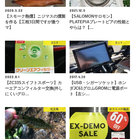
2020.5.22
2021.12.5
【スモーク熱燻】ニジマスの燻製
【SALOMONサロモン】
を作る【工程3日間ですが激ウ
PLATEPIAプレートピアの性能と
マ】
やらは？【…
D.I.Y
D.I.Y
2022.8.1
2017.4.30
【ZC33Sスイフトスポーツ】カ
【USB・シガーソケット】ホン
ーエアコンフィルター交換(外し
ダJC61グロムGROMに電源ポー
にくいグロ…
ト【左シ…
礼文島
オススメの逸品