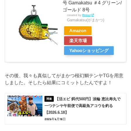
号 Gamakatsu ＃4 グリーン/
ゴールド 8号
created by
Rinker
Gamakatsu(がまかつ)
Amazon
楽天市場
Yahooショッピング
その後、我々も真似してがまかつ桜幻鯛テンヤTGを用意
しました。そしたら結果にコミットしたんですよ！
【活エビ 餌代500円】淡輪 恵比寿丸で
一つテンヤ午前便で高級魚アコウを釣る
【2026.6.18】
2026年6月18日