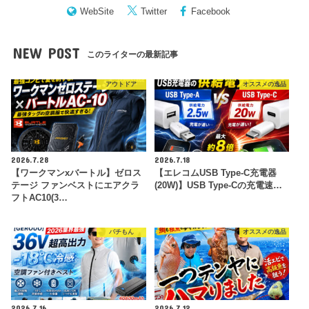
WebSite
Twitter
Facebook
NEW POST
このライターの最新記事
アウトドア
オススメの逸品
2026.7.28
2026.7.18
【ワークマンxバートル】ゼロス
【エレコムUSB Type-C充電器
テージ ファンベストにエアクラ
(20W)】USB Type-Cの充電速…
フトAC10(3…
パチもん
オススメの逸品
2026.7.16
2026.7.12