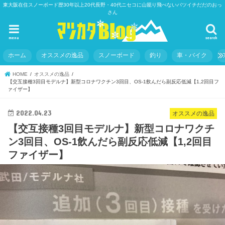
東大阪在住スノーボード歴30年以上20代長野・40代ニセコに山籠り飛べないバツイチだだのおっ
さん
menu
search
ホーム
オススメの逸品
スノーボード
釣り
車・バイク
HOME
オススメの逸品
【交互接種3回目モデルナ】新型コロナワクチン3回目、OS-1飲んだら副反応低減【1,2回目フ
ァイザー】
2022.04.23
オススメの逸品
【交互接種3回目モデルナ】新型コロナワクチ
ン3回目、OS-1飲んだら副反応低減【1,2回目
ファイザー】