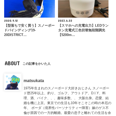
2020.9.12
2023.6.22
【型落ちで安く買う】スノーボー
【スマホへの充電出力】LEDラン
ドバインディング19-
タン充電式三色切替無段階調光
20DISTRICT…
【5200m…
ABOUT
この記事をかいた人
matsukata
1975年生まれのスノーボード大好きおじさん スノーボー
ド歴25年以上、釣り、ゴルフ、アウトドア、D.I.Y、料
理、酒、バイク、、、趣味多数、、 大阪出身。恋愛、結
婚を機に上京。東京での生活も10年そこそこの時の本厄の
年、 ボーダ（境界性パーソナリティー障害）嫁のゲス不
倫が原因での一方的離婚。最愛の息子と離れての生活を余