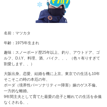
名前：マツカタ
年齢：1975年生まれ
趣味：スノーボード歴25年以上、釣り、アウトドア、ゴ
ルフ、D.I.Y、料理、酒、バイク、、、（色々有りすぎて
割愛します、、）
大阪出身。恋愛、結婚を機に上京。東京での生活も10年
そこそこの時の本厄の年、
ボーダ（境界性パーソナリティー障害）嫁のゲス不倫。
一方的な離婚。
9年間主夫として育てた最愛の息子と離れての生活を余儀
なくされる、、