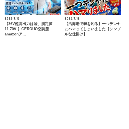
2026.7.16
2026.7.12
【36V超高出力は嘘、測定値
【活海老で鯛を釣る】一つテンヤ
11.70V 】GEROUO空調服
にハマってしまいました【シンプ
amazonア…
ルな仕掛け】