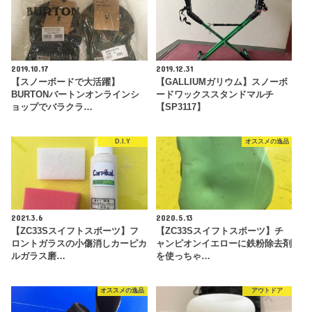
2019.10.17
2019.12.31
【スノーボードで大活躍】
【GALLIUMガリウム】スノーボ
BURTONバートンオンラインシ
ードワックススタンドマルチ
ョップでバラクラ…
【SP3117】
D.I.Y
オススメの逸品
2021.3.6
2020.5.13
【ZC33Sスイフトスポーツ】フ
【ZC33Sスイフトスポーツ】チ
ロントガラスの小傷消しカーピカ
ャンピオンイエローに鉄粉除去剤
ルガラス磨…
を使っちゃ…
オススメの逸品
アウトドア