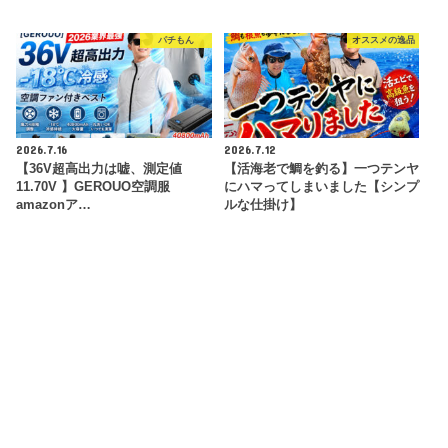
パチもん
オススメの逸品
2026.7.16
2026.7.12
【36V超高出力は嘘、測定値
【活海老で鯛を釣る】一つテンヤ
11.70V 】GEROUO空調服
にハマってしまいました【シンプ
amazonア…
ルな仕掛け】