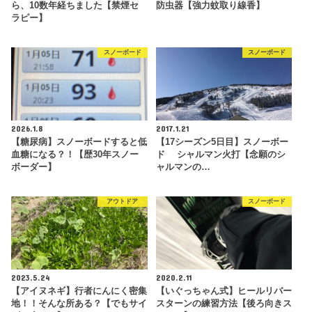
ら、10数年経ちました【禁煙セ
防虫器【強力蚊取り線香】
ラピー】
スノーボード
スノーボード
2026.1.8
2017.1.21
【糖尿病】スノーボードすると低
【17シーズン5日目】スノーボー
血糖になる？！【歴30年スノー
ド シャルマン火打【念願のシ
ボーダー】
ャルマンの…
アウトドア
スノーボード
2023.5.24
2020.2.11
【アイヌネギ】行者にんにく密集
【いぐっちゃん式】ヒールリバー
地！！そんな所ある？【でもサイ
スターンの練習方法【後ろ向きス