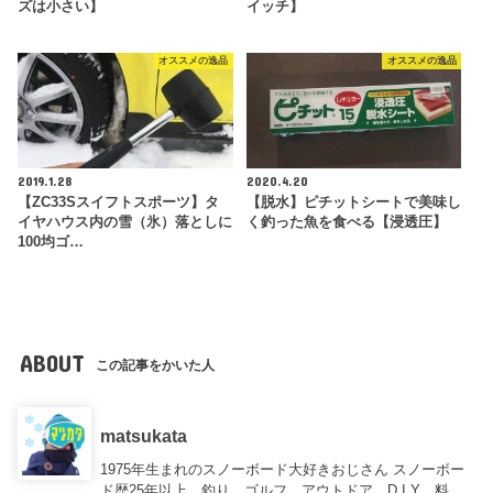
ズは小さい】
イッチ】
オススメの逸品
オススメの逸品
2019.1.28
2020.4.20
【ZC33Sスイフトスポーツ】タ
【脱水】ピチットシートで美味し
イヤハウス内の雪（氷）落としに
く釣った魚を食べる【浸透圧】
100均ゴ…
ABOUT
この記事をかいた人
matsukata
1975年生まれのスノーボード大好きおじさん スノーボー
ド歴25年以上、釣り、ゴルフ、アウトドア、D.I.Y、料