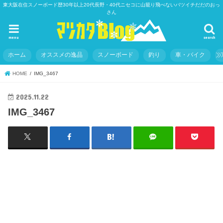
東大阪在住スノーボード歴30年以上20代長野・40代ニセコに山籠り飛べないバツイチだだのおっ
さん
menu
search
ホーム
オススメの逸品
スノーボード
釣り
車・バイク
HOME
IMG_3467
2025.11.22
IMG_3467