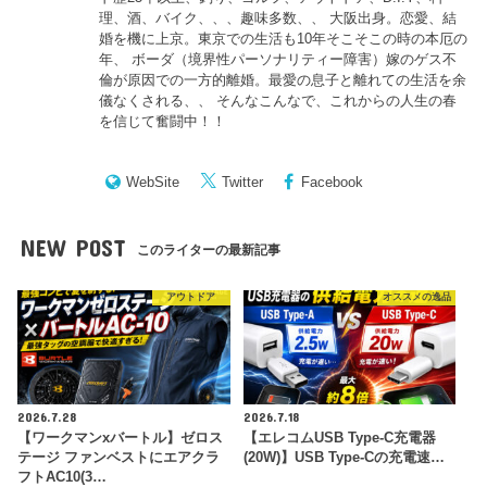
理、酒、バイク、、、趣味多数、、 大阪出身。恋愛、結
婚を機に上京。東京での生活も10年そこそこの時の本厄の
年、 ボーダ（境界性パーソナリティー障害）嫁のゲス不
倫が原因での一方的離婚。最愛の息子と離れての生活を余
儀なくされる、、 そんなこんなで、これからの人生の春
を信じて奮闘中！！
WebSite
Twitter
Facebook
NEW POST
このライターの最新記事
アウトドア
オススメの逸品
2026.7.28
2026.7.18
【ワークマンxバートル】ゼロス
【エレコムUSB Type-C充電器
テージ ファンベストにエアクラ
(20W)】USB Type-Cの充電速…
フトAC10(3…