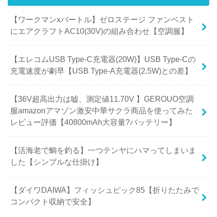
【ワークマンxバートル】ゼロステージ ファンベスト
にエアクラフトAC10(30V)の組み合わせ【空調服】
【エレコムUSB Type-C充電器(20W)】USB Type-Cの
充電速度が劇早【USB Type-A充電器(2.5W)との差】
【36V超高出力は嘘、測定値11.70V 】GEROUO空調
服amazonアマゾン激安中華サクラ商品を使ってみた
レビュー評価【40800mAh大容量?バッテリー】
【活海老で鯛を釣る】一つテンヤにハマってしまいま
した【シンプルな仕掛け】
【ダイワDAIWA】フィッシュピック85【折りたたみで
コンパクト収納で安全】