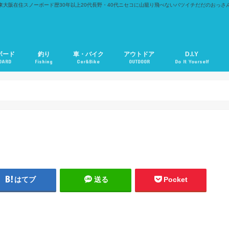
東大阪在住スノーボード歴30年以上20代長野・40代ニセコに山籠り飛べないバツイチだだのおっさ
ボード
釣り
車・バイク
アウトドア
D.I.Y
OARD
Fishing
Car&Bike
OUTDOOR
Do It Yourself
はてブ
送る
Pocket