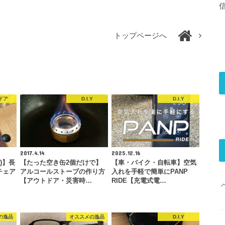
トップページへ
ドア
D.I.Y
D.I.Y
2017.4.14
2025.12.16
ス)】長
【たった空き缶2個だけで】
【車・バイク・自転車】空気
チェア
アルコールストーブの作り方
入れを手軽で簡単にPANP
【アウトドア・災害時…
RIDE【充電式電…
の逸品
オススメの逸品
D.I.Y