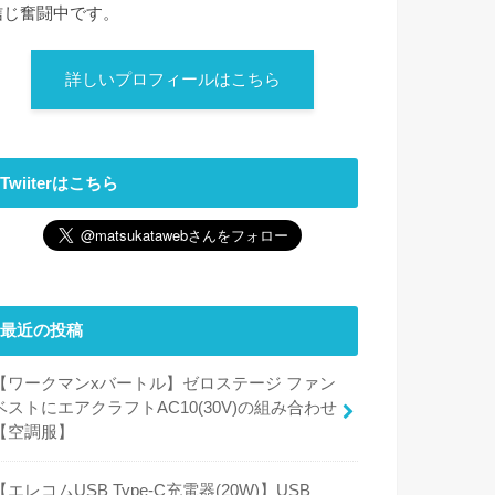
信じ奮闘中です。
詳しいプロフィールはこちら
Twiiterはこちら
最近の投稿
【ワークマンxバートル】ゼロステージ ファン
ベストにエアクラフトAC10(30V)の組み合わせ
【空調服】
【エレコムUSB Type-C充電器(20W)】USB