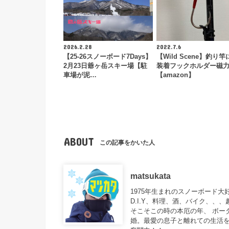
2026.2.28
2022.7.6
【25-26スノーボード7Days】
【Wild Scene】釣り
2月23日爺ヶ岳スキー場【駐
装着フックホルダー磁
車場が泥…
【amazon】
ABOUT
この記事をかいた人
matsukata
1975年生まれのスノーボード
D.I.Y、料理、酒、バイク、、
そこそこの時の本厄の年、 ボー
婚。最愛の息子と離れての生活を