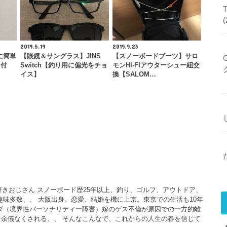
2019.5.19
2019.9.23
竿に簡単
【眼鏡＆サングラス】JINS
【スノーボードブーツ】サロ
力付
Switch【釣り用に偏光をチョ
モンHI-FIアウターシュー紐交
イス】
換【SALOM…
大好きおじさん スノーボード歴25年以上、釣り、ゴルフ、アウトドア、
、趣味多数、、 大阪出身。恋愛、結婚を機に上京。東京での生活も10年
ダ（境界性パーソナリティー障害）嫁のゲス不倫が原因での一方的離
余儀なくされる、、 そんなこんなで、これからの人生の春を信じて