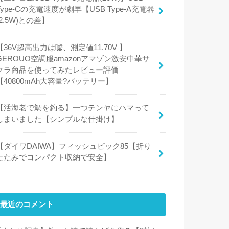
Type-Cの充電速度が劇早【USB Type-A充電器
(2.5W)との差】
【36V超高出力は嘘、測定値11.70V 】
GEROUO空調服amazonアマゾン激安中華サ
クラ商品を使ってみたレビュー評価
【40800mAh大容量?バッテリー】
【活海老で鯛を釣る】一つテンヤにハマって
しまいました【シンプルな仕掛け】
【ダイワDAIWA】フィッシュピック85【折り
たたみでコンパクト収納で安全】
最近のコメント