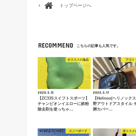
トップページへ
RECOMMEND
こちらの記事も人気です。
オススメの逸品
アウト
2020.5.13
2022.5.17
【ZC33Sスイフトスポーツ】
【Helinox(ヘリノック
チャンピオンイエローに鉄粉
野アウトドアスタイル 
除去剤を使っちゃ…
脚カバー…
スノーボード
オススメ