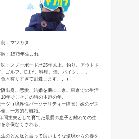
名前：マツカタ
年齢：1975年生まれ
趣味：スノーボード歴25年以上、釣り、アウトド
ア、ゴルフ、D.I.Y、料理、酒、バイク、、、
（色々有りすぎて割愛します、、）
大阪出身。恋愛、結婚を機に上京。東京での生活
も10年そこそこの時の本厄の年、
ボーダ（境界性パーソナリティー障害）嫁のゲス
不倫。一方的な離婚。
9年間主夫として育てた最愛の息子と離れての生
活を余儀なくされる、、
人生のどん底と言って良いような環境からの春を