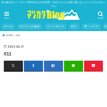
東大阪在住スノーボード歴30年以上20代長野・40代ニセコに山籠り飛べないバツイチだだのおっ
さん
menu
search
ホーム
オススメの逸品
スノーボード
釣り
車・バイク
HOME
011
2023.06.17
011