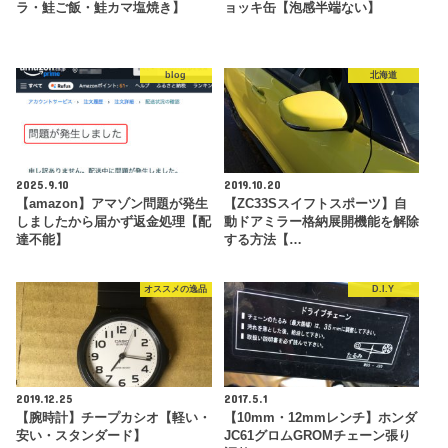
ラ・鮭ご飯・鮭カマ塩焼き】
ョッキ缶【泡感半端ない】
blog
北海道
2025.9.10
2019.10.20
【amazon】アマゾン問題が発生
【ZC33Sスイフトスポーツ】自
しましたから届かず返金処理【配
動ドアミラー格納展開機能を解除
達不能】
する方法【…
オススメの逸品
D.I.Y
2019.12.25
2017.5.1
【腕時計】チープカシオ【軽い・
【10mm・12mmレンチ】ホンダ
安い・スタンダード】
JC61グロムGROMチェーン張り