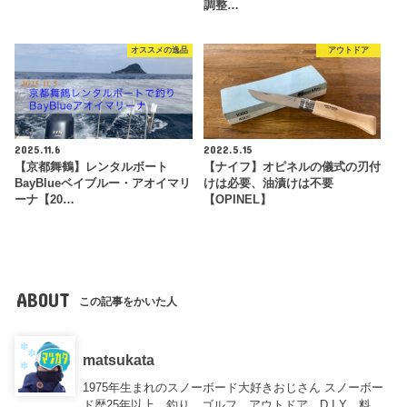
調整…
オススメの逸品
アウトドア
2025.11.6
2022.5.15
【京都舞鶴】レンタルボート
【ナイフ】オピネルの儀式の刃付
BayBlueベイブルー・アオイマリ
けは必要、油漬けは不要
ーナ【20…
【OPINEL】
ABOUT
この記事をかいた人
matsukata
1975年生まれのスノーボード大好きおじさん スノーボー
ド歴25年以上、釣り、ゴルフ、アウトドア、D.I.Y、料