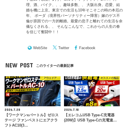
理、酒、バイク、、、趣味多数、、 大阪出身。恋愛、結
婚を機に上京。東京での生活も10年そこそこの時の本厄の
年、 ボーダ（境界性パーソナリティー障害）嫁のゲス不
倫が原因での一方的離婚。最愛の息子と離れての生活を余
儀なくされる、、 そんなこんなで、これからの人生の春
を信じて奮闘中！！
WebSite
Twitter
Facebook
NEW POST
このライターの最新記事
アウトドア
オススメの逸品
2026.7.28
2026.7.18
【ワークマンxバートル】ゼロス
【エレコムUSB Type-C充電器
テージ ファンベストにエアクラ
(20W)】USB Type-Cの充電速…
フトAC10(3…