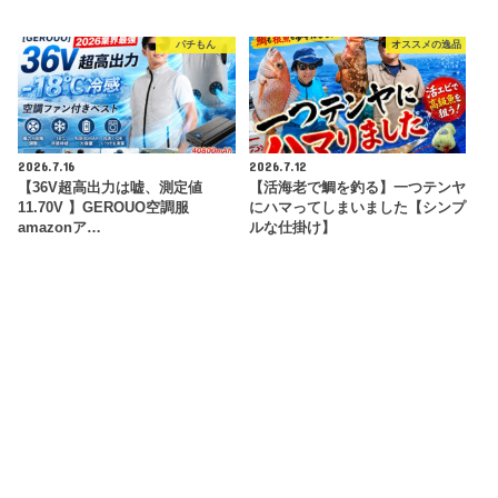
パチもん
オススメの逸品
2026.7.16
2026.7.12
【36V超高出力は嘘、測定値
【活海老で鯛を釣る】一つテンヤ
11.70V 】GEROUO空調服
にハマってしまいました【シンプ
amazonア…
ルな仕掛け】