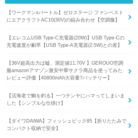
【ワークマンxバートル】ゼロステージ ファンベスト
にエアクラフトAC10(30V)の組み合わせ【空調服】
【エレコムUSB Type-C充電器(20W)】USB Type-Cの
充電速度が劇早【USB Type-A充電器(2.5W)との差】
【36V超高出力は嘘、測定値11.70V 】GEROUO空調
服amazonアマゾン激安中華サクラ商品を使ってみた
レビュー評価【40800mAh大容量?バッテリー】
【活海老で鯛を釣る】一つテンヤにハマってしまいま
した【シンプルな仕掛け】
【ダイワDAIWA】フィッシュピック85【折りたたみで
コンパクト収納で安全】