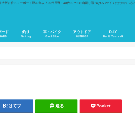
東大阪在住スノーボード歴30年以上20代長野・40代ニセコに山籠り飛べないバツイチだだのおっさ
ボード
釣り
車・バイク
アウトドア
D.I.Y
OARD
Fishing
Car&Bike
OUTDOOR
Do It Yourself
はてブ
送る
Pocket