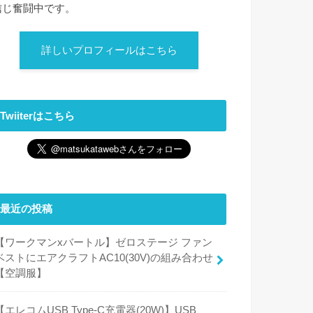
信じ奮闘中です。
詳しいプロフィールはこちら
Twiiterはこちら
最近の投稿
【ワークマンxバートル】ゼロステージ ファン
ベストにエアクラフトAC10(30V)の組み合わせ
【空調服】
【エレコムUSB Type-C充電器(20W)】USB