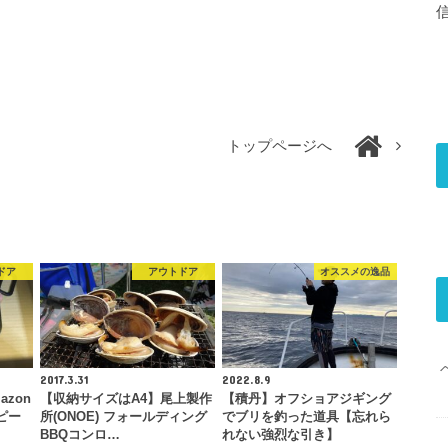
トップページへ
ドア
アウトドア
オススメの逸品
2017.3.31
2022.8.9
zon
【収納サイズはA4】尾上製作
【積丹】オフショアジギング
ピー
所(ONOE) フォールディング
でブリを釣った道具【忘れら
BBQコンロ…
れない強烈な引き】