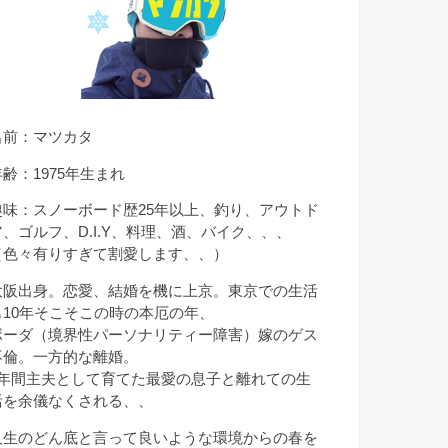
名前：マツカタ
年齢：1975年生まれ
趣味：スノーボード歴25年以上、釣り、アウトド
ア、ゴルフ、D.I.Y、料理、酒、バイク、、、
（色々有りすぎて割愛します、、）
大阪出身。恋愛、結婚を機に上京。東京での生活
も10年そこそこの時の本厄の年、
ボーダ（境界性パーソナリティー障害）嫁のゲス
不倫。一方的な離婚。
9年間主夫として育てた最愛の息子と離れての生
活を余儀なくされる、、
人生のどん底と言って良いような環境からの春を