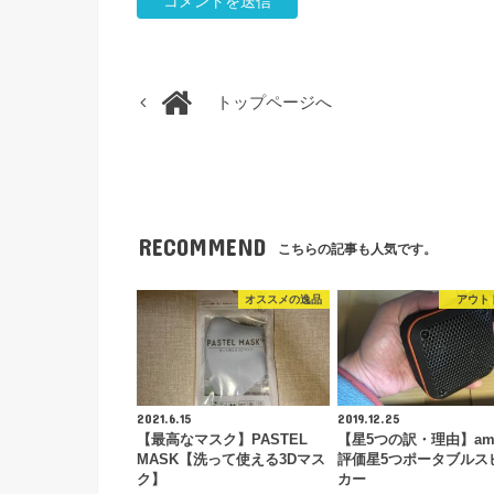
トップページへ
RECOMMEND
こちらの記事も人気です。
オススメの逸品
アウト
2021.6.15
2019.12.25
【最高なマスク】PASTEL
【星5つの訳・理由】ama
MASK【洗って使える3Dマス
評価星5つポータブルス
ク】
カー