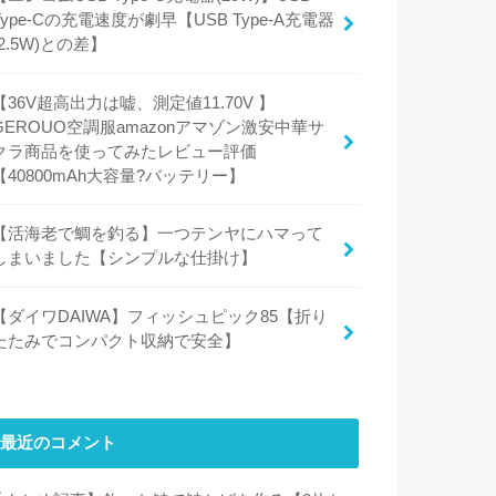
Type-Cの充電速度が劇早【USB Type-A充電器
(2.5W)との差】
【36V超高出力は嘘、測定値11.70V 】
GEROUO空調服amazonアマゾン激安中華サ
クラ商品を使ってみたレビュー評価
【40800mAh大容量?バッテリー】
【活海老で鯛を釣る】一つテンヤにハマって
しまいました【シンプルな仕掛け】
【ダイワDAIWA】フィッシュピック85【折り
たたみでコンパクト収納で安全】
最近のコメント