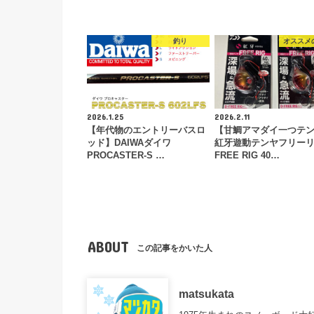
釣り
オススメ
2026.1.25
2026.2.11
【年代物のエントリーバスロ
【甘鯛アマダイ一つテ
ッド】DAIWAダイワ
紅牙遊動テンヤフリー
PROCASTER-S …
FREE RIG 40…
ABOUT
この記事をかいた人
matsukata