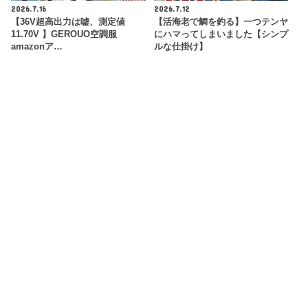
2026.7.16
2026.7.12
【36V超高出力は嘘、測定値
【活海老で鯛を釣る】一つテンヤ
11.70V 】GEROUO空調服
にハマってしまいました【シンプ
amazonア…
ルな仕掛け】