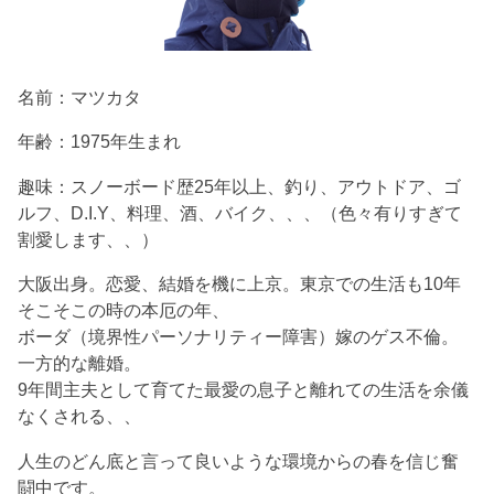
名前：マツカタ
年齢：1975年生まれ
趣味：スノーボード歴25年以上、釣り、アウトドア、ゴ
ルフ、D.I.Y、料理、酒、バイク、、、（色々有りすぎて
割愛します、、）
大阪出身。恋愛、結婚を機に上京。東京での生活も10年
そこそこの時の本厄の年、
ボーダ（境界性パーソナリティー障害）嫁のゲス不倫。
一方的な離婚。
9年間主夫として育てた最愛の息子と離れての生活を余儀
なくされる、、
人生のどん底と言って良いような環境からの春を信じ奮
闘中です。