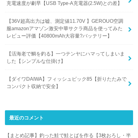
充電速度が劇早【USB Type-A充電器(2.5W)との差】
【36V超高出力は嘘、測定値11.70V 】GEROUO空調
服amazonアマゾン激安中華サクラ商品を使ってみた
レビュー評価【40800mAh大容量?バッテリー】
【活海老で鯛を釣る】一つテンヤにハマってしまいま
した【シンプルな仕掛け】
【ダイワDAIWA】フィッシュピック85【折りたたみで
コンパクト収納で安全】
最近のコメント
【まとめ記事】釣った鮭で鮭とばを作る【3枚おろし・半