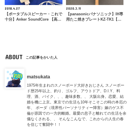
2018.4.27
2020.3.11
【ポータブルスピーカー・これで
【panasonicパナソニック】IH専
十分】Anker SoundCore 【高…
用たこ焼きプレートKZ-TK1【…
ABOUT
この記事をかいた人
matsukata
1975年生まれのスノーボード大好きおじさん スノーボー
ド歴25年以上、釣り、ゴルフ、アウトドア、D.I.Y、料
理、酒、バイク、、、趣味多数、、 大阪出身。恋愛、結
婚を機に上京。東京での生活も10年そこそこの時の本厄の
年、 ボーダ（境界性パーソナリティー障害）嫁のゲス不
倫が原因での一方的離婚。最愛の息子と離れての生活を余
儀なくされる、、 そんなこんなで、これからの人生の春
を信じて奮闘中！！