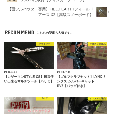
ンスBBに取付【フィンガーグローブ】
【面ツルパウダー専用】FIELD EARTHフィールド
アース X2【高級スノーボード】
RECOMMEND
こちらの記事も人気です。
アウトドア
オススメの逸品
2017.3.25
2020.7.16
【レザーマンSTYLE CS】日常使
【ゴルフクラブセット】LYNXリ
い出来るマルチツール【ハサミ】
ンクス シルバーキャット
RV3【バッグ付き】
D.I.Y
オススメの逸品