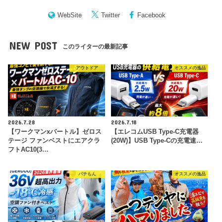
WebSite
Twitter
Facebook
NEW POST
このライターの最新記事
アウトドア
オススメの逸品
2026.7.28
2026.7.18
【ワークマンxバートル】ゼロス
【エレコムUSB Type-C充電器
テージ ファンベストにエアクラ
(20W)】USB Type-Cの充電速…
フトAC10(3…
パチもん
オススメの逸品