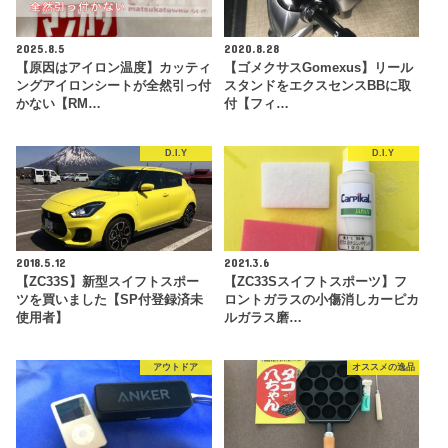
2025.8.5
2020.8.28
【原因はアイロン温度】カッティ
【ゴメクサスGomexus】リール
ングアイロンシートが全然引っ付
スタンドをエクスセンスBBに取
かない【RM…
付【フィ…
D.I.Y
D.I.Y
2018.5.12
2021.3.6
【ZC33S】新型スイフトスポー
【ZC33Sスイフトスポーツ】フ
ツを買いました【SP付登録済未
ロントガラスの小傷消しカーピカ
使用者】
ルガラス磨…
アウトドア
オススメの逸品