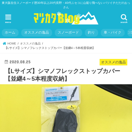
東大阪在住スノーボード歴30年以上20代長野・40代ニセコに山籠り飛べないバツイチだだのおっ
さん
menu
search
ホーム
オススメの逸品
スノーボード
釣り
車・バイク
HOME
オススメの逸品
【Lサイズ】シマノフレックストップカバー【並継4～5本程度収納】
2020.08.25
オススメの逸品
【Lサイズ】シマノフレックストップカバー
【並継4～5本程度収納】