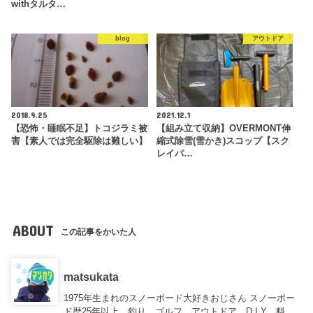
withタルタ…
blog
アウトドア
2018.9.25
2021.12.1
【恐怖・睡眠不足】トコジラミ被
【組み立て収納】OVERMONT伸
害【素人では完全駆除は難しい】
縮式除雪(雪かき)スコップ【スク
レイパ…
ABOUT
この記事をかいた人
matsukata
1975年生まれのスノーボード大好きおじさん スノーボー
ド歴25年以上、釣り、ゴルフ、アウトドア、D.I.Y、料