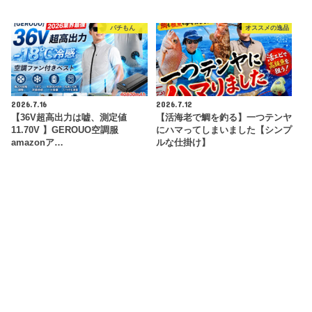
パチもん
オススメの逸品
2026.7.16
2026.7.12
【36V超高出力は嘘、測定値
【活海老で鯛を釣る】一つテンヤ
11.70V 】GEROUO空調服
にハマってしまいました【シンプ
amazonア…
ルな仕掛け】