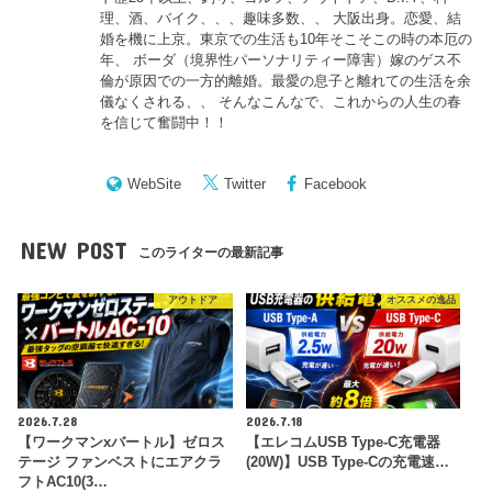
理、酒、バイク、、、趣味多数、、 大阪出身。恋愛、結
婚を機に上京。東京での生活も10年そこそこの時の本厄の
年、 ボーダ（境界性パーソナリティー障害）嫁のゲス不
倫が原因での一方的離婚。最愛の息子と離れての生活を余
儀なくされる、、 そんなこんなで、これからの人生の春
を信じて奮闘中！！
WebSite
Twitter
Facebook
NEW POST
このライターの最新記事
アウトドア
オススメの逸品
2026.7.28
2026.7.18
【ワークマンxバートル】ゼロス
【エレコムUSB Type-C充電器
テージ ファンベストにエアクラ
(20W)】USB Type-Cの充電速…
フトAC10(3…