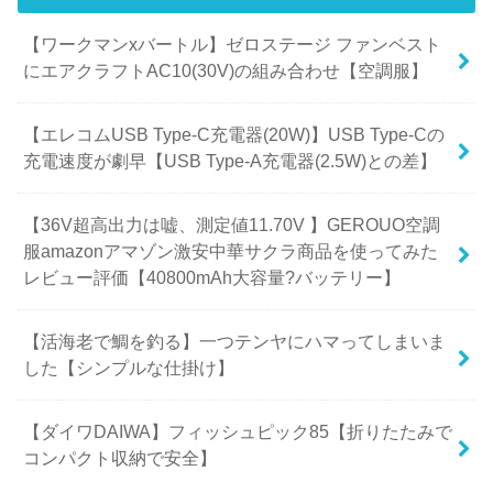
【ワークマンxバートル】ゼロステージ ファンベスト
にエアクラフトAC10(30V)の組み合わせ【空調服】
【エレコムUSB Type-C充電器(20W)】USB Type-Cの
充電速度が劇早【USB Type-A充電器(2.5W)との差】
【36V超高出力は嘘、測定値11.70V 】GEROUO空調
服amazonアマゾン激安中華サクラ商品を使ってみた
レビュー評価【40800mAh大容量?バッテリー】
【活海老で鯛を釣る】一つテンヤにハマってしまいま
した【シンプルな仕掛け】
【ダイワDAIWA】フィッシュピック85【折りたたみで
コンパクト収納で安全】