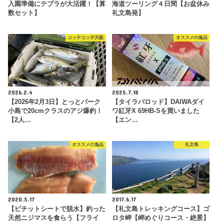
入園準備にテプラが大活躍！【算
海道ツーリング４日間【お盆休み
数セット】
礼文島発】
コッテコッテ大阪
オススメの逸品
2026.2.4
2025.7.18
【2026年2月3日】とっとパーク
【タイラバロッド】DAIWAダイ
小島で20cmクラスのアジ爆釣！
ワ紅牙X 69HB-Sを買いました
【2人…
【エン…
オススメの逸品
礼文島
2020.5.17
2017.6.17
【ピチットシートで脱水】釣った
【礼文島トレッキングコース】ゴ
天然ニジマスを食らう【フライ
ロタ岬【岬めぐりコース・絶景】