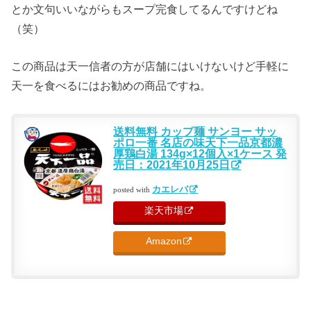
とか文句いいながらもスープ完食してるんですけどね
（笑）
この商品は天一信者の方が店舗にはいけないけど手軽に
天一を食べるにはお勧めの商品ですね。
送料無料 カップ麺 サンヨー サッ
ポロ一番 名店の味天下一品京都濃
厚鶏白湯 134g×12個入×1ケース 発
売日：2021年10月25日
カエレバ
posted with
楽天市場
Amazon