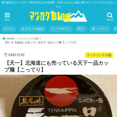
東大阪在住スノーボード歴30年以上20代長野・40代ニセコに山籠り飛べないバツイチだだのおっ
さん
menu
search
ホーム
オススメの逸品
スノーボード
釣り
車・バイク
HOME
コッテコッテ大阪
【天一】北海道にも売っている天下一品カップ麺【こってり】
2021.11.07
コッテコッテ大阪
【天一】北海道にも売っている天下一品カッ
プ麺【こってり】