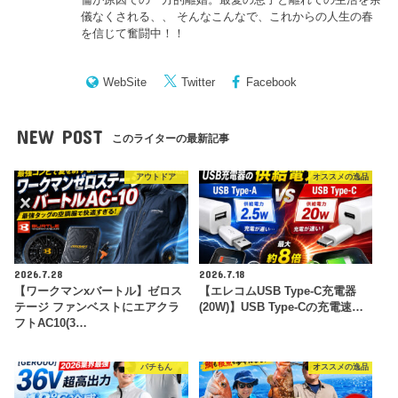
儀なくされる、、 そんなこんなで、これからの人生の春
を信じて奮闘中！！
WebSite
Twitter
Facebook
NEW POST
このライターの最新記事
アウトドア
オススメの逸品
2026.7.28
2026.7.18
【ワークマンxバートル】ゼロス
【エレコムUSB Type-C充電器
テージ ファンベストにエアクラ
(20W)】USB Type-Cの充電速…
フトAC10(3…
パチもん
オススメの逸品