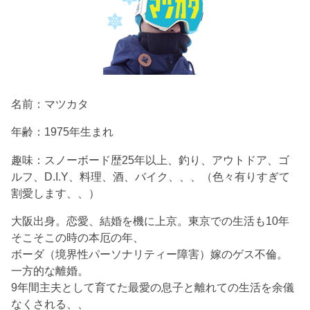
名前：マツカタ
年齢：1975年生まれ
趣味：スノーボード歴25年以上、釣り、アウトドア、ゴ
ルフ、D.I.Y、料理、酒、バイク、、、（色々有りすぎて
割愛します、、）
大阪出身。恋愛、結婚を機に上京。東京での生活も10年
そこそこの時の本厄の年、
ボーダ（境界性パーソナリティー障害）嫁のゲス不倫。
一方的な離婚。
9年間主夫として育てた最愛の息子と離れての生活を余儀
なくされる、、