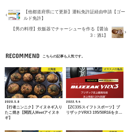
【他都道府県にて更新】運転免許証経由申請【ゴー
ルド免許】
【男の料理】炊飯器でチャーシューを作る【醤油
3：酒1】
RECOMMEND
こちらの記事も人気です。
北海道
オススメの逸品
2020.5.8
2022.9.4
【行者ニンニク】アイヌネギ入り
【ZC33Sスイフトスポーツ】ブ
たこ焼き【関西人Meetアイヌネ
リザックVRX3 195/50R16をタ…
ギ】