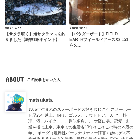
2020.4.17
2020.12.16
【サクラ咲く】海サクラマスを釣
【パウダーボード】FIELD
りました【島牧1級ポイント】
EARTHフィールドアースX2 151
を久…
ABOUT
この記事をかいた人
matsukata
1975年生まれのスノーボード大好きおじさん スノーボー
ド歴25年以上、釣り、ゴルフ、アウトドア、D.I.Y、料
理、酒、バイク、、、趣味多数、、 大阪出身。恋愛、結
婚を機に上京。東京での生活も10年そこそこの時の本厄の
年、 ボーダ（境界性パーソナリティー障害）嫁のゲス不
倫が原因での一方的離婚。最愛の息子と離れての生活を余