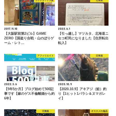
コッテコッテ大阪
北海道
2017.11.10
2022.6.1
【大阪駅前第2ビル】GAME
【引っ越し】マツカタ、北海道ニ
ZERO【国盗り合戦・山のぼりゲ
セコ町民になりました【住所転出
ーム・レト…
転入】
アフィリエイト
北海道
2022.5.6
2020.10.9
【5年5か月】ブログ始めて500記
【2020.10.9】アキアジ（鮭）釣
事です【嫁のゲス不倫離婚から約
り【1ヒット1バラシ＆ヌマガレ
6年】
イ】
北海道
オススメの逸品