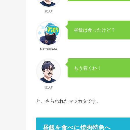
友人T
昼飯は食ったけど？
MATSUKATA
もう着くわ！
友人T
と、さらわれたマツカタです。
昼飯を食べに焼肉特急へ