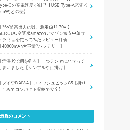
Type-Cの充電速度が劇早【USB Type-A充電器
(2.5W)との差】
【36V超高出力は嘘、測定値11.70V 】
GEROUO空調服amazonアマゾン激安中華サ
クラ商品を使ってみたレビュー評価
【40800mAh大容量?バッテリー】
【活海老で鯛を釣る】一つテンヤにハマって
しまいました【シンプルな仕掛け】
【ダイワDAIWA】フィッシュピック85【折り
たたみでコンパクト収納で安全】
最近のコメント