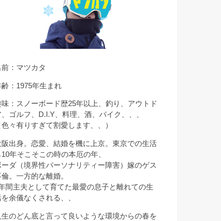
名前：マツカタ
年齢：1975年生まれ
趣味：スノーボード歴25年以上、釣り、アウトド
ア、ゴルフ、D.I.Y、料理、酒、バイク、、、
（色々有りすぎて割愛します、、）
大阪出身。恋愛、結婚を機に上京。東京での生活
も10年そこそこの時の本厄の年、
ボーダ（境界性パーソナリティー障害）嫁のゲス
不倫。一方的な離婚。
9年間主夫として育てた最愛の息子と離れての生
活を余儀なくされる、、
人生のどん底と言って良いような環境からの春を