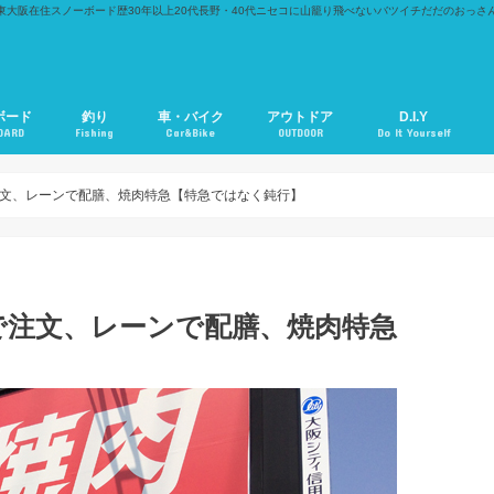
東大阪在住スノーボード歴30年以上20代長野・40代ニセコに山籠り飛べないバツイチだだのおっさ
ボード
釣り
車・バイク
アウトドア
D.I.Y
OARD
Fishing
Car&Bike
OUTDOOR
Do It Yourself
文、レーンで配膳、焼肉特急【特急ではなく鈍行】
で注文、レーンで配膳、焼肉特急