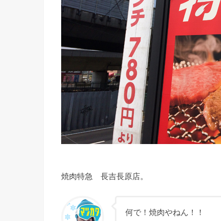
焼肉特急 長吉長原店。
何で！焼肉やねん！！