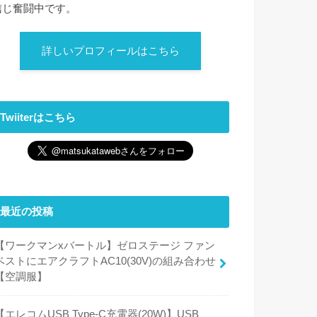
信じ奮闘中です。
詳しいプロフィールはこちら
Twiiterはこちら
最近の投稿
【ワークマンxバートル】ゼロステージ ファン
ベストにエアクラフトAC10(30V)の組み合わせ
【空調服】
【エレコムUSB Type-C充電器(20W)】USB