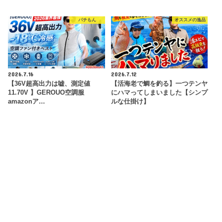
パチもん
オススメの逸品
2026.7.16
2026.7.12
【36V超高出力は嘘、測定値
【活海老で鯛を釣る】一つテンヤ
11.70V 】GEROUO空調服
にハマってしまいました【シンプ
amazonア…
ルな仕掛け】