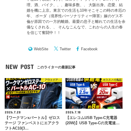
理、酒、バイク、、、趣味多数、、 大阪出身。恋愛、結
婚を機に上京。東京での生活も10年そこそこの時の本厄の
年、 ボーダ（境界性パーソナリティー障害）嫁のゲス不
倫が原因での一方的離婚。最愛の息子と離れての生活を余
儀なくされる、、 そんなこんなで、これからの人生の春
を信じて奮闘中！！
WebSite
Twitter
Facebook
NEW POST
このライターの最新記事
アウトドア
オススメの逸品
2026.7.28
2026.7.18
【ワークマンxバートル】ゼロス
【エレコムUSB Type-C充電器
テージ ファンベストにエアクラ
(20W)】USB Type-Cの充電速…
フトAC10(3…