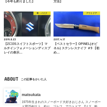
【今年も釣りました】
方法】
車・バイク
アウトドア
2019.8.23
2017.4.17
【ZC33Sスイフトスポーツ】マ
【ベストセラー】OPINEL(オピ
ルチインフォメーションディスプ
ネル) ステンレスナイフ ＃9 【初
レイの表示…
め…
ABOUT
この記事をかいた人
matsukata
1975年生まれのスノーボード大好きおじさん スノーボー
ド歴25年以上、釣り、ゴルフ、アウトドア、D.I.Y、料