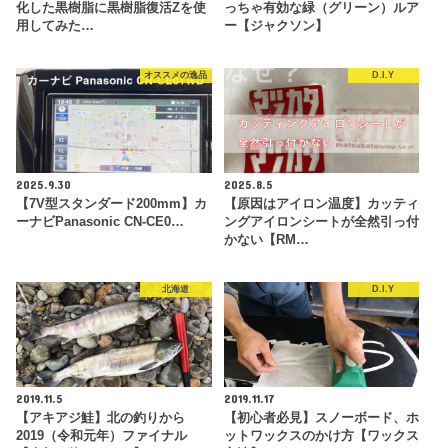
化した黒樹脂に黒樹脂復活Zを使
っちゃ有効な緑（グリーン）ルア
用してみた…
ー【ジャクソン】
オススメの逸品
D.I.Y
2025.9.30
2025.8.5
【7V型スタンダード200mm】カ
【原因はアイロン温度】カッティ
ーナビPanasonic CN-CE0…
ングアイロンシートが全然引っ付
かない【RM…
北海道
D.I.Y
2019.11.5
2019.11.17
【アキアジ鮭】北の釣りから
【初心者必見】スノーボード、ホ
2019（令和元年）ファイナル
ットワックスのかけ方【ワックス