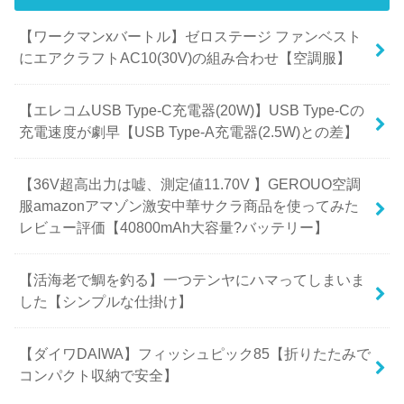
【ワークマンxバートル】ゼロステージ ファンベスト
にエアクラフトAC10(30V)の組み合わせ【空調服】
【エレコムUSB Type-C充電器(20W)】USB Type-Cの
充電速度が劇早【USB Type-A充電器(2.5W)との差】
【36V超高出力は嘘、測定値11.70V 】GEROUO空調
服amazonアマゾン激安中華サクラ商品を使ってみた
レビュー評価【40800mAh大容量?バッテリー】
【活海老で鯛を釣る】一つテンヤにハマってしまいま
した【シンプルな仕掛け】
【ダイワDAIWA】フィッシュピック85【折りたたみで
コンパクト収納で安全】