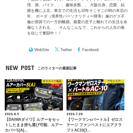
理、酒、バイク、、、趣味多数、、 大阪出身。恋愛、結
婚を機に上京。東京での生活も10年そこそこの時の本厄の
年、 ボーダ（境界性パーソナリティー障害）嫁のゲス不
倫が原因での一方的離婚。最愛の息子と離れての生活を余
儀なくされる、、 そんなこんなで、これからの人生の春
を信じて奮闘中！！
WebSite
Twitter
Facebook
NEW POST
このライターの最新記事
オススメの逸品
アウトドア
2026.8.9
2026.7.28
【DAIWAダイワ】ルアーをセッ
【ワークマンxバートル】ゼロス
トしたまま持ち運び可能、ルアー
テージ ファンベストにエアクラ
カバーS(A)…
フトAC10(3…