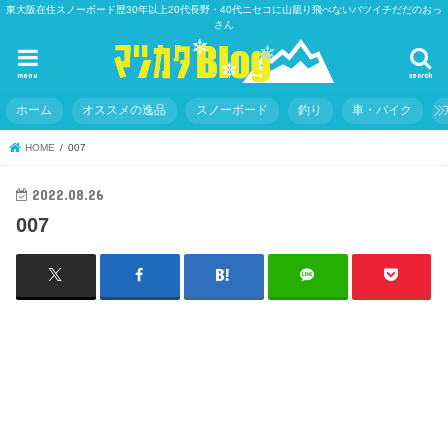
東大阪在住スノーボード歴30年以上20代長野・40代ニセコに山籠り飛べないバツイチだだのおっ
さん
menu
search
ホーム
オススメの逸品
スノーボード
釣り
車・バイク
HOME
007
2022.08.26
007