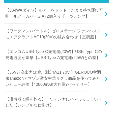
【DAIWAダイワ】ルアーをセットしたまま持ち運び可
能、ルアーカバーS(A) 2個入り【一つテンヤ】
【ワークマンxバートル】ゼロステージ ファンベスト
にエアクラフトAC10(30V)の組み合わせ【空調服】
【エレコムUSB Type-C充電器(20W)】USB Type-Cの
充電速度が劇早【USB Type-A充電器(2.5W)との差】
【36V超高出力は嘘、測定値11.70V 】GEROUO空調
服amazonアマゾン激安中華サクラ商品を使ってみた
レビュー評価【40800mAh大容量?バッテリー】
【活海老で鯛を釣る】一つテンヤにハマってしまいま
した【シンプルな仕掛け】