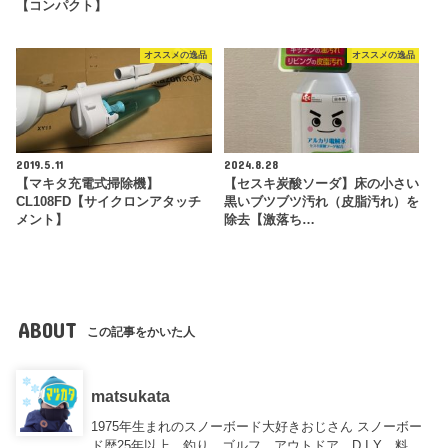
【コンパクト】
オススメの逸品
オススメの逸品
2019.5.11
2024.8.28
【マキタ充電式掃除機】
【セスキ炭酸ソーダ】床の小さい
CL108FD【サイクロンアタッチ
黒いブツブツ汚れ（皮脂汚れ）を
メント】
除去【激落ち…
ABOUT
この記事をかいた人
matsukata
1975年生まれのスノーボード大好きおじさん スノーボー
ド歴25年以上、釣り、ゴルフ、アウトドア、D.I.Y、料