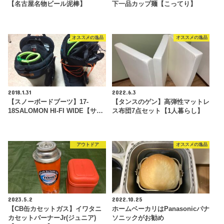
【名古屋名物ビール泥棒】
下一品カップ麺【こってり】
オススメの逸品
オススメの逸品
2018.1.31
2022.6.3
【スノーボードブーツ】17-
【タンスのゲン】高弾性マットレ
18SALOMON HI-FI WIDE【サ…
ス布団7点セット【1人暮らし】
アウトドア
オススメの逸品
2023.5.2
2022.10.25
【CB缶カセットガス】イワタニ
ホームベーカリはPanasonicパナ
カセットバーナーJr(ジュニア)
ソニックがお勧め