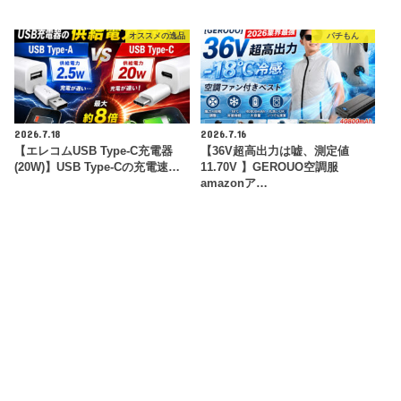
オススメの逸品
パチもん
2026.7.18
2026.7.16
【エレコムUSB Type-C充電器
【36V超高出力は嘘、測定値
(20W)】USB Type-Cの充電速…
11.70V 】GEROUO空調服
amazonア…