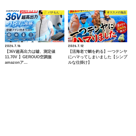
パチもん
オススメの逸品
2026.7.16
2026.7.12
【36V超高出力は嘘、測定値
【活海老で鯛を釣る】一つテンヤ
11.70V 】GEROUO空調服
にハマってしまいました【シンプ
amazonア…
ルな仕掛け】