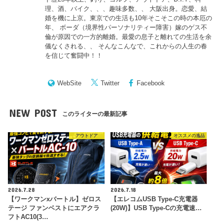
理、酒、バイク、、、趣味多数、、 大阪出身。恋愛、結
婚を機に上京。東京での生活も10年そこそこの時の本厄の
年、 ボーダ（境界性パーソナリティー障害）嫁のゲス不
倫が原因での一方的離婚。最愛の息子と離れての生活を余
儀なくされる、、 そんなこんなで、これからの人生の春
を信じて奮闘中！！
WebSite
Twitter
Facebook
NEW POST
このライターの最新記事
アウトドア
オススメの逸品
2026.7.28
2026.7.18
【ワークマンxバートル】ゼロス
【エレコムUSB Type-C充電器
テージ ファンベストにエアクラ
(20W)】USB Type-Cの充電速…
フトAC10(3…