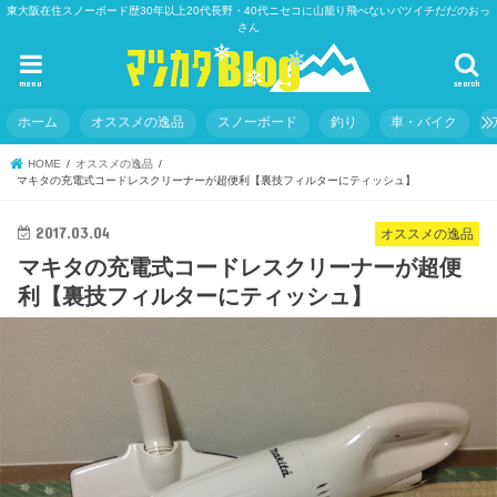
東大阪在住スノーボード歴30年以上20代長野・40代ニセコに山籠り飛べないバツイチだだのおっ
さん
menu
search
ホーム
オススメの逸品
スノーボード
釣り
車・バイク
HOME
オススメの逸品
マキタの充電式コードレスクリーナーが超便利【裏技フィルターにティッシュ】
2017.03.04
オススメの逸品
マキタの充電式コードレスクリーナーが超便
利【裏技フィルターにティッシュ】