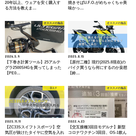
20年以上、ウェアを安く購入す
焼きそばU.F.O.がめちゃくちゃ美
る方法を教えま…
味かっ…
オススメの逸品
オススメの逸品
2026.5.9
2025.8.15
【下巻き計算ツール】25アルテ
【原付二種】現行(2025.8現在)の
グラ2500SHGを買ってしまった
バイク買うなら何にするのか妄想
【PE0…
【鈴…
D.I.Y
オススメの逸品
2025.11.11
2022.4.23
【ZC33Sスイフトスポーツ】空
【交互接種3回目モデルナ】新型
気圧が抜けたタイヤに空気を入れ
コロナワクチン3回目、OS-1飲ん