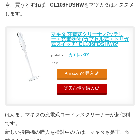
今、買うとすれば、
CL106FDSHW
をマツカタはオススメ
します。
マキタ 充電式クリーナ バッテリ
ー・充電器付 (カプセル式・トリガ
式スイッチ) CL106FDSHW
カエレバ
posted with
マキタ
Amazonで購入
楽天市場で購入
ほんま、マキタの充電式コードレスクリーナーが超便利
です。
新しい掃除機の購入を検討中の方は、マキタも是非、候