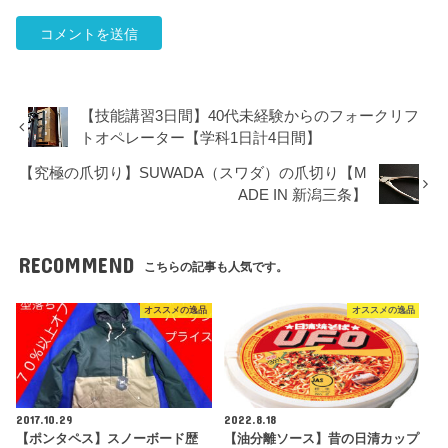
【技能講習3日間】40代未経験からのフォークリフ
トオペレーター【学科1日計4日間】
【究極の爪切り】SUWADA（スワダ）の爪切り【M
ADE IN 新潟三条】
RECOMMEND
こちらの記事も人気です。
オススメの逸品
オススメの逸品
2017.10.29
2022.8.18
【ポンタペス】スノーボード歴
【油分離ソース】昔の日清カップ