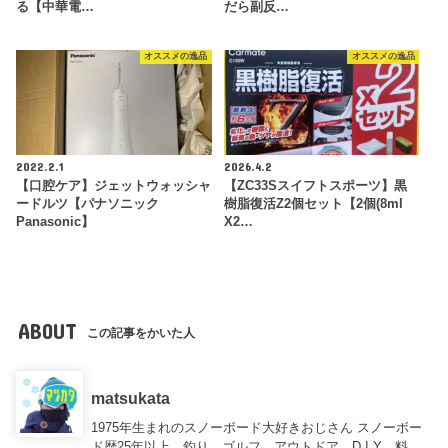
る【中華電…
だら副反…
オススメの逸品
オススメの逸品
2022.2.1
2026.4.2
【口腔ケア】ジェットウォッシャ
【ZC33Sスイフトスポーツ】黒
ードルツ【パナソニック
樹脂復活Z2個セット【2個(8ml
Panasonic】
X2…
ABOUT
この記事をかいた人
matsukata
1975年生まれのスノーボード大好きおじさん スノーボー
ド歴25年以上、釣り、ゴルフ、アウトドア、D.I.Y、料