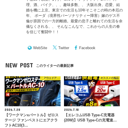
理、酒、バイク、、、趣味多数、、 大阪出身。恋愛、結
婚を機に上京。東京での生活も10年そこそこの時の本厄の
年、 ボーダ（境界性パーソナリティー障害）嫁のゲス不
倫が原因での一方的離婚。最愛の息子と離れての生活を余
儀なくされる、、 そんなこんなで、これからの人生の春
を信じて奮闘中！！
WebSite
Twitter
Facebook
NEW POST
このライターの最新記事
アウトドア
オススメの逸品
2026.7.28
2026.7.18
【ワークマンxバートル】ゼロス
【エレコムUSB Type-C充電器
テージ ファンベストにエアクラ
(20W)】USB Type-Cの充電速…
フトAC10(3…