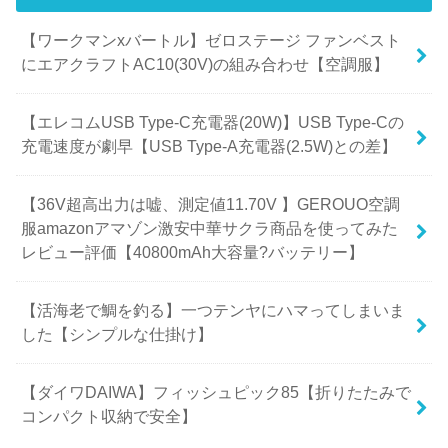
【ワークマンxバートル】ゼロステージ ファンベスト
にエアクラフトAC10(30V)の組み合わせ【空調服】
【エレコムUSB Type-C充電器(20W)】USB Type-Cの
充電速度が劇早【USB Type-A充電器(2.5W)との差】
【36V超高出力は嘘、測定値11.70V 】GEROUO空調
服amazonアマゾン激安中華サクラ商品を使ってみた
レビュー評価【40800mAh大容量?バッテリー】
【活海老で鯛を釣る】一つテンヤにハマってしまいま
した【シンプルな仕掛け】
【ダイワDAIWA】フィッシュピック85【折りたたみで
コンパクト収納で安全】