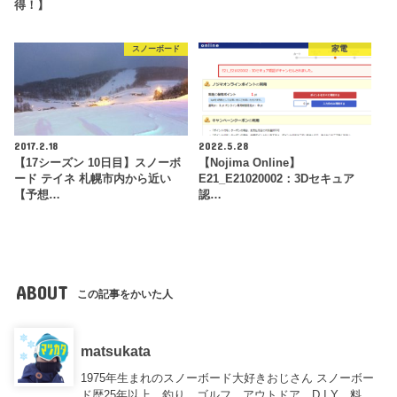
得！】
スノーボード
家電
2017.2.18
2022.5.28
【17シーズン 10日目】スノーボ
【Nojima Online】
ード テイネ 札幌市内から近い
E21_E21020002：3Dセキュア
【予想…
認…
ABOUT
この記事をかいた人
matsukata
1975年生まれのスノーボード大好きおじさん スノーボー
ド歴25年以上、釣り、ゴルフ、アウトドア、D.I.Y、料