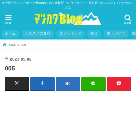
東大阪在住スノーボード歴30年以上20代長野・40代ニセコに山籠り飛べないバツイチだだのおっ
さん
menu
search
ホーム
オススメの逸品
スノーボード
釣り
車・バイク
HOME
005
2023.05.08
005