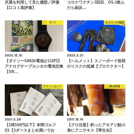
沢屋を利用して見た感想／評価
コロナワクチン3回目、OS-1飲ん
【口コミ高評価】
だら副反…
D.I.Y
オススメの逸品
2025.12.12
2022.2.21
【ダイソーSR626電池@110円】
【ヘルメット】スノーボード怪我
アナログチープカシオの電池交換
のリスクの低減【プロテクター】
【SR…
アフィリエイト
男の料理
2021.5.28
2017.10.14
【1球100円以下】本間ゴルフ
【グロ注意】釣ったアキアジ鮭の
D1【3ダースまとめ買いでお
身にアニサキス【寄生虫】