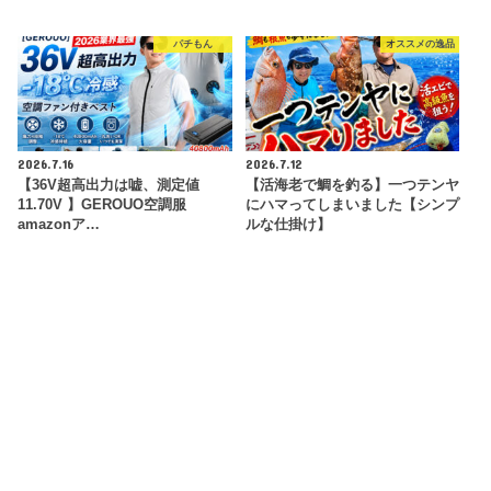
パチもん
オススメの逸品
2026.7.16
2026.7.12
【36V超高出力は嘘、測定値
【活海老で鯛を釣る】一つテンヤ
11.70V 】GEROUO空調服
にハマってしまいました【シンプ
amazonア…
ルな仕掛け】