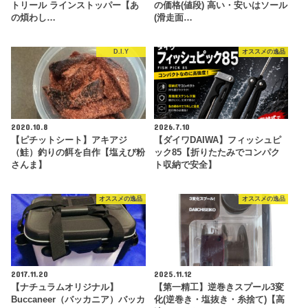
トリール ラインストッパー【あ
の価格(値段) 高い・安いはソール
の煩わし…
(滑走面…
D.I.Y
オススメの逸品
2020.10.8
2026.7.10
【ピチットシート】アキアジ
【ダイワDAIWA】フィッシュピ
（鮭）釣りの餌を自作【塩えび粉
ック85【折りたたみでコンパク
さんま】
ト収納で安全】
オススメの逸品
オススメの逸品
2017.11.20
2025.11.12
【ナチュラムオリジナル】
【第一精工】逆巻きスプール3変
Buccaneer（バッカニア）バッカ
化(逆巻き・塩抜き・糸捨て)【高