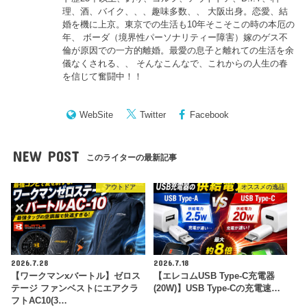
理、酒、バイク、、、趣味多数、、 大阪出身。恋愛、結
婚を機に上京。東京での生活も10年そこそこの時の本厄の
年、 ボーダ（境界性パーソナリティー障害）嫁のゲス不
倫が原因での一方的離婚。最愛の息子と離れての生活を余
儀なくされる、、 そんなこんなで、これからの人生の春
を信じて奮闘中！！
WebSite
Twitter
Facebook
NEW POST
このライターの最新記事
アウトドア
オススメの逸品
2026.7.28
2026.7.18
【ワークマンxバートル】ゼロス
【エレコムUSB Type-C充電器
テージ ファンベストにエアクラ
(20W)】USB Type-Cの充電速…
フトAC10(3…