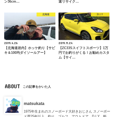
ン36cm…
速リサイク…
北海道
D.I.Y
2019.4.26
2019.11.24
【北海道岩内】ホッケ釣り【サビ
【ZC33Sスイフトスポーツ】1万
キ＆100均ダイソールアー】
円でお釣りがくる！お勧めカスタ
ム【サイ…
ABOUT
この記事をかいた人
matsukata
1975年生まれのスノーボード大好きおじさん スノーボー
ド歴25年以上、釣り、ゴルフ、アウトドア、D.I.Y、料