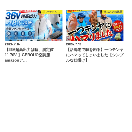
パチもん
オススメの逸品
2026.7.16
2026.7.12
【36V超高出力は嘘、測定値
【活海老で鯛を釣る】一つテンヤ
11.70V 】GEROUO空調服
にハマってしまいました【シンプ
amazonア…
ルな仕掛け】