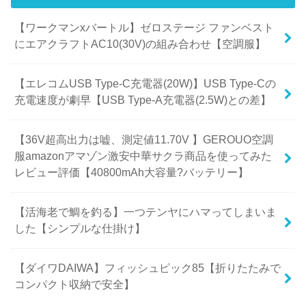
【ワークマンxバートル】ゼロステージ ファンベスト
にエアクラフトAC10(30V)の組み合わせ【空調服】
【エレコムUSB Type-C充電器(20W)】USB Type-Cの
充電速度が劇早【USB Type-A充電器(2.5W)との差】
【36V超高出力は嘘、測定値11.70V 】GEROUO空調
服amazonアマゾン激安中華サクラ商品を使ってみた
レビュー評価【40800mAh大容量?バッテリー】
【活海老で鯛を釣る】一つテンヤにハマってしまいま
した【シンプルな仕掛け】
【ダイワDAIWA】フィッシュピック85【折りたたみで
コンパクト収納で安全】