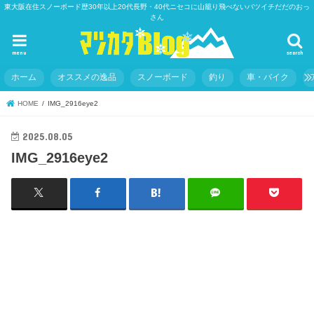
東大阪在住スノーボード歴30年以上20代長野・40代ニセコに山籠り飛べないバツイチだだのおっ
さん
menu
search
ホーム
オススメの逸品
スノーボード
釣り
車・バイク
HOME
IMG_2916eye2
2025.08.05
IMG_2916eye2