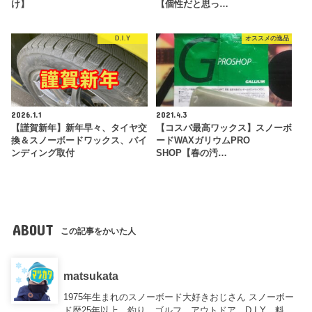
け】
【個性だと思っ…
D.I.Y
オススメの逸品
2026.1.1
2021.4.3
【謹賀新年】新年早々、タイヤ交
【コスパ最高ワックス】スノーボ
換＆スノーボードワックス、バイ
ードWAXガリウムPRO
ンディング取付
SHOP【春の汚…
ABOUT
この記事をかいた人
matsukata
1975年生まれのスノーボード大好きおじさん スノーボー
ド歴25年以上、釣り、ゴルフ、アウトドア、D.I.Y、料