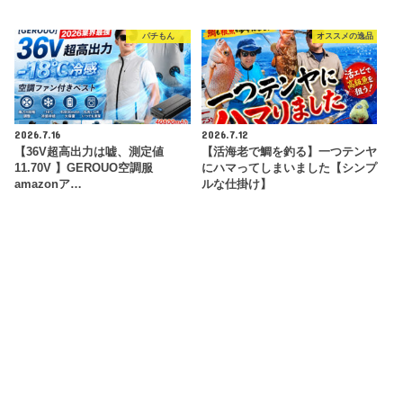
パチもん
オススメの逸品
2026.7.16
2026.7.12
【36V超高出力は嘘、測定値
【活海老で鯛を釣る】一つテンヤ
11.70V 】GEROUO空調服
にハマってしまいました【シンプ
amazonア…
ルな仕掛け】