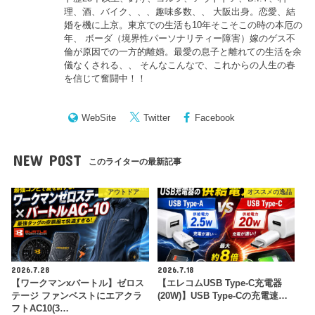
理、酒、バイク、、、趣味多数、、 大阪出身。恋愛、結
婚を機に上京。東京での生活も10年そこそこの時の本厄の
年、 ボーダ（境界性パーソナリティー障害）嫁のゲス不
倫が原因での一方的離婚。最愛の息子と離れての生活を余
儀なくされる、、 そんなこんなで、これからの人生の春
を信じて奮闘中！！
WebSite
Twitter
Facebook
NEW POST
このライターの最新記事
アウトドア
オススメの逸品
2026.7.28
2026.7.18
【ワークマンxバートル】ゼロス
【エレコムUSB Type-C充電器
テージ ファンベストにエアクラ
(20W)】USB Type-Cの充電速…
フトAC10(3…