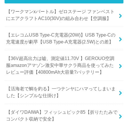
【ワークマンxバートル】ゼロステージ ファンベスト
にエアクラフトAC10(30V)の組み合わせ【空調服】
【エレコムUSB Type-C充電器(20W)】USB Type-Cの
充電速度が劇早【USB Type-A充電器(2.5W)との差】
【36V超高出力は嘘、測定値11.70V 】GEROUO空調
服amazonアマゾン激安中華サクラ商品を使ってみた
レビュー評価【40800mAh大容量?バッテリー】
【活海老で鯛を釣る】一つテンヤにハマってしまいま
した【シンプルな仕掛け】
【ダイワDAIWA】フィッシュピック85【折りたたみで
コンパクト収納で安全】