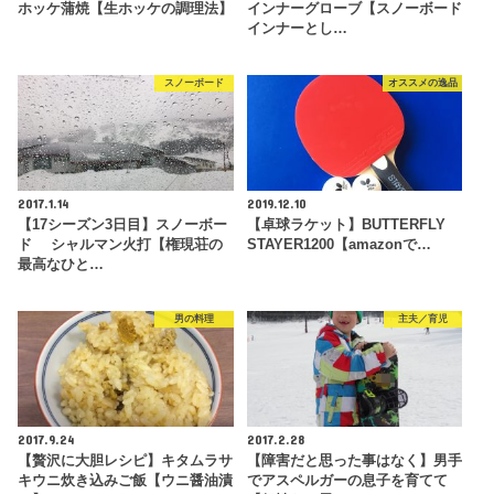
ホッケ蒲焼【生ホッケの調理法】
インナーグローブ【スノーボード
インナーとし…
スノーボード
オススメの逸品
2017.1.14
2019.12.10
【17シーズン3日目】スノーボー
【卓球ラケット】BUTTERFLY
ド シャルマン火打【権現荘の
STAYER1200【amazonで…
最高なひと…
男の料理
主夫／育児
2017.9.24
2017.2.28
【贅沢に大胆レシピ】キタムラサ
【障害だと思った事はなく】男手
キウニ炊き込みご飯【ウニ醤油漬
でアスペルガーの息子を育てて