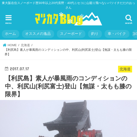
東大阪在住スノーボード歴30年以上20代長野・40代ニセコに山籠り飛べないバツイチだだのおっ
さん
menu
search
ホーム
オススメの逸品
スノーボード
釣り
車・バイク
HOME
北海道
【利尻島】素人が暴風雨のコンディションの中、利尻山(利尻富士)登山【無謀・太もも膝の限
界】
2017.07.17
北海道
【利尻島】素人が暴風雨のコンディションの
中、利尻山(利尻富士)登山【無謀・太もも膝の
限界】