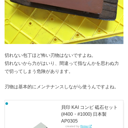
切れない包丁ほど怖い刃物はないですよね。
切れないから力がはいり、間違って指なんかを思わぬ力
で切ってしまう危険があります。
刃物は基本的にメンテナンスしながら使うんですよね。
貝印 KAI コンビ 砥石セット
(#400・#1000) 日本製
AP0305
created by
Rinker