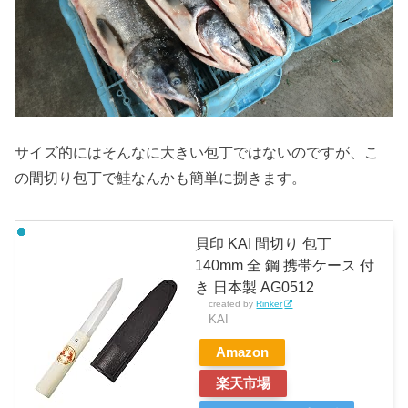
サイズ的にはそんなに大きい包丁ではないのですが、こ
の間切り包丁で鮭なんかも簡単に捌きます。
貝印 KAI 間切り 包丁
140mm 全 鋼 携帯ケース 付
き 日本製 AG0512
created by
Rinker
KAI
Amazon
楽天市場