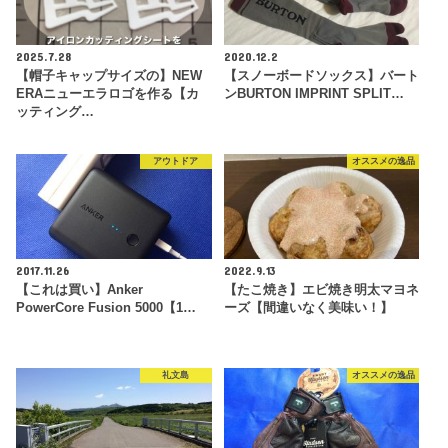
2025.7.28
2020.12.2
【帽子キャップサイズの】NEW
【スノーボードソックス】バート
ERAニューエラロゴを作る【カ
ンBURTON IMPRINT SPLIT…
ッティング…
アウトドア
オススメの逸品
2017.11.26
2022.9.13
【これは買い】Anker
【たこ焼き】エビ焼き明太マヨネ
PowerCore Fusion 5000【1…
ーズ【間違いなく美味い！】
礼文島
オススメの逸品