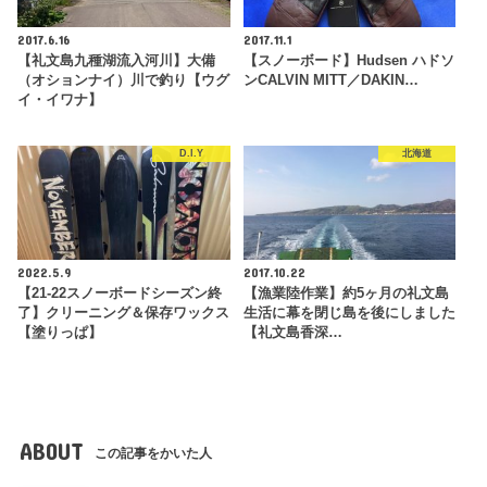
2017.6.16
2017.11.1
【礼文島九種湖流入河川】大備
【スノーボード】Hudsen ハドソ
（オションナイ）川で釣り【ウグ
ンCALVIN MITT／DAKIN…
イ・イワナ】
D.I.Y
北海道
2022.5.9
2017.10.22
【21-22スノーボードシーズン終
【漁業陸作業】約5ヶ月の礼文島
了】クリーニング＆保存ワックス
生活に幕を閉じ島を後にしました
【塗りっぱ】
【礼文島香深…
ABOUT
この記事をかいた人