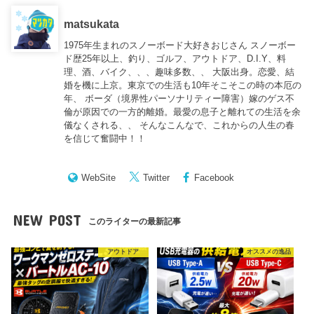
matsukata
1975年生まれのスノーボード大好きおじさん スノーボー
ド歴25年以上、釣り、ゴルフ、アウトドア、D.I.Y、料
理、酒、バイク、、、趣味多数、、 大阪出身。恋愛、結
婚を機に上京。東京での生活も10年そこそこの時の本厄の
年、 ボーダ（境界性パーソナリティー障害）嫁のゲス不
倫が原因での一方的離婚。最愛の息子と離れての生活を余
儀なくされる、、 そんなこんなで、これからの人生の春
を信じて奮闘中！！
WebSite
Twitter
Facebook
NEW POST
このライターの最新記事
アウトドア
オススメの逸品