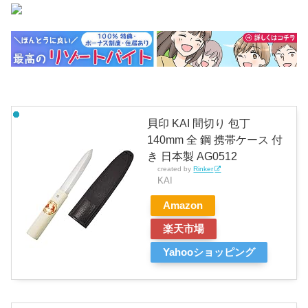
貝印 KAI 間切り 包丁
140mm 全 鋼 携帯ケース 付
き 日本製 AG0512
created by
Rinker
KAI
Amazon
楽天市場
Yahooショッピング