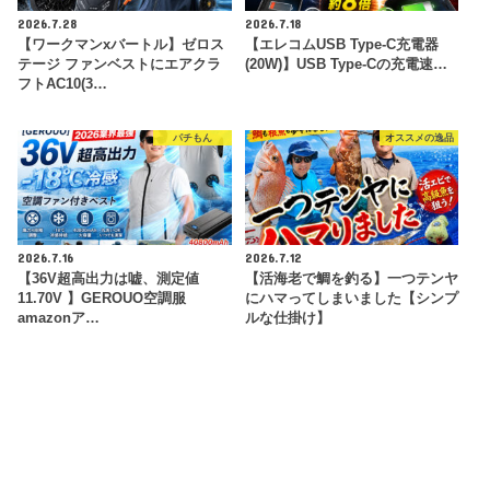
2026.7.28
2026.7.18
【ワークマンxバートル】ゼロス
【エレコムUSB Type-C充電器
テージ ファンベストにエアクラ
(20W)】USB Type-Cの充電速…
フトAC10(3…
パチもん
オススメの逸品
2026.7.16
2026.7.12
【36V超高出力は嘘、測定値
【活海老で鯛を釣る】一つテンヤ
11.70V 】GEROUO空調服
にハマってしまいました【シンプ
amazonア…
ルな仕掛け】