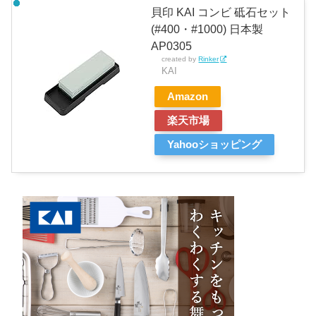
貝印 KAI コンビ 砥石セット
(#400・#1000) 日本製
AP0305
created by
Rinker
KAI
Amazon
楽天市場
Yahooショッピング