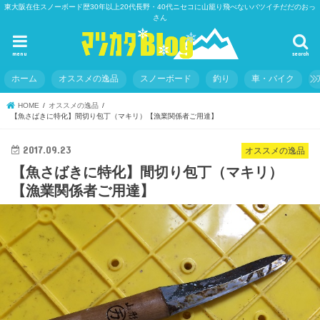
東大阪在住スノーボード歴30年以上20代長野・40代ニセコに山籠り飛べないバツイチだだのおっ
さん
menu
search
ホーム
オススメの逸品
スノーボード
釣り
車・バイク
HOME
オススメの逸品
【魚さばきに特化】間切り包丁（マキリ）【漁業関係者ご用達】
2017.09.23
オススメの逸品
【魚さばきに特化】間切り包丁（マキリ）
【漁業関係者ご用達】