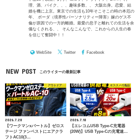
理、酒、バイク、、、趣味多数、、 大阪出身。恋愛、結
婚を機に上京。東京での生活も10年そこそこの時の本厄の
年、 ボーダ（境界性パーソナリティー障害）嫁のゲス不
倫が原因での一方的離婚。最愛の息子と離れての生活を余
儀なくされる、、 そんなこんなで、これからの人生の春
を信じて奮闘中！！
WebSite
Twitter
Facebook
NEW POST
このライターの最新記事
アウトドア
オススメの逸品
2026.7.28
2026.7.18
【ワークマンxバートル】ゼロス
【エレコムUSB Type-C充電器
テージ ファンベストにエアクラ
(20W)】USB Type-Cの充電速…
フトAC10(3…