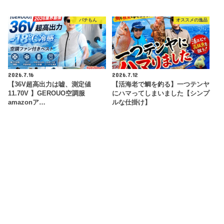
パチもん
オススメの逸品
2026.7.16
2026.7.12
【36V超高出力は嘘、測定値
【活海老で鯛を釣る】一つテンヤ
11.70V 】GEROUO空調服
にハマってしまいました【シンプ
amazonア…
ルな仕掛け】