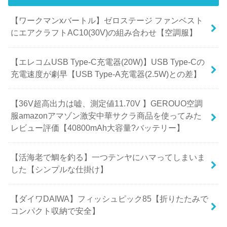
【ワークマンxバートル】ゼロステージ ファンベスト
にエアクラフトAC10(30V)の組み合わせ【空調服】
【エレコムUSB Type-C充電器(20W)】USB Type-Cの
充電速度が劇早【USB Type-A充電器(2.5W)との差】
【36V超高出力は嘘、測定値11.70V 】GEROUO空調
服amazonアマゾン激安中華サクラ商品を使ってみた
レビュー評価【40800mAh大容量?バッテリー】
【活海老で鯛を釣る】一つテンヤにハマってしまいま
した【シンプルな仕掛け】
【ダイワDAIWA】フィッシュピック85【折りたたみで
コンパクト収納で安全】