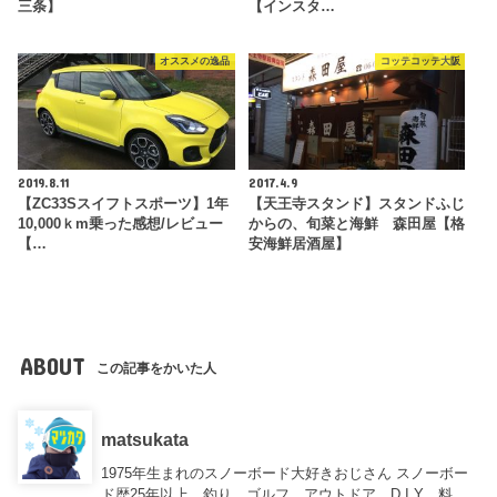
三条】
【インスタ…
オススメの逸品
コッテコッテ大阪
2019.8.11
2017.4.9
【ZC33Sスイフトスポーツ】1年
【天王寺スタンド】スタンドふじ
10,000ｋm乗った感想/レビュー
からの、旬菜と海鮮 森田屋【格
【…
安海鮮居酒屋】
ABOUT
この記事をかいた人
matsukata
1975年生まれのスノーボード大好きおじさん スノーボー
ド歴25年以上、釣り、ゴルフ、アウトドア、D.I.Y、料