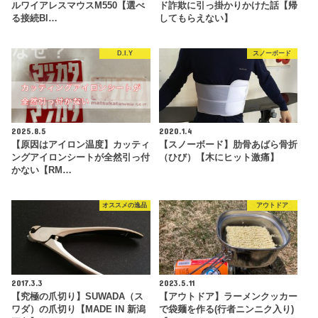
ルワイアレスマウスM550【選べ
ド詐欺に引っ掛かりかけた話【帰
る接続Bl…
してもらえない】
D.I.Y
スノーボード
2025.8.5
2020.1.4
【原因はアイロン温度】カッティ
【スノーボード】肋骨あばら骨折
ングアイロンシートが全然引っ付
（ひび）【木にヒット激痛】
かない【RM…
オススメの逸品
アウトドア
2017.3.3
2023.5.11
【究極の爪切り】SUWADA（ス
【アウトドア】ラーメンクッカー
ワダ）の爪切り【MADE IN 新潟
で袋麺を作る(行者ニンニク入り)