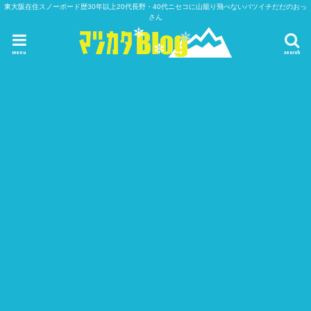
東大阪在住スノーボード歴30年以上20代長野・40代ニセコに山籠り飛べないバツイチだだのおっ
さん
menu
search