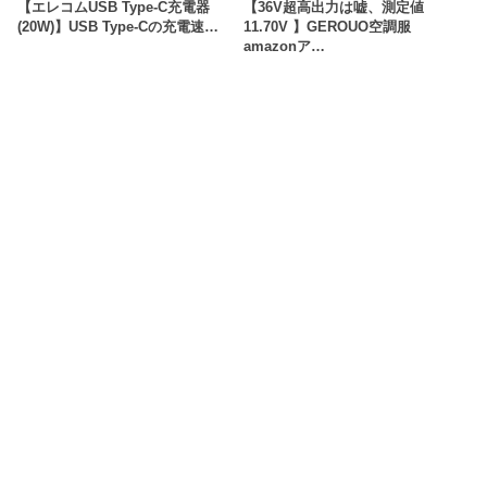
【エレコムUSB Type-C充電器
【36V超高出力は嘘、測定値
(20W)】USB Type-Cの充電速…
11.70V 】GEROUO空調服
amazonア…