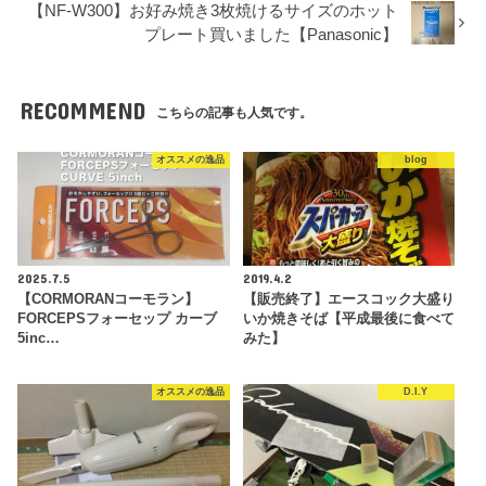
【NF-W300】お好み焼き3枚焼けるサイズのホット
プレート買いました【Panasonic】
RECOMMEND
こちらの記事も人気です。
オススメの逸品
blog
2025.7.5
2019.4.2
【CORMORANコーモラン】
【販売終了】エースコック大盛り
FORCEPSフォーセップ カーブ
いか焼きそば【平成最後に食べて
5inc…
みた】
オススメの逸品
D.I.Y