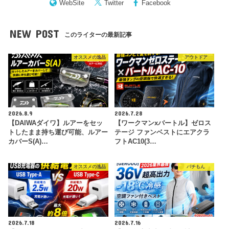
WebSite
Twitter
Facebook
NEW POST
このライターの最新記事
オススメの逸品
アウトドア
2026.8.9
2026.7.28
【DAIWAダイワ】ルアーをセッ
【ワークマンxバートル】ゼロス
トしたまま持ち運び可能、ルアー
テージ ファンベストにエアクラ
カバーS(A)…
フトAC10(3…
オススメの逸品
パチもん
2026.7.18
2026.7.16