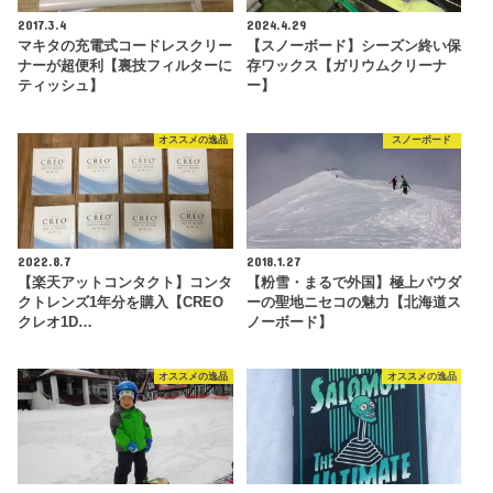
2017.3.4
2024.4.29
マキタの充電式コードレスクリー
【スノーボード】シーズン終い保
ナーが超便利【裏技フィルターに
存ワックス【ガリウムクリーナ
ティッシュ】
ー】
オススメの逸品
スノーボード
2022.8.7
2018.1.27
【楽天アットコンタクト】コンタ
【粉雪・まるで外国】極上パウダ
クトレンズ1年分を購入【CREO
ーの聖地ニセコの魅力【北海道ス
クレオ1D…
ノーボード】
オススメの逸品
オススメの逸品