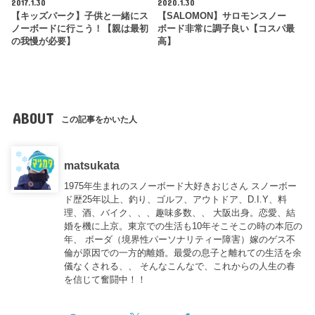
2017.1.30
2020.1.30
【キッズパーク】子供と一緒にス
【SALOMON】サロモンスノー
ノーボードに行こう！【親は最初
ボード非常に調子良い【コスパ最
の我慢が必要】
高】
ABOUT
この記事をかいた人
matsukata
1975年生まれのスノーボード大好きおじさん スノーボー
ド歴25年以上、釣り、ゴルフ、アウトドア、D.I.Y、料
理、酒、バイク、、、趣味多数、、 大阪出身。恋愛、結
婚を機に上京。東京での生活も10年そこそこの時の本厄の
年、 ボーダ（境界性パーソナリティー障害）嫁のゲス不
倫が原因での一方的離婚。最愛の息子と離れての生活を余
儀なくされる、、 そんなこんなで、これからの人生の春
を信じて奮闘中！！