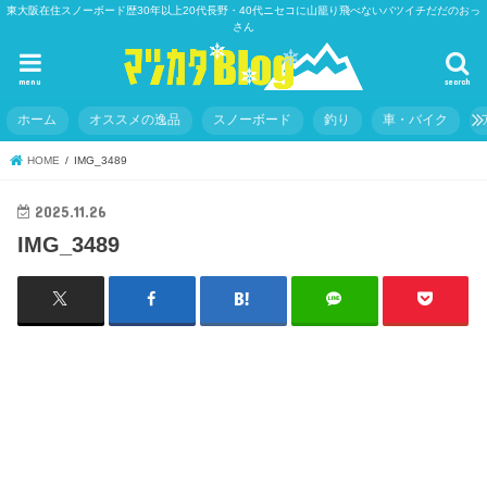
東大阪在住スノーボード歴30年以上20代長野・40代ニセコに山籠り飛べないバツイチだだのおっ
さん
menu
search
ホーム
オススメの逸品
スノーボード
釣り
車・バイク
HOME
IMG_3489
2025.11.26
IMG_3489