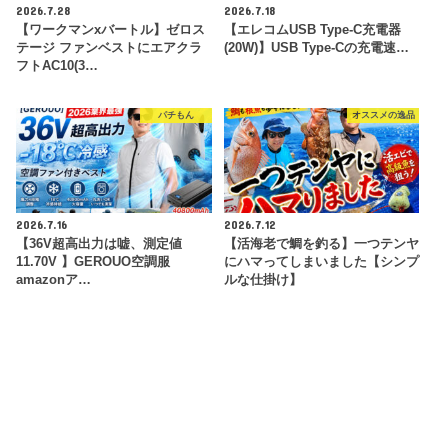
2026.7.28
2026.7.18
【ワークマンxバートル】ゼロス
【エレコムUSB Type-C充電器
テージ ファンベストにエアクラ
(20W)】USB Type-Cの充電速…
フトAC10(3…
パチもん
オススメの逸品
2026.7.16
2026.7.12
【36V超高出力は嘘、測定値
【活海老で鯛を釣る】一つテンヤ
11.70V 】GEROUO空調服
にハマってしまいました【シンプ
amazonア…
ルな仕掛け】