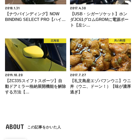
2018.1.31
2017.4.30
【ナウバインディング】NOW
【USB・シガーソケット】ホン
BINDING SELECT PRO【ハイ…
ダJC61グロムGROMに電源ポー
ト【左シ…
北海道
男の料理
2019.10.20
2017.7.27
【ZC33Sスイフトスポーツ】自
【礼文島産エゾバフンウニ】ウニ
動ドアミラー格納展開機能を解除
丼（ウニ、ドーン！）【味が濃厚
する方法【…
過ぎ】
ABOUT
この記事をかいた人