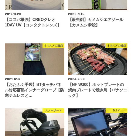
2019.11.20
2022.9.13
【コスパ最強】CREOクレオ
【殺虫剤】カメムシエアゾール
1DAY UV【コンタクトレンズ】
【カメムシ瞬殺】
オススメの逸品
オススメの逸品
2021.12.6
2023.4.20
【おたふく手袋】BTタッチパネ
【NF-W300】ホットプレートの
ル対応蓄熱インナーグローブ【防
焼肉プレートで焼き鳥【パナソニ
寒テムレスと…
ック】
スノーボード
D.I.Y