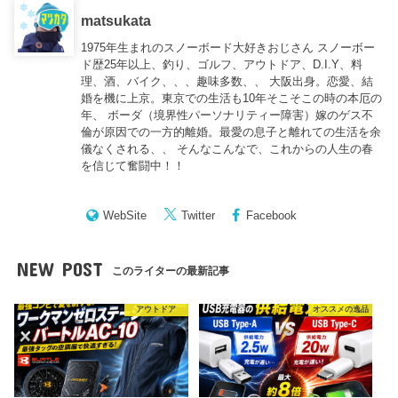
matsukata
1975年生まれのスノーボード大好きおじさん スノーボー
ド歴25年以上、釣り、ゴルフ、アウトドア、D.I.Y、料
理、酒、バイク、、、趣味多数、、 大阪出身。恋愛、結
婚を機に上京。東京での生活も10年そこそこの時の本厄の
年、 ボーダ（境界性パーソナリティー障害）嫁のゲス不
倫が原因での一方的離婚。最愛の息子と離れての生活を余
儀なくされる、、 そんなこんなで、これからの人生の春
を信じて奮闘中！！
WebSite
Twitter
Facebook
NEW POST
このライターの最新記事
アウトドア
オススメの逸品