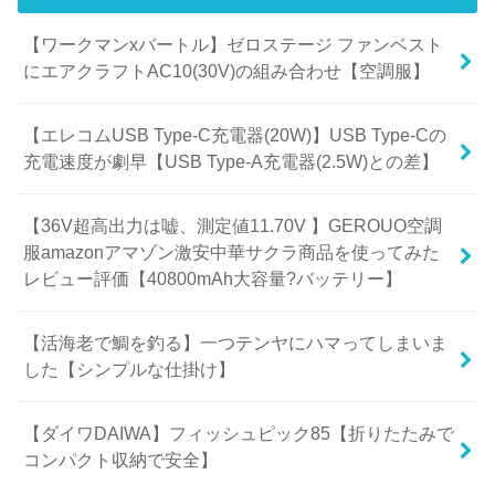
【ワークマンxバートル】ゼロステージ ファンベスト
にエアクラフトAC10(30V)の組み合わせ【空調服】
【エレコムUSB Type-C充電器(20W)】USB Type-Cの
充電速度が劇早【USB Type-A充電器(2.5W)との差】
【36V超高出力は嘘、測定値11.70V 】GEROUO空調
服amazonアマゾン激安中華サクラ商品を使ってみた
レビュー評価【40800mAh大容量?バッテリー】
【活海老で鯛を釣る】一つテンヤにハマってしまいま
した【シンプルな仕掛け】
【ダイワDAIWA】フィッシュピック85【折りたたみで
コンパクト収納で安全】