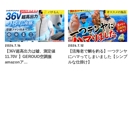
パチもん
オススメの逸品
2026.7.16
2026.7.12
【36V超高出力は嘘、測定値
【活海老で鯛を釣る】一つテンヤ
11.70V 】GEROUO空調服
にハマってしまいました【シンプ
amazonア…
ルな仕掛け】