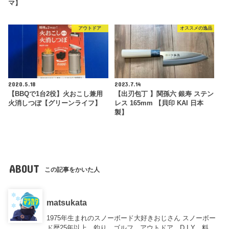
マ】
アウトドア
オススメの逸品
2020.5.18
2023.7.14
【BBQで1台2役】火おこし兼用
【出刃包丁 】関孫六 銀寿 ステン
火消しつぼ【グリーンライフ】
レス 165mm 【貝印 KAI 日本
製】
ABOUT
この記事をかいた人
matsukata
1975年生まれのスノーボード大好きおじさん スノーボー
ド歴25年以上、釣り、ゴルフ、アウトドア、D.I.Y、料