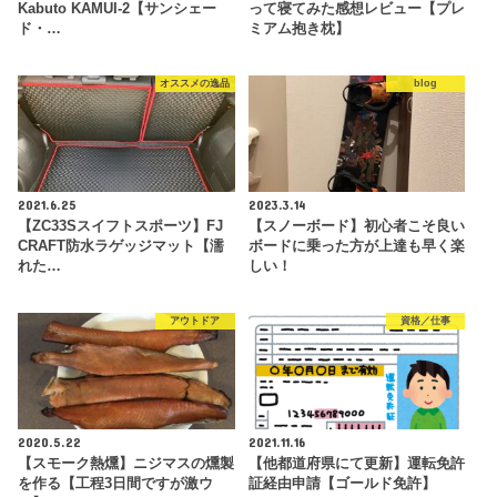
Kabuto KAMUI-2【サンシェー
って寝てみた感想レビュー【プレ
ド・…
ミアム抱き枕】
オススメの逸品
blog
2021.6.25
2023.3.14
【ZC33Sスイフトスポーツ】FJ
【スノーボード】初心者こそ良い
CRAFT防水ラゲッジマット【濡
ボードに乗った方が上達も早く楽
れた…
しい！
アウトドア
資格／仕事
2020.5.22
2021.11.16
【スモーク熱燻】ニジマスの燻製
【他都道府県にて更新】運転免許
を作る【工程3日間ですが激ウ
証経由申請【ゴールド免許】