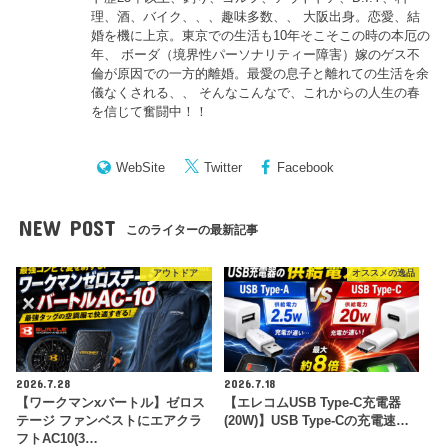
理、酒、バイク、、、趣味多数、、 大阪出身。恋愛、結
婚を機に上京。東京での生活も10年そこそこの時の本厄の
年、 ボーダ（境界性パーソナリティー障害）嫁のゲス不
倫が原因での一方的離婚。最愛の息子と離れての生活を余
儀なくされる、、 そんなこんなで、これからの人生の春
を信じて奮闘中！！
WebSite
Twitter
Facebook
NEW POST
このライターの最新記事
アウトドア
オススメの逸品
2026.7.28
2026.7.18
【ワークマンxバートル】ゼロス
【エレコムUSB Type-C充電器
テージ ファンベストにエアクラ
(20W)】USB Type-Cの充電速…
フトAC10(3…