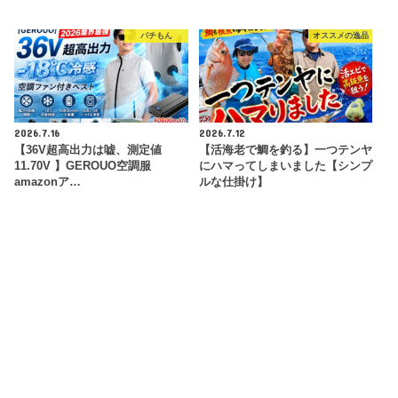
パチもん
オススメの逸品
2026.7.16
2026.7.12
【36V超高出力は嘘、測定値
【活海老で鯛を釣る】一つテンヤ
11.70V 】GEROUO空調服
にハマってしまいました【シンプ
amazonア…
ルな仕掛け】