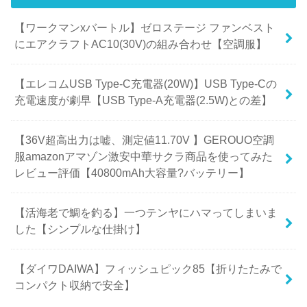
【ワークマンxバートル】ゼロステージ ファンベスト
にエアクラフトAC10(30V)の組み合わせ【空調服】
【エレコムUSB Type-C充電器(20W)】USB Type-Cの
充電速度が劇早【USB Type-A充電器(2.5W)との差】
【36V超高出力は嘘、測定値11.70V 】GEROUO空調
服amazonアマゾン激安中華サクラ商品を使ってみた
レビュー評価【40800mAh大容量?バッテリー】
【活海老で鯛を釣る】一つテンヤにハマってしまいま
した【シンプルな仕掛け】
【ダイワDAIWA】フィッシュピック85【折りたたみで
コンパクト収納で安全】