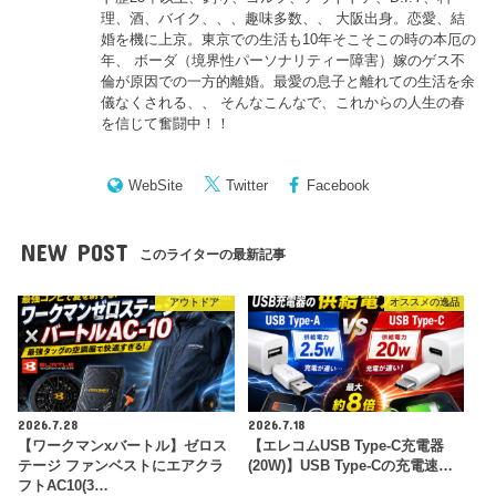
理、酒、バイク、、、趣味多数、、 大阪出身。恋愛、結
婚を機に上京。東京での生活も10年そこそこの時の本厄の
年、 ボーダ（境界性パーソナリティー障害）嫁のゲス不
倫が原因での一方的離婚。最愛の息子と離れての生活を余
儀なくされる、、 そんなこんなで、これからの人生の春
を信じて奮闘中！！
WebSite
Twitter
Facebook
NEW POST
このライターの最新記事
アウトドア
オススメの逸品
2026.7.28
2026.7.18
【ワークマンxバートル】ゼロス
【エレコムUSB Type-C充電器
テージ ファンベストにエアクラ
(20W)】USB Type-Cの充電速…
フトAC10(3…