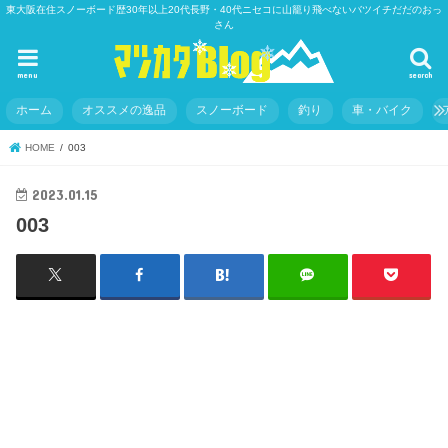
東大阪在住スノーボード歴30年以上20代長野・40代ニセコに山籠り飛べないバツイチだだのおっ
さん
menu
search
ホーム
オススメの逸品
スノーボード
釣り
車・バイク
HOME
003
2023.01.15
003