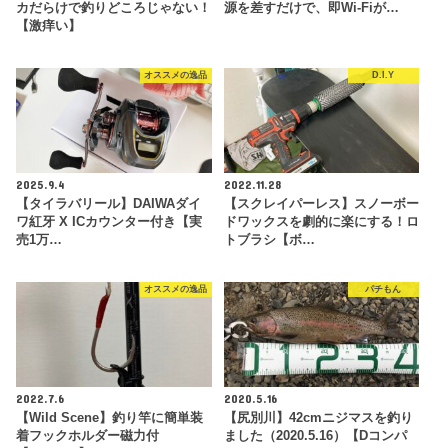
カだらけで釣りどころじゃない！
源を差すだけで、即Wi-Fiが…
【激痒い】
オススメの逸品
D.I.Y
2025.9.4
2022.11.28
【タイラバリール】DAIWAダイ
【スクレイパーレス】スノーボー
ワ紅牙 X ICカウンター付き【実
ドワックスを劇的に楽にする！ロ
売1万…
トブラシ【ボ…
オススメの逸品
パチもん
2022.7.6
2020.5.16
【Wild Scene】釣り竿に簡単装
【尻別川】42cmニジマスを釣り
着フックホルダー磁力付
ました（2020.5.16）【Dコンパ