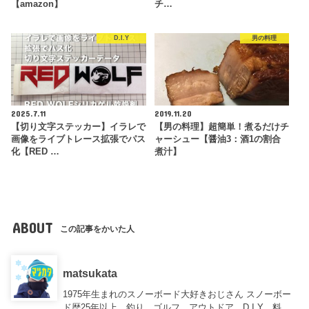
【amazon】
チ…
D.I.Y
男の料理
2025.7.11
2019.11.20
【切り文字ステッカー】イラレで
【男の料理】超簡単！煮るだけチ
画像をライブトレース拡張でパス
ャーシュー【醤油3：酒1の割合
化【RED …
煮汁】
ABOUT
この記事をかいた人
matsukata
1975年生まれのスノーボード大好きおじさん スノーボー
ド歴25年以上、釣り、ゴルフ、アウトドア、D.I.Y、料