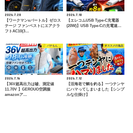
2026.7.28
2026.7.18
【ワークマンxバートル】ゼロス
【エレコムUSB Type-C充電器
テージ ファンベストにエアクラ
(20W)】USB Type-Cの充電速…
フトAC10(3…
パチもん
オススメの逸品
2026.7.16
2026.7.12
【36V超高出力は嘘、測定値
【活海老で鯛を釣る】一つテンヤ
11.70V 】GEROUO空調服
にハマってしまいました【シンプ
amazonア…
ルな仕掛け】