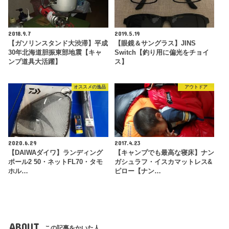
2018.9.7
2019.5.19
【ガソリンスタンド大渋滞】平成
【眼鏡＆サングラス】JINS
30年北海道胆振東部地震【キャ
Switch【釣り用に偏光をチョイ
ンプ道具大活躍】
ス】
オススメの逸品
アウトドア
2020.6.29
2017.4.23
【DAIWAダイワ】ランディング
【キャンプでも最高な寝床】ナン
ポール2 50・ネットFL70・タモ
ガシュラフ・イスカマットレス&
ホル…
ピロー【ナン…
ABOUT
この記事をかいた人