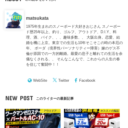
matsukata
1975年生まれのスノーボード大好きおじさん スノーボー
ド歴25年以上、釣り、ゴルフ、アウトドア、D.I.Y、料
理、酒、バイク、、、趣味多数、、 大阪出身。恋愛、結
婚を機に上京。東京での生活も10年そこそこの時の本厄の
年、 ボーダ（境界性パーソナリティー障害）嫁のゲス不
倫が原因での一方的離婚。最愛の息子と離れての生活を余
儀なくされる、、 そんなこんなで、これからの人生の春
を信じて奮闘中！！
WebSite
Twitter
Facebook
NEW POST
このライターの最新記事
アウトドア
オススメの逸品