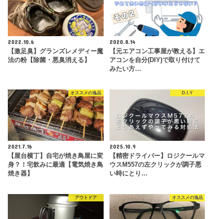
2022.10.6
2020.8.14
【激足臭】グランズレメディー魔
【元エアコン工事屋が教える】エ
法の粉【除菌・悪臭消える】
アコンを自分(DIY)で取り付けて
みたい方…
オススメの逸品
D.I.Y
2021.7.16
2025.10.9
【屋台横丁】自宅が焼き鳥屋に変
【精密ドライバー】ロジクールマ
身？！宅飲みに最適【電気焼き鳥
ウスM557の左クリックが調子悪
焼き器】
い時にとり…
アウトドア
オススメの逸品