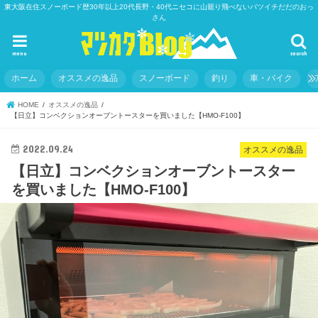
東大阪在住スノーボード歴30年以上20代長野・40代ニセコに山籠り飛べないバツイチだだのおっ
さん
menu
search
ホーム
オススメの逸品
スノーボード
釣り
車・バイク
HOME
オススメの逸品
【日立】コンベクションオーブントースターを買いました【HMO-F100】
2022.09.24
オススメの逸品
【日立】コンベクションオーブントースター
を買いました【HMO-F100】