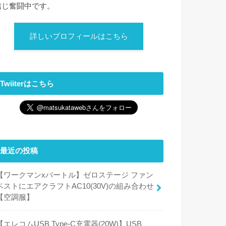
信じ奮闘中です。
詳しいプロフィールはこちら
Twiiterはこちら
最近の投稿
【ワークマンxバートル】ゼロステージ ファン
ベストにエアクラフトAC10(30V)の組み合わせ
【空調服】
【エレコムUSB Type-C充電器(20W)】USB