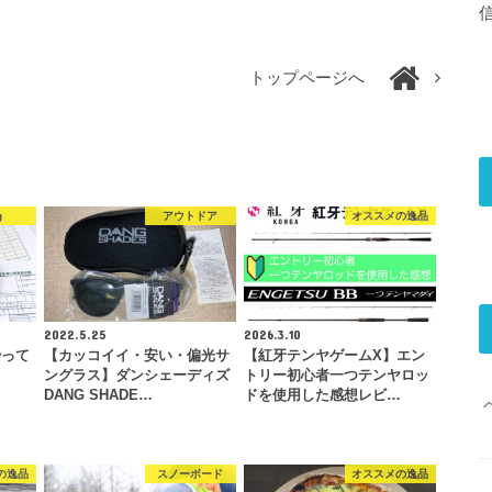
トップページへ
g
アウトドア
オススメの逸品
2022.5.25
2026.3.10
やって
【カッコイイ・安い・偏光サ
【紅牙テンヤゲームX】エン
ングラス】ダンシェーディズ
トリー初心者一つテンヤロッ
DANG SHADE…
ドを使用した感想レビ…
の逸品
スノーボード
オススメの逸品