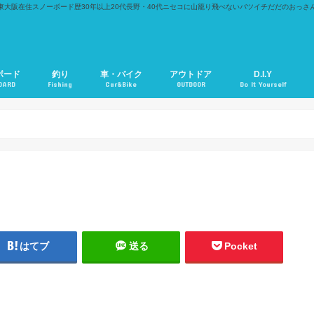
東大阪在住スノーボード歴30年以上20代長野・40代ニセコに山籠り飛べないバツイチだだのおっさ
ボード
釣り
車・バイク
アウトドア
D.I.Y
OARD
Fishing
Car&Bike
OUTDOOR
Do It Yourself
はてブ
送る
Pocket