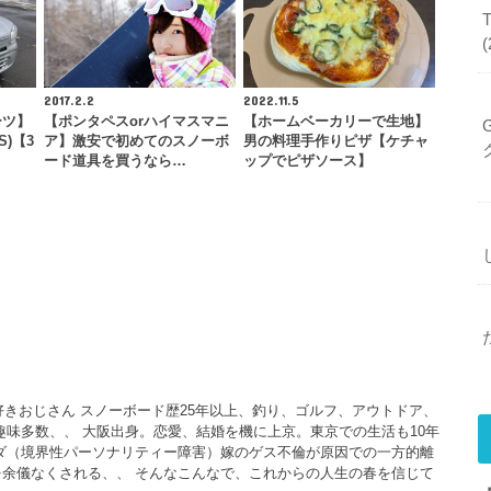
2017.2.2
2022.11.5
ーツ】
【ポンタペスorハイマスマニ
【ホームベーカリーで生地】
S)【3
ア】激安で初めてのスノーボ
男の料理手作りピザ【ケチャ
ード道具を買うなら…
ップでピザソース】
大好きおじさん スノーボード歴25年以上、釣り、ゴルフ、アウトドア、
、趣味多数、、 大阪出身。恋愛、結婚を機に上京。東京での生活も10年
ダ（境界性パーソナリティー障害）嫁のゲス不倫が原因での一方的離
余儀なくされる、、 そんなこんなで、これからの人生の春を信じて