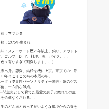
名前：マツカタ
年齢：1975年生まれ
趣味：スノーボード歴25年以上、釣り、アウトド
ア、ゴルフ、D.I.Y、料理、酒、バイク、、、
（色々有りすぎて割愛します、、）
大阪出身。恋愛、結婚を機に上京。東京での生活
も10年そこそこの時の本厄の年、
ボーダ（境界性パーソナリティー障害）嫁のゲス
不倫。一方的な離婚。
9年間主夫として育てた最愛の息子と離れての生
活を余儀なくされる、、
人生のどん底と言って良いような環境からの春を