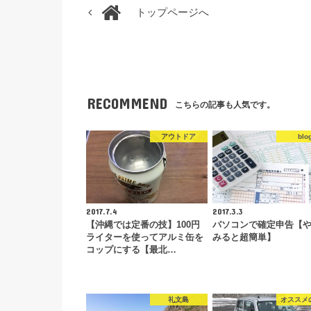
トップページへ
RECOMMEND
こちらの記事も人気です。
アウトドア
blo
2017.7.4
2017.3.3
【沖縄では定番の技】100円
パソコンで確定申告【
ライターを使ってアルミ缶を
みると超簡単】
コップにする【最北…
礼文島
オススメ