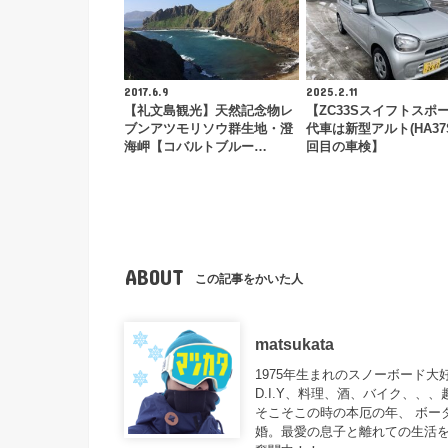
2017.6.9
2025.2.11
【礼文島観光】天然記念物レ
【ZC33Sスイフトスポ
ブンアツモリソウ群生地・澄
代車は新型アルト(HA37
海岬【コバルトブルー…
回目の車検】
ABOUT
この記事をかいた人
matsukata
1975年生まれのスノーボード
D.I.Y、料理、酒、バイク、、
そこそこの時の本厄の年、 ボー
婚。最愛の息子と離れての生活を