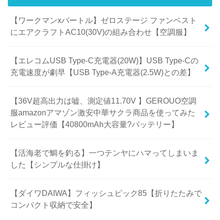
【ワークマンxバートル】ゼロステージ ファンベスト
にエアクラフトAC10(30V)の組み合わせ【空調服】
【エレコムUSB Type-C充電器(20W)】USB Type-Cの
充電速度が劇早【USB Type-A充電器(2.5W)との差】
【36V超高出力は嘘、測定値11.70V 】GEROUO空調
服amazonアマゾン激安中華サクラ商品を使ってみた
レビュー評価【40800mAh大容量?バッテリー】
【活海老で鯛を釣る】一つテンヤにハマってしまいま
した【シンプルな仕掛け】
【ダイワDAIWA】フィッシュピック85【折りたたみで
コンパクト収納で安全】