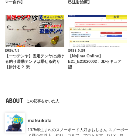
マー自作】
己注射治療】
オススメの逸品
家電
2026.7.5
2022.5.28
【一つテンヤ】固定テンヤは掛け
【Nojima Online】
る釣り遊動テンヤは乗せる釣り
E21_E21020002：3Dセキュア
【掛ける？ 乗…
認…
ABOUT
この記事をかいた人
matsukata
1975年生まれのスノーボード大好きおじさん スノーボー
ド歴25年以上、釣り、ゴルフ、アウトドア、D.I.Y、料