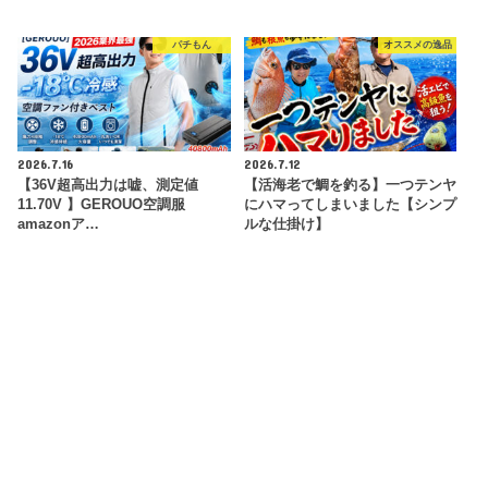
パチもん
オススメの逸品
2026.7.16
2026.7.12
【36V超高出力は嘘、測定値
【活海老で鯛を釣る】一つテンヤ
11.70V 】GEROUO空調服
にハマってしまいました【シンプ
amazonア…
ルな仕掛け】