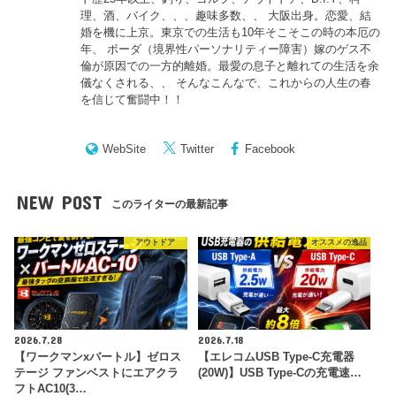
理、酒、バイク、、、趣味多数、、 大阪出身。恋愛、結
婚を機に上京。東京での生活も10年そこそこの時の本厄の
年、 ボーダ（境界性パーソナリティー障害）嫁のゲス不
倫が原因での一方的離婚。最愛の息子と離れての生活を余
儀なくされる、、 そんなこんなで、これからの人生の春
を信じて奮闘中！！
WebSite
Twitter
Facebook
NEW POST
このライターの最新記事
アウトドア
オススメの逸品
2026.7.28
2026.7.18
【ワークマンxバートル】ゼロス
【エレコムUSB Type-C充電器
テージ ファンベストにエアクラ
(20W)】USB Type-Cの充電速…
フトAC10(3…