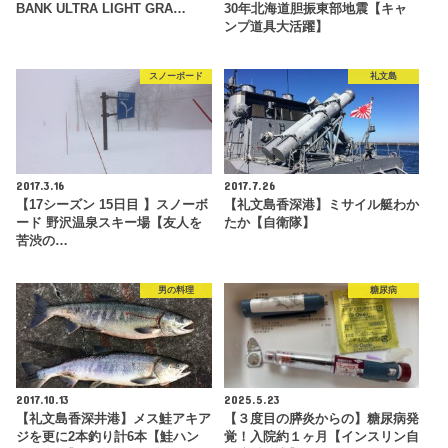
BANK ULTRA LIGHT GRA…
30年北海道胆振東部地震【キャ
ンプ道具大活躍】
スノーボード
礼文島
2017.3.16
2017.7.26
【17シーズン 15日目 】スノーボ
【礼文島香深港】ミサイル艇わか
ード 野沢温泉スキー場【友人を
たか【自衛隊】
苦渋の…
男の料理
糖尿病
2017.10.13
2025.5.23
【礼文島香深井港】メス鮭アキア
【３度目の膵炎からの】糖尿病発
ジを更に2本釣り計6本【鮭ハン
覚！入院約１ヶ月【インスリン自