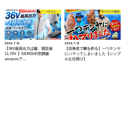
パチもん
オススメの逸品
2026.7.16
2026.7.12
【36V超高出力は嘘、測定値
【活海老で鯛を釣る】一つテンヤ
11.70V 】GEROUO空調服
にハマってしまいました【シンプ
amazonア…
ルな仕掛け】