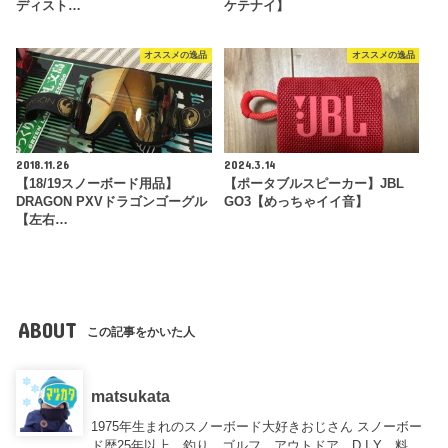
ディスト…
ケテナイ】
オススメの逸品
オススメの逸品
2018.11.26
2024.3.14
【18/19スノーボード用品】
【ポータブルスピーカー】JBL
DRAGON PXVドラゴンゴーグル
GO3【めっちゃイイ音】
【左右…
ABOUT
この記事をかいた人
matsukata
1975年生まれのスノーボード大好きおじさん スノーボー
ド歴25年以上、釣り、ゴルフ、アウトドア、D.I.Y、料