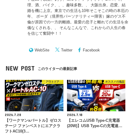
理、酒、バイク、、、趣味多数、、 大阪出身。恋愛、結
婚を機に上京。東京での生活も10年そこそこの時の本厄の
年、 ボーダ（境界性パーソナリティー障害）嫁のゲス不
倫が原因での一方的離婚。最愛の息子と離れての生活を余
儀なくされる、、 そんなこんなで、これからの人生の春
を信じて奮闘中！！
WebSite
Twitter
Facebook
NEW POST
このライターの最新記事
アウトドア
オススメの逸品
2026.7.28
2026.7.18
【ワークマンxバートル】ゼロス
【エレコムUSB Type-C充電器
テージ ファンベストにエアクラ
(20W)】USB Type-Cの充電速…
フトAC10(3…