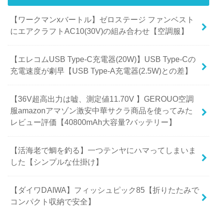
【ワークマンxバートル】ゼロステージ ファンベスト
にエアクラフトAC10(30V)の組み合わせ【空調服】
【エレコムUSB Type-C充電器(20W)】USB Type-Cの
充電速度が劇早【USB Type-A充電器(2.5W)との差】
【36V超高出力は嘘、測定値11.70V 】GEROUO空調
服amazonアマゾン激安中華サクラ商品を使ってみた
レビュー評価【40800mAh大容量?バッテリー】
【活海老で鯛を釣る】一つテンヤにハマってしまいま
した【シンプルな仕掛け】
【ダイワDAIWA】フィッシュピック85【折りたたみで
コンパクト収納で安全】