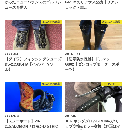
かったニューバランスのゴルフシ
GROMのリアサス交換【リアシ
ューズを購入
ョック・乗…
オススメの逸品
オススメの逸品
2020.6.11
2019.11.21
【ダイワ】フィッシングシューズ
【防寒防水長靴】ドルマン
DS-2350K-HV【ハイパーVソー
G802【ダンロップモータースポ
ル】
ーツ】
オススメの逸品
D.I.Y
2021.9.13
2017.5.14
【スノーボード】20-
JC61ホンダグロムGROMのグリ
21SALOMONサロモンDISTRICT
ップ交換&ミラー交換【純正はイ