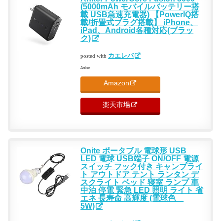
(5000mAh モバイルバッテリー搭
載 USB急速充電器) 【PowerIQ搭
載/折畳式プラグ搭載】 iPhone、
iPad、Android各種対応(ブラッ
ク)
カエレバ
posted with
Anker
Amazon
楽天市場
Onite ポータブル 電球形 USB
LED 電球 USB端子 ON/OFF 電源
スイッチ フック付き キャンプライ
ト アウトドア テント ランタン デ
スクライト ベッド 寝室 ランプ 車
中泊 停電 緊急 LED 照明 ライト 省
エネ 長寿命 高輝度 (電球色
5W)