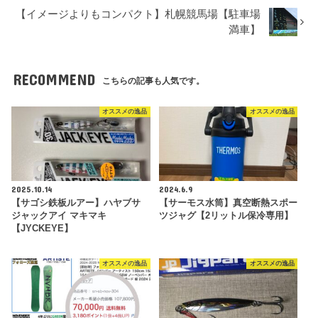
【イメージよりもコンパクト】札幌競馬場【駐車場
満車】
RECOMMEND
こちらの記事も人気です。
オススメの逸品
オススメの逸品
2025.10.14
2024.6.9
【サゴシ鉄板ルアー】ハヤブサ
【サーモス水筒】真空断熱スポー
ジャックアイ マキマキ
ツジャグ【2リットル保冷専用】
【JYCKEYE】
オススメの逸品
オススメの逸品