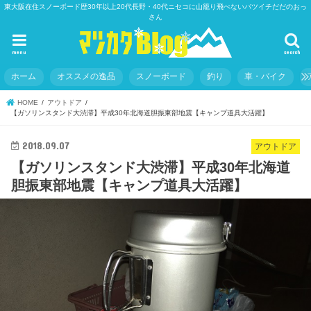
東大阪在住スノーボード歴30年以上20代長野・40代ニセコに山籠り飛べないバツイチだだのおっ
さん
menu
search
ホーム
オススメの逸品
スノーボード
釣り
車・バイク
HOME
アウトドア
【ガソリンスタンド大渋滞】平成30年北海道胆振東部地震【キャンプ道具大活躍】
2018.09.07
アウトドア
【ガソリンスタンド大渋滞】平成30年北海道
胆振東部地震【キャンプ道具大活躍】