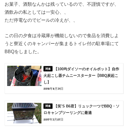
お菓子、酒類なんかは残っているので、不謹慎ですが、
酒飲みの私としては一安心、、
ただ停電なのでビールの冷えが、、
この日の夕食は冷蔵庫が機能しないので食品を消費しよ
うと寮近くのキャンパーが集まるトイレ付の駐車場にて
BBQをしました。
【100均ダイソーのオイルポット】自作
火起こし器チムニースターター【BBQ炭起こ
し】
2018年8月31日
【笑’S B6君】リュック一つでBBQ・ソ
ロキャンプツーリングに最適
2017年3月27日