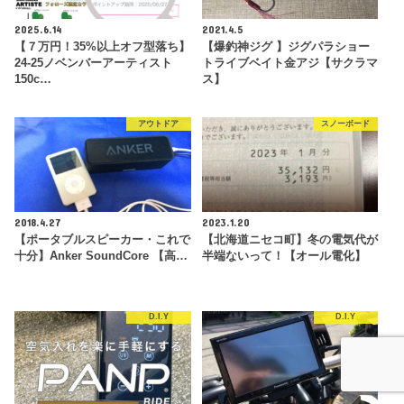
2025.6.14
2021.4.5
【７万円！35%以上オフ型落ち】
【爆釣神ジグ 】ジグパラショー
24-25ノベンバーアーティスト
トライブベイト金アジ【サクラマ
150c…
ス】
アウトドア
スノーボード
2018.4.27
2023.1.20
【ポータブルスピーカー・これで
【北海道ニセコ町】冬の電気代が
十分】Anker SoundCore 【高…
半端ないって！【オール電化】
D.I.Y
D.I.Y