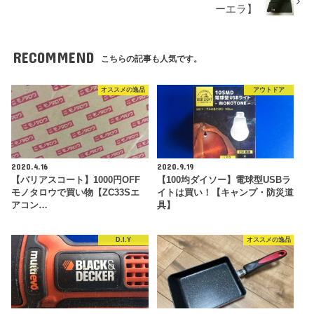
ーエラ】
RECOMMEND
こちらの記事も人気です。
オススメの逸品
アウトドア
2020.4.16
2020.9.19
【バリアスコート】1000円OFF
【100均ダイソー】電球型USBラ
モノタロウで買い物【ZC33Sエ
イトは買い！【キャンプ・防災道
アコン…
具】
D.I.Y
オススメの逸品