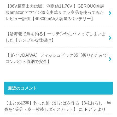
【36V超高出力は嘘、測定値11.70V 】GEROUO空調
服amazonアマゾン激安中華サクラ商品を使ってみた
レビュー評価【40800mAh大容量?バッテリー】
【活海老で鯛を釣る】一つテンヤにハマってしまいま
した【シンプルな仕掛け】
【ダイワDAIWA】フィッシュピック85【折りたたみで
コンパクト収納で安全】
最近のコメント
【まとめ記事】釣った鮭で鮭とばを作る【3枚おろし・半
身を4等分・皮一枚残しダイスカット】
に
ドアラ
より