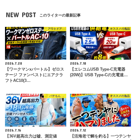
NEW POST
このライターの最新記事
アウトドア
オススメの逸品
2026.7.28
2026.7.18
【ワークマンxバートル】ゼロス
【エレコムUSB Type-C充電器
テージ ファンベストにエアクラ
(20W)】USB Type-Cの充電速…
フトAC10(3…
パチもん
オススメの逸品
2026.7.16
2026.7.12
【36V超高出力は嘘、測定値
【活海老で鯛を釣る】一つテンヤ