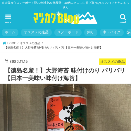
東大阪在住スノーボード歴30年以上20代長野・40代ニセコに山籠り飛べないバツイチだだのおっ
さん
menu
search
ホーム
オススメの逸品
スノーボード
釣り
車・バイク
HOME
オススメの逸品
【徳島名産！】大野海苔 味付けのり パリパリ【日本一美味い味付け海苔】
2020.11.15
オススメの逸品
【徳島名産！】大野海苔 味付けのり パリパリ
【日本一美味い味付け海苔】