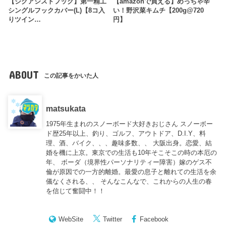
【ジグアシストフック】第一精工
【amazonで買える】めっちゃ辛
シングルフックカバー(L)【8コ入
い！野沢菜キムチ【200g@720
りツイン…
円】
ABOUT
この記事をかいた人
matsukata
1975年生まれのスノーボード大好きおじさん スノーボー
ド歴25年以上、釣り、ゴルフ、アウトドア、D.I.Y、料
理、酒、バイク、、、趣味多数、、 大阪出身。恋愛、結
婚を機に上京。東京での生活も10年そこそこの時の本厄の
年、 ボーダ（境界性パーソナリティー障害）嫁のゲス不
倫が原因での一方的離婚。最愛の息子と離れての生活を余
儀なくされる、、 そんなこんなで、これからの人生の春
を信じて奮闘中！！
WebSite
Twitter
Facebook