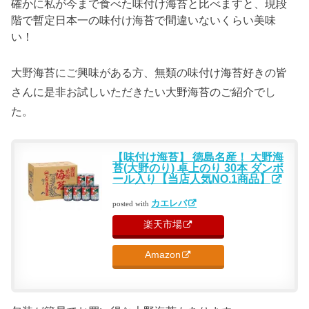
確かに私が今まで食べた味付け海苔と比べますと、現段
階で暫定日本一の味付け海苔で間違いないくらい美味
い！
大野海苔にご興味がある方、無類の味付け海苔好きの皆
さんに是非お試しいただきたい大野海苔のご紹介でし
た。
【味付け海苔】 徳島名産！ 大野海
苔(大野のり) 卓上のり 30本 ダンボ
ール入り【当店人気NO.1商品】
カエレバ
posted with
楽天市場
Amazon