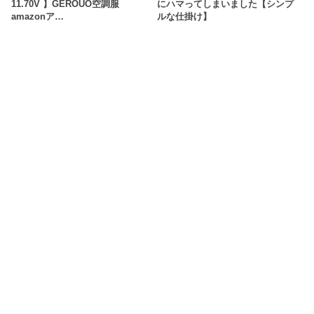
11.70V 】GEROUO空調服
にハマってしまいました【シンプ
amazonア…
ルな仕掛け】