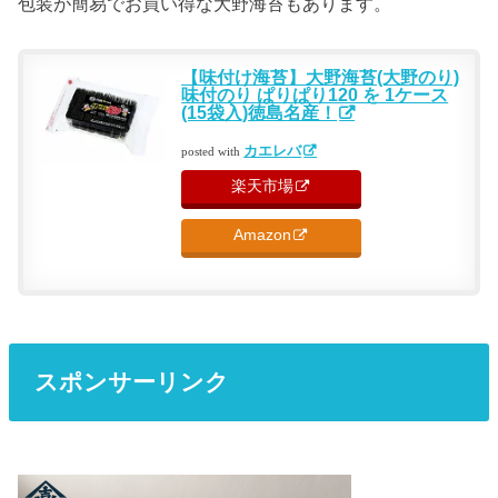
包装が簡易でお買い得な大野海苔もあります。
【味付け海苔】大野海苔(大野のり)
味付のり ぱりぱり120 を 1ケース
(15袋入)徳島名産！
カエレバ
posted with
楽天市場
Amazon
スポンサーリンク