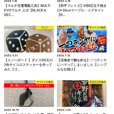
2020.1.10
2022.6.10
【マルチ充電電動工具】MULTI
【和平フレイズ】IH対応玉子焼き
EVOマルチ エボ【BLACK＆
13×18cmマーブル・イグネイト
DEC…
【R…
D.I.Y
オススメの逸品
2025.9.21
2026.7.12
【スノーボード 】ダイスDICEの
【活海老で鯛を釣る】一つテンヤ
2色サイコロステッカーを作って
にハマってしまいました【シンプ
みた【ゴ…
ルな仕掛け】
オススメの逸品
オススメの逸品
2025.10.19
2025.1.20