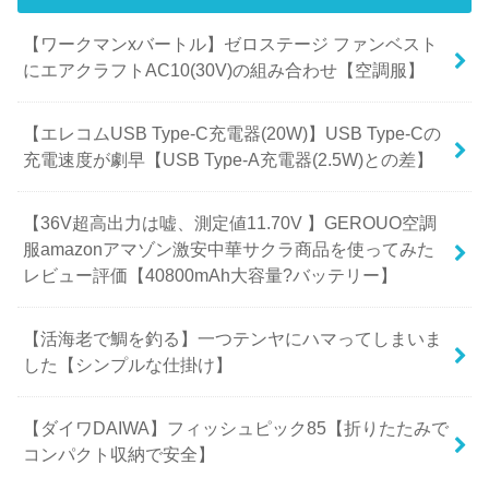
【ワークマンxバートル】ゼロステージ ファンベスト
にエアクラフトAC10(30V)の組み合わせ【空調服】
【エレコムUSB Type-C充電器(20W)】USB Type-Cの
充電速度が劇早【USB Type-A充電器(2.5W)との差】
【36V超高出力は嘘、測定値11.70V 】GEROUO空調
服amazonアマゾン激安中華サクラ商品を使ってみた
レビュー評価【40800mAh大容量?バッテリー】
【活海老で鯛を釣る】一つテンヤにハマってしまいま
した【シンプルな仕掛け】
【ダイワDAIWA】フィッシュピック85【折りたたみで
コンパクト収納で安全】