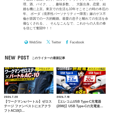
理、酒、バイク、、、趣味多数、、 大阪出身。恋愛、結
婚を機に上京。東京での生活も10年そこそこの時の本厄の
年、 ボーダ（境界性パーソナリティー障害）嫁のゲス不
倫が原因での一方的離婚。最愛の息子と離れての生活を余
儀なくされる、、 そんなこんなで、これからの人生の春
を信じて奮闘中！！
WebSite
Twitter
Facebook
NEW POST
このライターの最新記事
アウトドア
オススメの逸品
2026.7.28
2026.7.18
【ワークマンxバートル】ゼロス
【エレコムUSB Type-C充電器
テージ ファンベストにエアクラ
(20W)】USB Type-Cの充電速…
フトAC10(3…