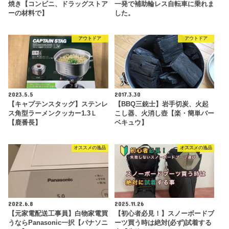
焼き【コンビニ、ドラッグストア
一発で補助輪レス自転車に乗れま
ーの材料で】
した。
アウトドア
アウトドア
2023.5.5
2017.3.30
【キャプテンスタッグ】ステンレ
【BBQ三銃士】岩手切炭、火起
ス角型ラーメンクッカー1.3Ｌ
こし器、火消し壺【楽・簡単バー
【鹿番長】
ベキュウ】
オススメの逸品
オススメの逸品
2022.6.8
2025.11.26
【元家電配送工事員】白物家電買
【初心者必見！】スノーボードブ
うならPanasonic一択【パナソニ
ーツ買う時は絶対(必ず)試着する