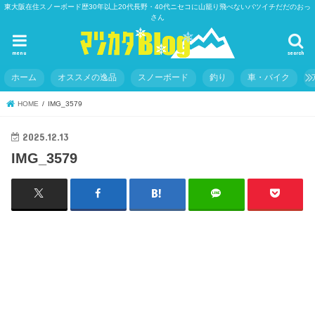
東大阪在住スノーボード歴30年以上20代長野・40代ニセコに山籠り飛べないバツイチだだのおっ
さん
menu
search
ホーム
オススメの逸品
スノーボード
釣り
車・バイク
HOME
IMG_3579
2025.12.13
IMG_3579