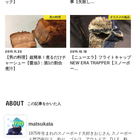
ック】
事【失敗し…
男の料理
オススメの逸品
2019.11.20
2019.10.18
【男の料理】超簡単！煮るだけチ
【ニューエラ】フライトキャップ
ャーシュー【醤油3：酒1の割合
NEW ERA TRAPPER【スノーボ
煮汁】
ー…
ABOUT
この記事をかいた人
matsukata
1975年生まれのスノーボード大好きおじさん スノーボー
ド歴25年以上、釣り、ゴルフ、アウトドア、D.I.Y、料