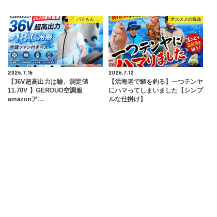
パチもん
オススメの逸品
2026.7.16
2026.7.12
【36V超高出力は嘘、測定値
【活海老で鯛を釣る】一つテンヤ
11.70V 】GEROUO空調服
にハマってしまいました【シンプ
amazonア…
ルな仕掛け】