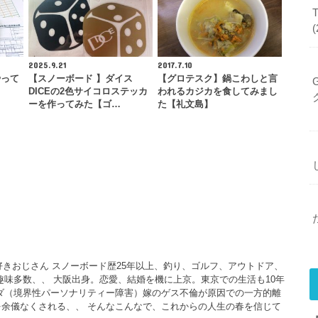
2025.9.21
2017.7.10
やって
【スノーボード 】ダイス
【グロテスク】鍋こわしと言
DICEの2色サイコロステッカ
われるカジカを食してみまし
ーを作ってみた【ゴ…
た【礼文島】
大好きおじさん スノーボード歴25年以上、釣り、ゴルフ、アウトドア、
、趣味多数、、 大阪出身。恋愛、結婚を機に上京。東京での生活も10年
ダ（境界性パーソナリティー障害）嫁のゲス不倫が原因での一方的離
余儀なくされる、、 そんなこんなで、これからの人生の春を信じて