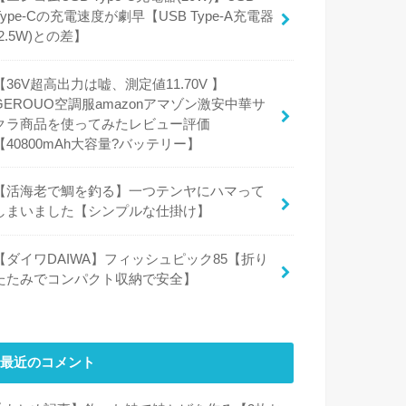
Type-Cの充電速度が劇早【USB Type-A充電器
(2.5W)との差】
【36V超高出力は嘘、測定値11.70V 】
GEROUO空調服amazonアマゾン激安中華サ
クラ商品を使ってみたレビュー評価
【40800mAh大容量?バッテリー】
【活海老で鯛を釣る】一つテンヤにハマって
しまいました【シンプルな仕掛け】
【ダイワDAIWA】フィッシュピック85【折り
たたみでコンパクト収納で安全】
最近のコメント