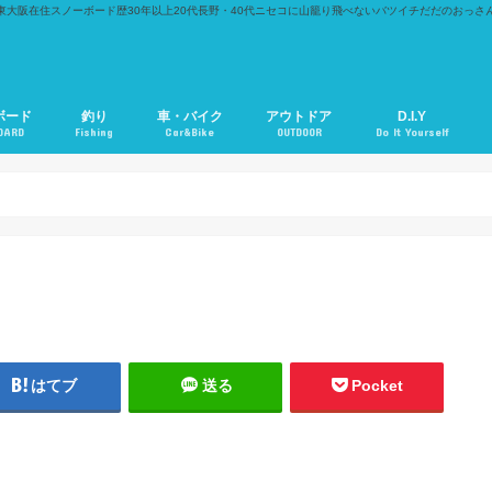
東大阪在住スノーボード歴30年以上20代長野・40代ニセコに山籠り飛べないバツイチだだのおっさ
ボード
釣り
車・バイク
アウトドア
D.I.Y
OARD
Fishing
Car&Bike
OUTDOOR
Do It Yourself
はてブ
送る
Pocket