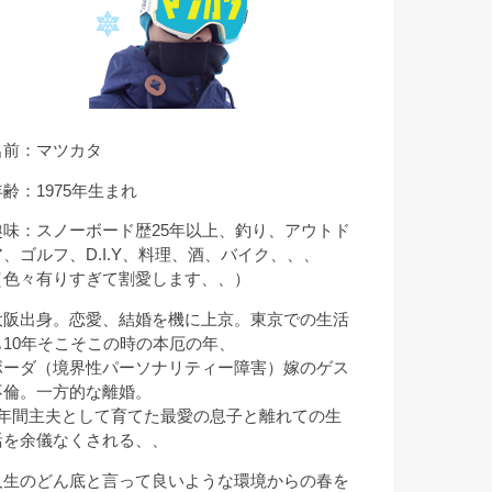
名前：マツカタ
年齢：1975年生まれ
趣味：スノーボード歴25年以上、釣り、アウトド
ア、ゴルフ、D.I.Y、料理、酒、バイク、、、
（色々有りすぎて割愛します、、）
大阪出身。恋愛、結婚を機に上京。東京での生活
も10年そこそこの時の本厄の年、
ボーダ（境界性パーソナリティー障害）嫁のゲス
不倫。一方的な離婚。
9年間主夫として育てた最愛の息子と離れての生
活を余儀なくされる、、
人生のどん底と言って良いような環境からの春を