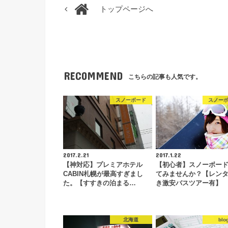
トップページへ
RECOMMEND
こちらの記事も人気です。
スノーボード
スノー
2017.2.21
2017.1.22
【神対応】プレミアホテル
【初心者】スノーボー
CABIN札幌が最高すぎまし
てみませんか？【レン
た。【すすきの泊まる…
き激安バスツアー有】
北海道
blo