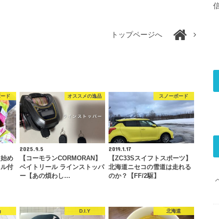
トップページへ
ボード
オススメの逸品
スノーボード
2025.9.5
2019.1.17
ド始め
【コーモランCORMORAN】
【ZC33Sスイフトスポーツ】
タル付
ベイトリール ラインストッパ
北海道ニセコの雪道は走れる
ー【あの煩わし…
のか？【FF/2駆】
g
D.I.Y
北海道