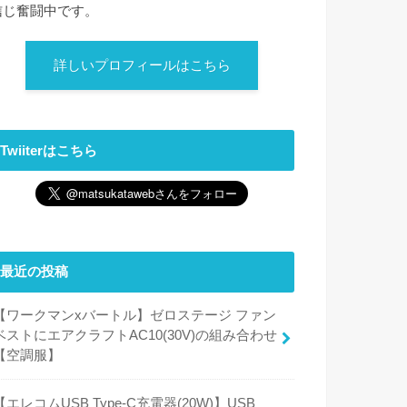
信じ奮闘中です。
詳しいプロフィールはこちら
Twiiterはこちら
最近の投稿
【ワークマンxバートル】ゼロステージ ファン
ベストにエアクラフトAC10(30V)の組み合わせ
【空調服】
【エレコムUSB Type-C充電器(20W)】USB