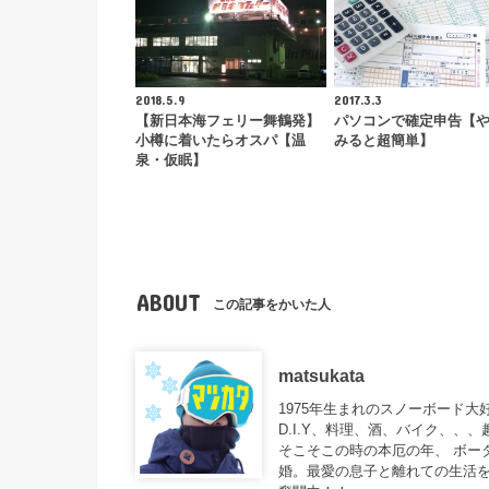
2018.5.9
2017.3.3
【新日本海フェリー舞鶴発】
パソコンで確定申告【
小樽に着いたらオスパ【温
みると超簡単】
泉・仮眠】
ABOUT
この記事をかいた人
matsukata
1975年生まれのスノーボード
D.I.Y、料理、酒、バイク、、
そこそこの時の本厄の年、 ボー
婚。最愛の息子と離れての生活を