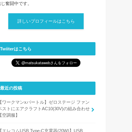
信じ奮闘中です。
詳しいプロフィールはこちら
Twiiterはこちら
最近の投稿
【ワークマンxバートル】ゼロステージ ファン
ベストにエアクラフトAC10(30V)の組み合わせ
【空調服】
【エレコムUSB Type-C充電器(20W)】USB