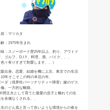
名前：マツカタ
年齢：1975年生まれ
趣味：スノーボード歴25年以上、釣り、アウトド
ア、ゴルフ、D.I.Y、料理、酒、バイク、、、
（色々有りすぎて割愛します、、）
大阪出身。恋愛、結婚を機に上京。東京での生活
も10年そこそこの時の本厄の年、
ボーダ（境界性パーソナリティー障害）嫁のゲス
不倫。一方的な離婚。
9年間主夫として育てた最愛の息子と離れての生
活を余儀なくされる、、
人生のどん底と言って良いような環境からの春を