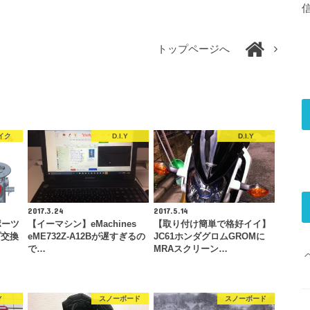
トップページへ
イク
D.I.Y
D.I.Y
2017.3.24
2017.5.14
ポーツ
【イーマシン】eMachines
【取り付け簡単で格好イイ】
プ交換
eME732Z-A12Bが遅すぎるの
JC61ホンダグロムGROMに
で…
MRAスクリーン…
Y
スノーボード
スノーボード