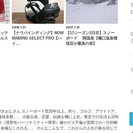
2018.1.31
2017.1.13
カッテ
【ナウバインディング】NOW
【17シーズン2日目】スノー
ナルス
BINDING SELECT PRO【ハ
ボード 関温泉【柵口温泉権
イ…
現荘が最高の宿】
大好きおじさん スノーボード歴25年以上、釣り、ゴルフ、アウトドア、
、趣味多数、、 大阪出身。恋愛、結婚を機に上京。東京での生活も10年
ダ（境界性パーソナリティー障害）嫁のゲス不倫が原因での一方的離
余儀なくされる、、 そんなこんなで、これからの人生の春を信じて