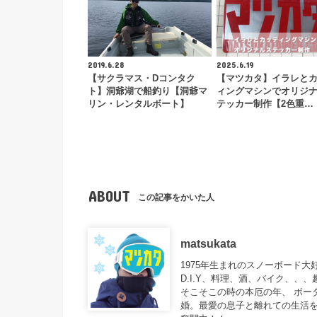
2019.6.28
2025.6.19
【サクラマス・Dコンタク
【マツカタ】イラレと
ト】洞爺湖で船釣り【洞爺マ
ィングマシンでオリジ
リン・レンタルボート】
テッカー制作【2色重…
ABOUT
この記事をかいた人
matsukata
1975年生まれのスノーボード
D.I.Y、料理、酒、バイク、、
そこそこの時の本厄の年、 ボー
婚。最愛の息子と離れての生活を