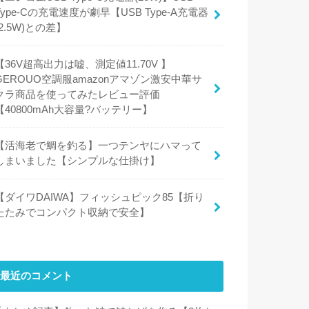
Type-Cの充電速度が劇早【USB Type-A充電器
(2.5W)との差】
【36V超高出力は嘘、測定値11.70V 】
GEROUO空調服amazonアマゾン激安中華サ
クラ商品を使ってみたレビュー評価
【40800mAh大容量?バッテリー】
【活海老で鯛を釣る】一つテンヤにハマって
しまいました【シンプルな仕掛け】
【ダイワDAIWA】フィッシュピック85【折り
たたみでコンパクト収納で安全】
最近のコメント