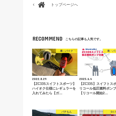
トップページへ
RECOMMEND
こちらの記事も人気です。
車・バイク
車・バ
2022.8.29
2025.6.4
【ZC33Sスイフトスポーツ】
【ZC33S】スイフトス
ハイオク仕様にレギュラーを
リコール低圧燃料ポン
入れてみたら【ガ…
【リコール開始2…
パチもん
D.I.