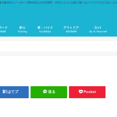
東大阪在住スノーボード歴30年以上20代長野・40代ニセコに山籠り飛べないバツイチだだのおっさ
ボード
釣り
車・バイク
アウトドア
D.I.Y
OARD
Fishing
Car&Bike
OUTDOOR
Do It Yourself
はてブ
送る
Pocket